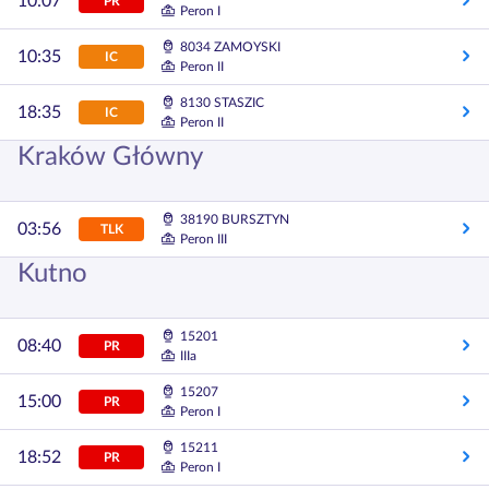
10:07
PR
Peron I
8034 ZAMOYSKI
10:35
IC
Peron II
8130 STASZIC
18:35
IC
Peron II
Kraków Główny
38190 BURSZTYN
03:56
TLK
Peron III
Kutno
15201
08:40
PR
IIIa
15207
15:00
PR
Peron I
15211
18:52
PR
Peron I