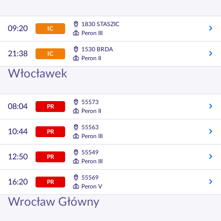
1830 STASZIC
09:20
IC
Peron III
1530 BRDA
21:38
IC
Peron II
Włocławek
55573
08:04
PR
Peron II
55563
10:44
PR
Peron III
55549
12:50
PR
Peron III
55569
16:20
PR
Peron V
Wrocław Główny