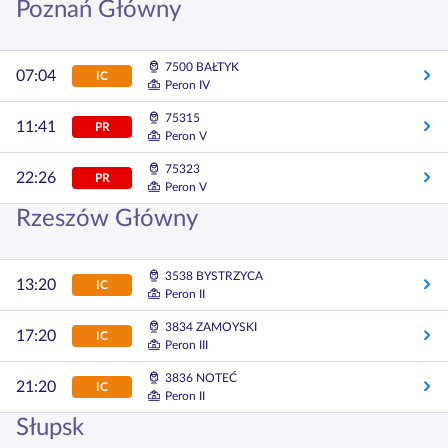
Poznań Główny
7500 BAŁTYK
07:04
IC
Peron IV
75315
11:41
PR
Peron V
75323
22:26
PR
Peron V
Rzeszów Główny
3538 BYSTRZYCA
13:20
IC
Peron II
3834 ZAMOYSKI
17:20
IC
Peron III
3836 NOTEĆ
21:20
IC
Peron II
Słupsk