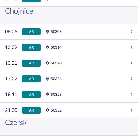
Chojnice
08:06
AR
50308
10:09
AR
50314
13:21
AR
50320
17:07
AR
50326
18:11
AR
50328
21:30
AR
50332
Czersk