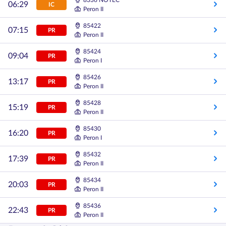
8336 NOTEĆ
06:29
IC
Peron II
85422
07:15
PR
Peron II
85424
09:04
PR
Peron I
85426
13:17
PR
Peron II
85428
15:19
PR
Peron II
85430
16:20
PR
Peron I
85432
17:39
PR
Peron II
85434
20:03
PR
Peron II
85436
22:43
PR
Peron II