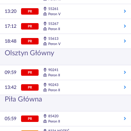
55261
13:20
PR
Peron V
55267
17:12
PR
Peron II
55613
18:48
PR
Peron V
Olsztyn Główny
90241
09:59
PR
Peron II
90243
13:42
PR
Peron II
Piła Główna
85420
05:59
PR
Peron II