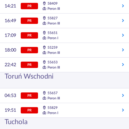
58409
14:21
PR
Peron III
55827
16:49
PR
Peron III
55651
17:09
PR
Peron I
55259
18:00
PR
Peron III
55653
22:42
PR
Peron III
Toruń Wschodni
55657
04:53
PR
Peron III
55829
19:51
PR
Peron I
Tuchola