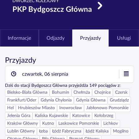
DWORZEC KOLEJOWY
PKP Bydgoszcz Główna
Informacje
Odjazdy
Przyjazdy
Usługi
Przyjazdy
czwartek, 06 sierpnia
Dziś
do stacji
Bydgoszcz Główna
przyjeżdża
149
pociągów z:
Bielsko-Biała Główna
Bohumin
Chełmża
Chojnice
Czersk
Frankfurt/Oder
Gdynia Chylonia
Gdynia Główna
Grudziądz
Hel
Hrubieszów Miasto
Inowrocław
Jabłonowo Pomorskie
Jelenia Góra
Kaliska Kujawskie
Katowice
Kołobrzeg
Kraków Główny
Kutno
Laskowice Pomorskie
Lichkov
Lublin Główny
Łeba
Łódź Fabryczna
Łódź Kaliska
Mogilno