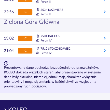
Peron III
3534 KAZIMIERZ
22:56
IC
Peron III
Zielona Góra Główna
7504 BACHUS
13:02
IC
Peron IV
7512 STOCZNIOWIEC
21:04
IC
Peron IV
Prezentowane dane pochodzą bezpośrednio od przewoźników.
KOLEO dokłada wszelkich starań, aby prezentowane w systemie
dane były aktualne, niemniej jednak mają charakter wyłącznie
orientacyjny i mogą się zmienić w każdej chwili ze względu na
prowadzony ruch pociągów.
KOLEO