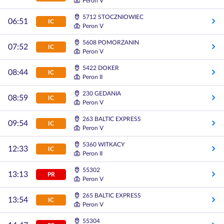
Peron V
5712 STOCZNIOWIEC
06:51
IC
Peron V
5608 POMORZANIN
07:52
IC
Peron V
5422 DOKER
08:44
IC
Peron II
230 GEDANIA
08:59
IC
Peron V
263 BALTIC EXPRESS
09:54
IC
Peron V
5360 WITKACY
12:33
IC
Peron II
55302
13:13
PR
Peron V
265 BALTIC EXPRESS
13:54
IC
Peron V
55304