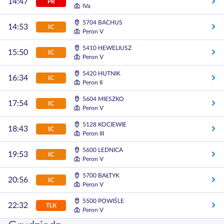
14:47
PR
IVa
5704 BACHUS
14:53
IC
Peron V
5410 HEWELIUSZ
15:50
IC
Peron V
5420 HUTNIK
16:34
IC
Peron II
5604 MIESZKO
17:54
IC
Peron V
5128 KOCIEWIE
18:43
IC
Peron III
5600 LEDNICA
19:53
IC
Peron V
5700 BAŁTYK
20:56
IC
Peron V
5500 POWIŚLE
22:32
TLK
Peron V