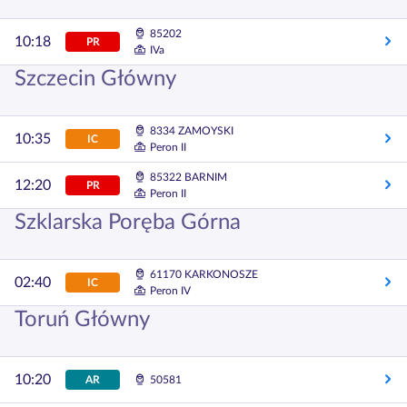
85202
10:18
PR
IVa
Szczecin Główny
8334 ZAMOYSKI
10:35
IC
Peron II
85322 BARNIM
12:20
PR
Peron II
Szklarska Poręba Górna
61170 KARKONOSZE
02:40
IC
Peron IV
Toruń Główny
10:20
AR
50581