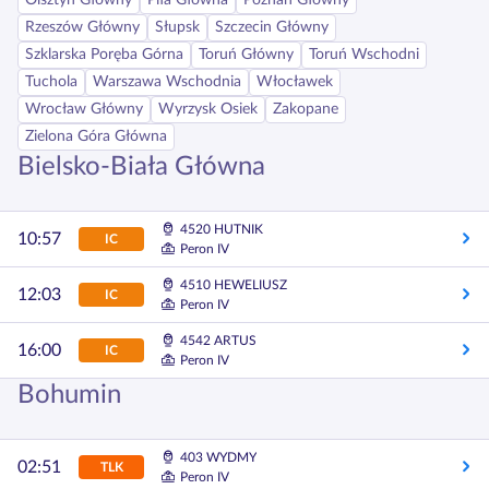
Olsztyn Główny
Piła Główna
Poznań Główny
Rzeszów Główny
Słupsk
Szczecin Główny
Szklarska Poręba Górna
Toruń Główny
Toruń Wschodni
Tuchola
Warszawa Wschodnia
Włocławek
Wrocław Główny
Wyrzysk Osiek
Zakopane
Zielona Góra Główna
Bielsko-Biała Główna
4520 HUTNIK
10:57
IC
Peron IV
4510 HEWELIUSZ
12:03
IC
Peron IV
4542 ARTUS
16:00
IC
Peron IV
Bohumin
403 WYDMY
02:51
TLK
Peron IV