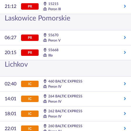
15215
21:12
PR
Peron III
Laskowice Pomorskie
55670
06:27
PR
Peron V
55668
20:15
PR
IIIa
Lichkov
460 BALTIC EXPRESS
02:40
IC
Peron IV
264 BALTIC EXPRESS
14:01
IC
Peron IV
262 BALTIC EXPRESS
18:01
IC
Peron IV
260 BALTIC EXPRESS
22:01
IC