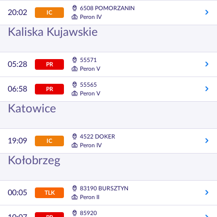
6508 POMORZANIN
20:02
IC
Peron IV
Kaliska Kujawskie
55571
05:28
PR
Peron V
55565
06:58
PR
Peron V
Katowice
4522 DOKER
19:09
IC
Peron IV
Kołobrzeg
83190 BURSZTYN
00:05
TLK
Peron II
85920