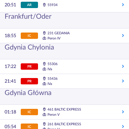
20:51
AR
55934
Frankfurt/Oder
231 GEDANIA
18:55
IC
Peron IV
Gdynia Chylonia
55306
17:22
PR
IVa
55436
21:41
PR
IVa
Gdynia Główna
461 BALTIC EXPRESS
01:18
IC
Peron V
261 BALTIC EXPRESS
05:54
IC