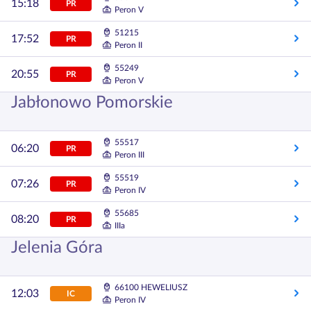
15:18
PR
Peron V
51215
17:52
PR
Peron II
55249
20:55
PR
Peron V
Jabłonowo Pomorskie
55517
06:20
PR
Peron III
55519
07:26
PR
Peron IV
55685
08:20
PR
IIIa
Jelenia Góra
66100 HEWELIUSZ
12:03
IC
Peron IV