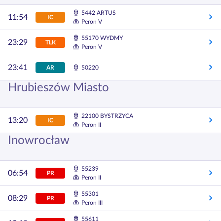
5442 ARTUS
11:54
IC
Peron V
55170 WYDMY
23:29
TLK
Peron V
23:41
AR
50220
Hrubieszów Miasto
22100 BYSTRZYCA
13:20
IC
Peron II
Inowrocław
55239
06:54
PR
Peron II
55301
08:29
PR
Peron III
55611