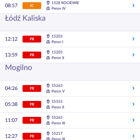
1528 KOCIEWIE
08:57
IC
Peron IV
Łódź Kaliska
15203
12:12
PR
Peron I
15205
13:59
PR
Peron II
Mogilno
55263
04:26
PR
Peron V
55555
05:38
PR
Peron II
55265
11:07
PR
Peron III
55217
12:27
PR
Peron III