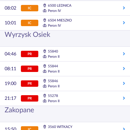
6500 LEDNICA
08:02
IC
Peron IV
6504 MIESZKO
10:01
IC
Peron IV
Wyrzysk Osiek
55840
04:46
PR
Peron II
55844
08:11
PR
Peron II
55846
19:00
PR
Peron II
55278
21:17
PR
Peron II
Zakopane
3560 WITKACY
15:50
IC