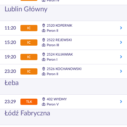
Peron IV
Lublin Główny
2520 KOPERNIK
11:20
IC
Peron II
2522 REJEWSKI
15:20
IC
Peron III
2524 KUJAWIAK
19:20
IC
Peron I
2526 KOCHANOWSKI
23:20
IC
Peron II
Łeba
402 WYDMY
23:29
TLK
Peron V
Łódź Fabryczna