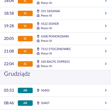
18:04
IC
Peron IV
231 GEDANIA
18:58
IC
Peron IV
4522 DOKER
19:28
IC
Peron IV
6508 POMORZANIN
20:05
IC
Peron IV
7512 STOCZNIOWIEC
21:08
IC
Peron IV
260 BALTIC EXPRESS
22:04
IC
Peron IV
Grudziądz
05:53
AR
50403
08:46
AR
50407