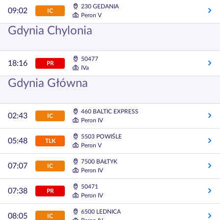
230 GEDANIA
09:02
IC
Peron V
Gdynia Chylonia
50477
18:16
PR
IVa
Gdynia Główna
460 BALTIC EXPRESS
02:43
IC
Peron IV
5503 POWIŚLE
05:48
TLK
Peron V
7500 BAŁTYK
07:07
IC
Peron IV
50471
07:38
PR
Peron IV
6500 LEDNICA
08:05
IC