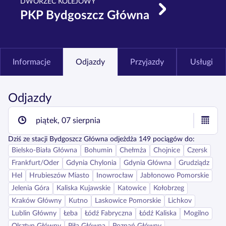
DWORZEC KOLEJOWY
PKP Bydgoszcz Główna
Informacje
Odjazdy
Przyjazdy
Usługi
Odjazdy
piątek, 07 sierpnia
Dziś
ze stacji
Bydgoszcz Główna
odjeżdża
149
pociągów do:
Bielsko-Biała Główna
Bohumin
Chełmża
Chojnice
Czersk
Frankfurt/Oder
Gdynia Chylonia
Gdynia Główna
Grudziądz
Hel
Hrubieszów Miasto
Inowrocław
Jabłonowo Pomorskie
Jelenia Góra
Kaliska Kujawskie
Katowice
Kołobrzeg
Kraków Główny
Kutno
Laskowice Pomorskie
Lichkov
Lublin Główny
Łeba
Łódź Fabryczna
Łódź Kaliska
Mogilno