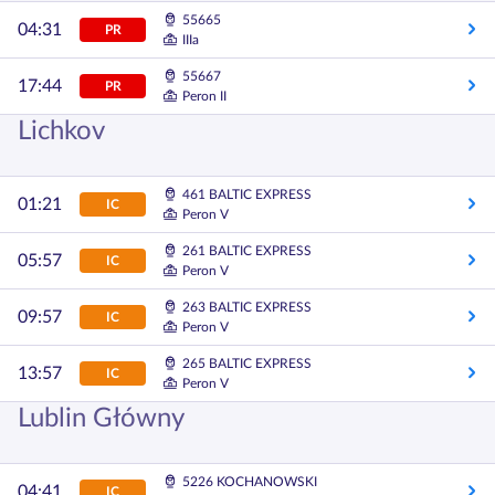
55665
04:31
PR
IIIa
55667
17:44
PR
Peron II
Lichkov
461 BALTIC EXPRESS
01:21
IC
Peron V
261 BALTIC EXPRESS
05:57
IC
Peron V
263 BALTIC EXPRESS
09:57
IC
Peron V
265 BALTIC EXPRESS
13:57
IC
Peron V
Lublin Główny
5226 KOCHANOWSKI
04:41
IC