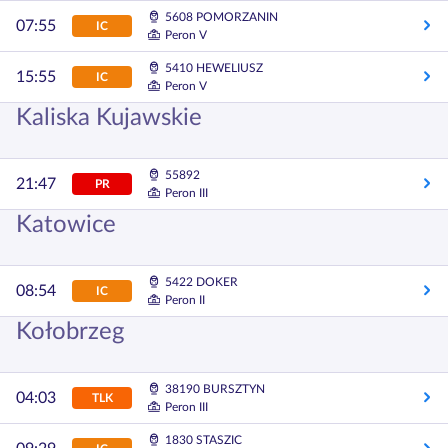
5608 POMORZANIN
07:55
IC
Peron V
5410 HEWELIUSZ
15:55
IC
Peron V
Kaliska Kujawskie
55892
21:47
PR
Peron III
Katowice
5422 DOKER
08:54
IC
Peron II
Kołobrzeg
38190 BURSZTYN
04:03
TLK
Peron III
1830 STASZIC