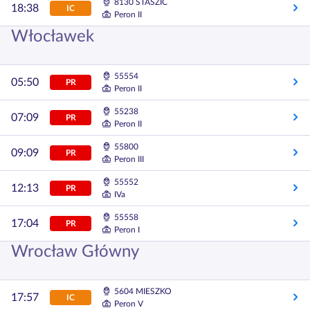
8130 STASZIC
18:38
IC
Peron II
Włocławek
55554
05:50
PR
Peron II
55238
07:09
PR
Peron II
55800
09:09
PR
Peron III
55552
12:13
PR
IVa
55558
17:04
PR
Peron I
Wrocław Główny
5604 MIESZKO
17:57
IC
Peron V