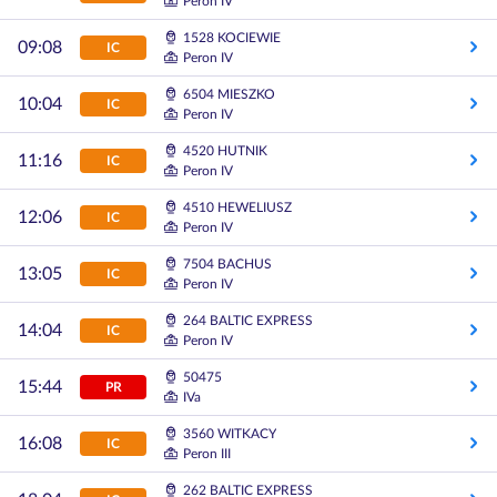
Peron IV
1528 KOCIEWIE
09:08
IC
Peron IV
6504 MIESZKO
10:04
IC
Peron IV
4520 HUTNIK
11:16
IC
Peron IV
4510 HEWELIUSZ
12:06
IC
Peron IV
7504 BACHUS
13:05
IC
Peron IV
264 BALTIC EXPRESS
14:04
IC
Peron IV
50475
15:44
PR
IVa
3560 WITKACY
16:08
IC
Peron III
262 BALTIC EXPRESS