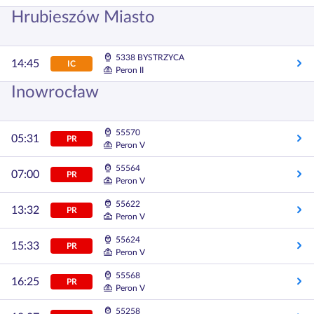
Hrubieszów Miasto
5338 BYSTRZYCA
14:45
IC
Peron II
Inowrocław
55570
05:31
PR
Peron V
55564
07:00
PR
Peron V
55622
13:32
PR
Peron V
55624
15:33
PR
Peron V
55568
16:25
PR
Peron V
55258