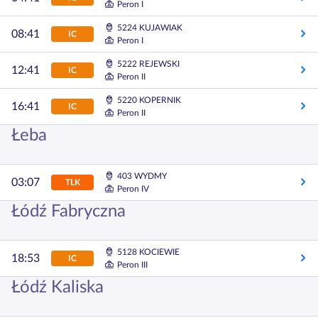
Peron I
5224 KUJAWIAK
08:41
IC
Peron I
5222 REJEWSKI
12:41
IC
Peron II
5220 KOPERNIK
16:41
IC
Peron II
Łeba
403 WYDMY
03:07
TLK
Peron IV
Łódź Fabryczna
5128 KOCIEWIE
18:53
IC
Peron III
Łódź Kaliska