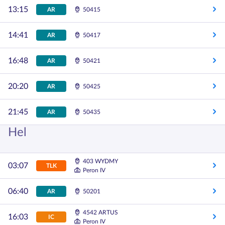
13:15
AR
50415
14:41
AR
50417
16:48
AR
50421
20:20
AR
50425
21:45
AR
50435
Hel
403 WYDMY
03:07
TLK
Peron IV
06:40
AR
50201
4542 ARTUS
16:03
IC
Peron IV