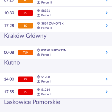
09:29
IC
Peron III
58921
10:30
PR
Peron I
3834 ZAMOYSKI
17:28
IC
Peron III
Kraków Główny
83190 BURSZTYN
00:08
TLK
Peron II
Kutno
51208
14:00
PR
Peron I
51214
17:55
PR
Peron II
Laskowice Pomorskie