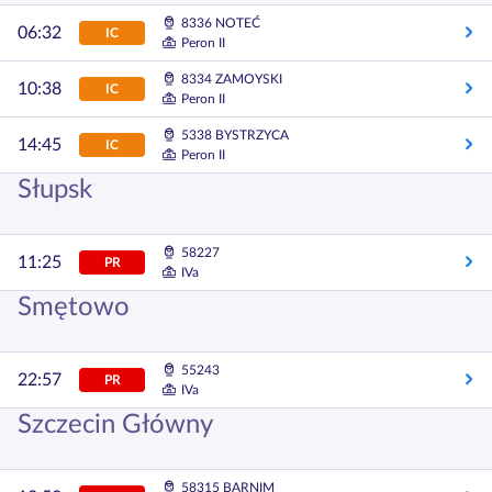
8336 NOTEĆ
06:32
IC
Peron II
8334 ZAMOYSKI
10:38
IC
Peron II
5338 BYSTRZYCA
14:45
IC
Peron II
Słupsk
58227
11:25
PR
IVa
Smętowo
55243
22:57
PR
IVa
Szczecin Główny
58315 BARNIM