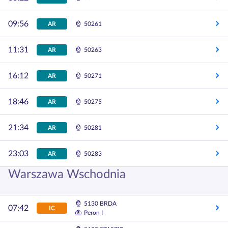
09:56
AR
50261
11:31
AR
50263
16:12
AR
50271
18:46
AR
50275
21:34
AR
50281
23:03
AR
50283
Warszawa Wschodnia
5130 BRDA
07:42
IC
Peron I