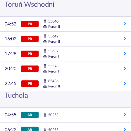
Toruń Wschodni
55840
04:52
PR
Peron II
55642
16:02
PR
Peron II
55632
17:28
PR
Peron I
55578
20:20
PR
Peron I
85436
22:45
PR
Peron II
Tuchola
04:55
AR
50253
06:22
AR
50255