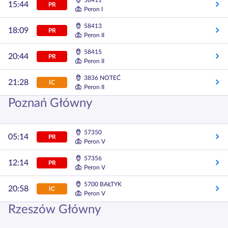
58411
15:44
PR
Peron I
58413
18:09
PR
Peron II
58415
20:44
PR
Peron II
3836 NOTEĆ
21:28
IC
Peron II
Poznań Główny
57350
05:14
PR
Peron V
57356
12:14
PR
Peron V
5700 BAŁTYK
20:58
IC
Peron V
Rzeszów Główny