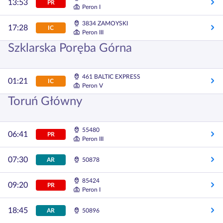
13:53
PR
Peron I
3834 ZAMOYSKI
17:28
IC
Peron III
Szklarska Poręba Górna
461 BALTIC EXPRESS
01:21
IC
Peron V
Toruń Główny
55480
06:41
PR
Peron III
07:30
AR
50878
85424
09:20
PR
Peron I
18:45
AR
50896