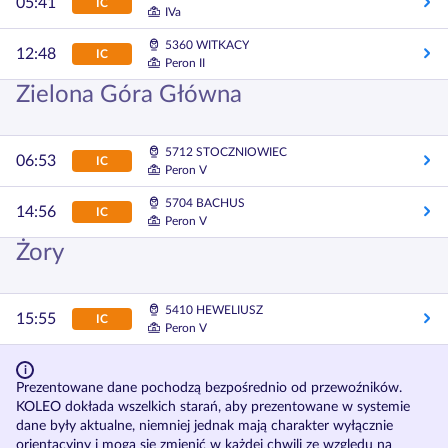
05:41
IC
IVa
5360 WITKACY
12:48
IC
Peron II
Zielona Góra Główna
5712 STOCZNIOWIEC
06:53
IC
Peron V
5704 BACHUS
14:56
IC
Peron V
Żory
5410 HEWELIUSZ
15:55
IC
Peron V
Prezentowane dane pochodzą bezpośrednio od przewoźników.
KOLEO dokłada wszelkich starań, aby prezentowane w systemie
dane były aktualne, niemniej jednak mają charakter wyłącznie
orientacyjny i mogą się zmienić w każdej chwili ze względu na