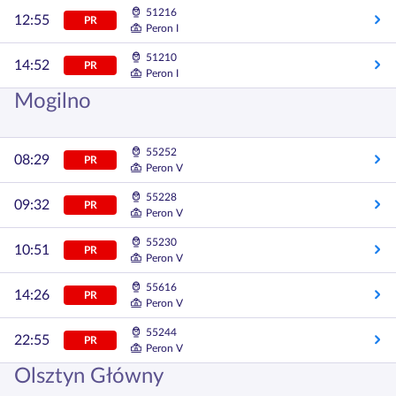
51216
12:55
PR
Peron I
51210
14:52
PR
Peron I
Mogilno
55252
08:29
PR
Peron V
55228
09:32
PR
Peron V
55230
10:51
PR
Peron V
55616
14:26
PR
Peron V
55244
22:55
PR
Peron V
Olsztyn Główny