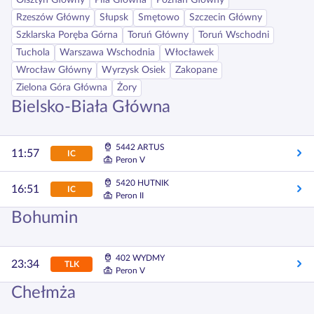
Olsztyn Główny
Piła Główna
Poznań Główny
Rzeszów Główny
Słupsk
Smętowo
Szczecin Główny
Szklarska Poręba Górna
Toruń Główny
Toruń Wschodni
Tuchola
Warszawa Wschodnia
Włocławek
Wrocław Główny
Wyrzysk Osiek
Zakopane
Zielona Góra Główna
Żory
Bielsko-Biała Główna
5442 ARTUS
11:57
IC
Peron V
5420 HUTNIK
16:51
IC
Peron II
Bohumin
402 WYDMY
23:34
TLK
Peron V
Chełmża