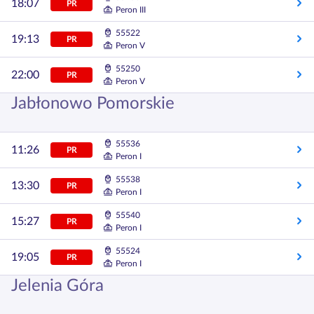
18:07
PR
Peron III
55522
19:13
PR
Peron V
55250
22:00
PR
Peron V
Jabłonowo Pomorskie
55536
11:26
PR
Peron I
55538
13:30
PR
Peron I
55540
15:27
PR
Peron I
55524
19:05
PR
Peron I
Jelenia Góra