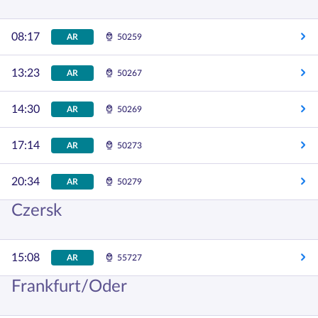
08:17
AR
50259
13:23
AR
50267
14:30
AR
50269
17:14
AR
50273
20:34
AR
50279
Czersk
15:08
AR
55727
Frankfurt/Oder