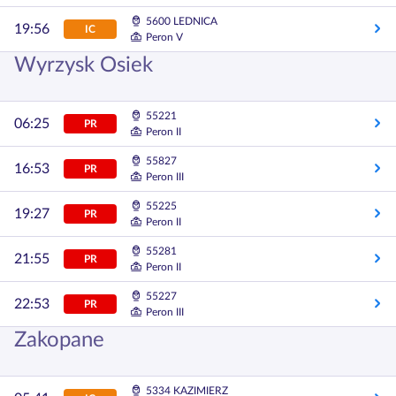
5600 LEDNICA
19:56
IC
Peron V
Wyrzysk Osiek
55221
06:25
PR
Peron II
55827
16:53
PR
Peron III
55225
19:27
PR
Peron II
55281
21:55
PR
Peron II
55227
22:53
PR
Peron III
Zakopane
5334 KAZIMIERZ