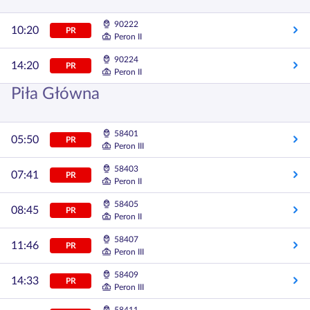
90222
10:20
PR
Peron II
90224
14:20
PR
Peron II
Piła Główna
58401
05:50
PR
Peron III
58403
07:41
PR
Peron II
58405
08:45
PR
Peron II
58407
11:46
PR
Peron III
58409
14:33
PR
Peron III