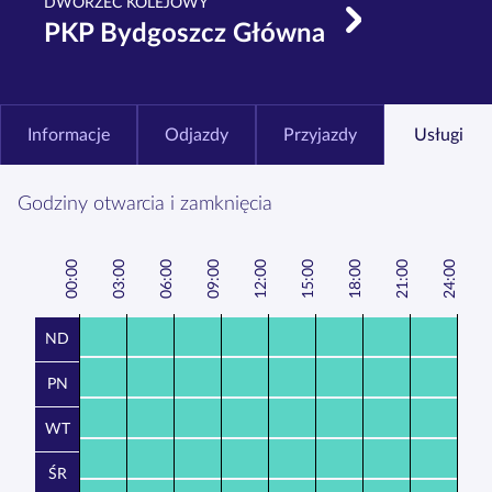
DWORZEC KOLEJOWY
PKP Bydgoszcz Główna
Informacje
Odjazdy
Przyjazdy
Usługi
Godziny otwarcia i zamknięcia
00:00
3:00
6:00
9:00
12:00
15:00
18:00
21:00
24:00
0
0
0
ND
PN
WT
ŚR