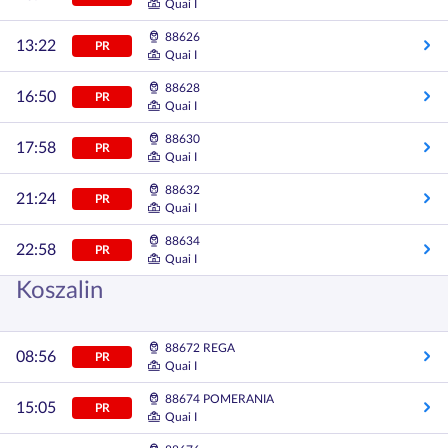
Quai I
88626
13:22
PR
Quai I
88628
16:50
PR
Quai I
88630
17:58
PR
Quai I
88632
21:24
PR
Quai I
88634
22:58
PR
Quai I
Koszalin
88672 REGA
08:56
PR
Quai I
88674 POMERANIA
15:05
PR
Quai I