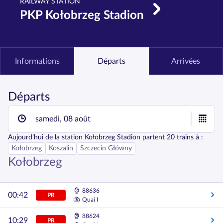
RAILWAY STATION
PKP Kołobrzeg Stadion
Informations
Départs
Arrivées
Départs
samedi, 08 août
Aujourd’hui
de la station
Kołobrzeg Stadion
partent
20
trains à :
Kołobrzeg
Koszalin
Szczecin Główny
Kołobrzeg
88636
00:42
PR
Quai I
88624
10:29
PR