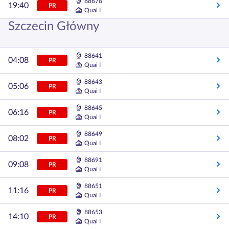
88676
19:40
PR
Quai I
Szczecin Główny
88641
04:08
PR
Quai I
88643
05:06
PR
Quai I
88645
06:16
PR
Quai I
88649
08:02
PR
Quai I
88691
09:08
PR
Quai I
88651
11:16
PR
Quai I
88653
14:10
PR
Quai I