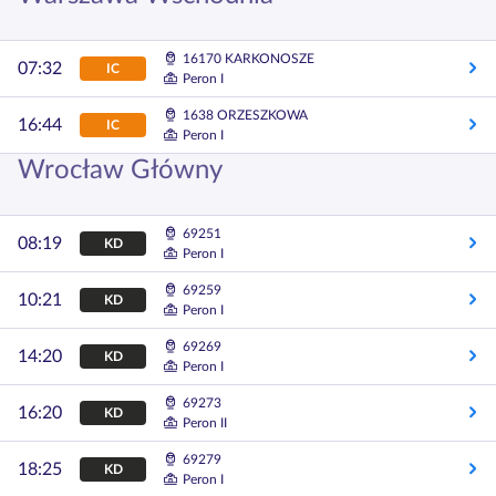
16170 KARKONOSZE
07:32
IC
Peron I
1638 ORZESZKOWA
16:44
IC
Peron I
Wrocław Główny
69251
08:19
KD
Peron I
69259
10:21
KD
Peron I
69269
14:20
KD
Peron I
69273
16:20
KD
Peron II
69279
18:25
KD
Peron I