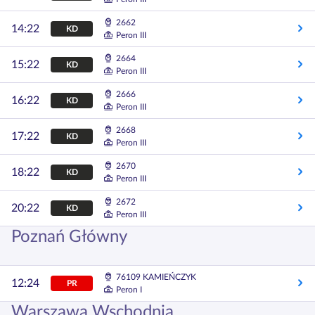
2662
14:22
KD
Peron III
2664
15:22
KD
Peron III
2666
16:22
KD
Peron III
2668
17:22
KD
Peron III
2670
18:22
KD
Peron III
2672
20:22
KD
Peron III
Poznań Główny
76109 KAMIEŃCZYK
12:24
PR
Peron I
Warszawa Wschodnia