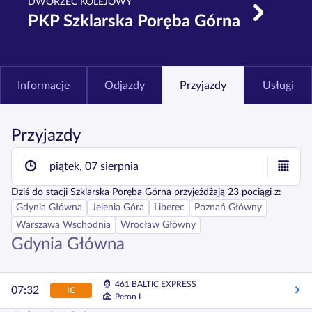
DWORZEC KOLEJOWY
PKP Szklarska Poręba Górna
Informacje
Odjazdy
Przyjazdy
Usługi
Przyjazdy
piątek, 07 sierpnia
Dziś
do stacji
Szklarska Poręba Górna
przyjeżdżają
23
pociągi z:
Gdynia Główna
Jelenia Góra
Liberec
Poznań Główny
Warszawa Wschodnia
Wrocław Główny
Gdynia Główna
461 BALTIC EXPRESS
07:32
IC
Peron I