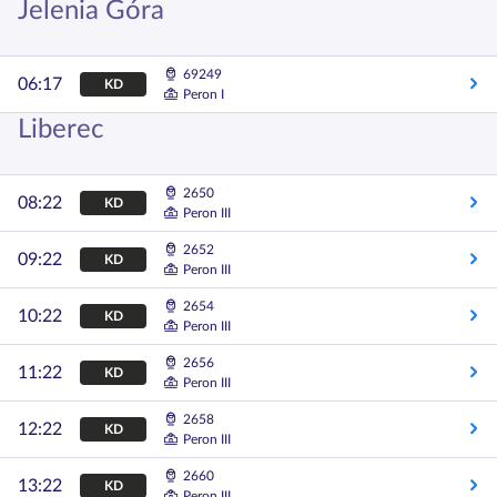
Jelenia Góra
69249
06:17
KD
Peron I
Liberec
2650
08:22
KD
Peron III
2652
09:22
KD
Peron III
2654
10:22
KD
Peron III
2656
11:22
KD
Peron III
2658
12:22
KD
Peron III
2660
13:22
KD
Peron III