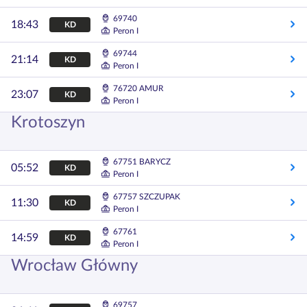
69740
18:43
KD
Peron I
69744
21:14
KD
Peron I
76720 AMUR
23:07
KD
Peron I
Krotoszyn
67751 BARYCZ
05:52
KD
Peron I
67757 SZCZUPAK
11:30
KD
Peron I
67761
14:59
KD
Peron I
Wrocław Główny
69757