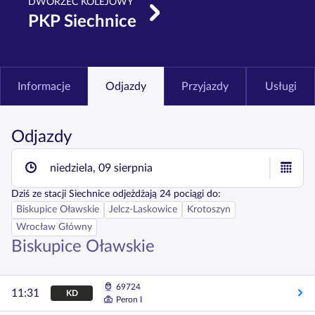
DWORZEC KOLEJOWY
PKP Siechnice
Informacje
Odjazdy
Przyjazdy
Usługi
Odjazdy
niedziela, 09 sierpnia
Dziś
ze stacji
Siechnice
odjeżdżają
24
pociągi do:
Biskupice Oławskie
Jelcz-Laskowice
Krotoszyn
Wrocław Główny
Biskupice Oławskie
69724
11:31
KD
Peron I