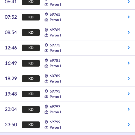
06:41
KD
Peron I
69765
07:52
KD
Peron I
69769
08:54
KD
Peron I
69773
12:46
KD
Peron I
69781
16:49
KD
Peron I
60789
18:29
KD
Peron I
69793
19:48
KD
Peron I
69797
22:04
KD
Peron I
69799
23:50
KD
Peron I