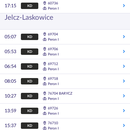
60736
17:15
KD
Peron I
Jelcz-Laskowice
69704
05:07
KD
Peron I
69706
05:53
KD
Peron I
69712
06:54
KD
Peron I
69718
08:05
KD
Peron I
76704 BARYCZ
10:27
KD
Peron I
69726
13:59
KD
Peron I
76710
15:37
KD
Peron I