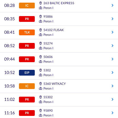
263 BALTIC EXPRESS
08:28
IC
Peron I
95886
08:35
PR
Peron I
54102 FLISAK
08:41
TLK
Peron I
55274
08:52
PR
Peron I
50606
09:44
PR
Peron I
5302
10:52
EIP
Peron I
5360 WITKACY
10:58
IC
Peron I
55302
11:02
PR
Peron I
95890
11:16
PR
Peron I