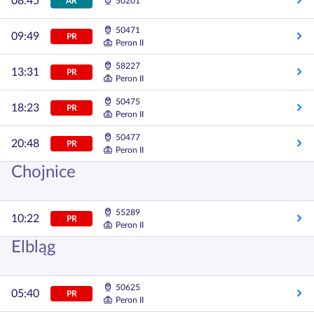
08:45
AR
50201
50471
09:49
PR
Peron II
58227
13:31
PR
Peron II
50475
18:23
PR
Peron II
50477
20:48
PR
Peron II
Chojnice
55289
10:22
PR
Peron II
Elbląg
50625
05:40
PR
Peron II