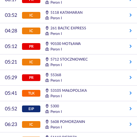
Peron I
5118 KATAMARAN
03:52
IC
Peron I
261 BALTIC EXPRESS
04:28
IC
Peron I
90100 MOTŁAWA
05:12
PR
Peron I
5712 STOCZNIOWIEC
05:21
IC
Peron I
55368
05:29
PR
Peron I
53105 MAŁOPOLSKA
05:41
TLK
Peron I
5300
05:52
EIP
Peron I
5608 POMORZANIN
06:23
IC
Peron I