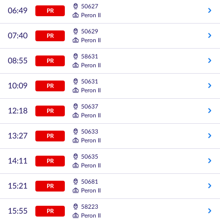
50627
06:49
PR
Peron II
50629
07:40
PR
Peron II
58631
08:55
PR
Peron II
50631
10:09
PR
Peron II
50637
12:18
PR
Peron II
50633
13:27
PR
Peron II
50635
14:11
PR
Peron II
50681
15:21
PR
Peron II
58223
15:55
PR
Peron II