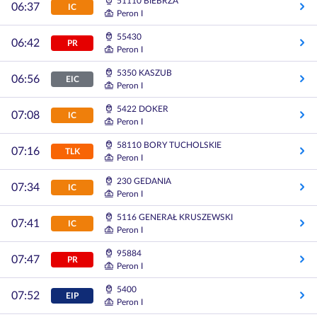
51110 BIEBRZA
06:37
IC
Peron I
55430
06:42
PR
Peron I
5350 KASZUB
06:56
EIC
Peron I
5422 DOKER
07:08
IC
Peron I
58110 BORY TUCHOLSKIE
07:16
TLK
Peron I
230 GEDANIA
07:34
IC
Peron I
5116 GENERAŁ KRUSZEWSKI
07:41
IC
Peron I
95884
07:47
PR
Peron I
5400
07:52
EIP
Peron I