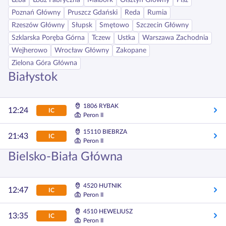
Łeba
Łódź Fabryczna
Malbork
Olsztyn Główny
Pisz
Poznań Główny
Pruszcz Gdański
Reda
Rumia
Rzeszów Główny
Słupsk
Smętowo
Szczecin Główny
Szklarska Poręba Górna
Tczew
Ustka
Warszawa Zachodnia
Wejherowo
Wrocław Główny
Zakopane
Zielona Góra Główna
Białystok
1806 RYBAK
12:24
IC
Peron II
15110 BIEBRZA
21:43
IC
Peron II
Bielsko-Biała Główna
4520 HUTNIK
12:47
IC
Peron II
4510 HEWELIUSZ
13:35
IC
Peron II