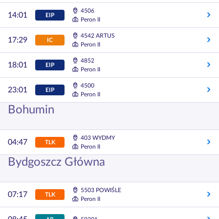
4506
14:01
EIP
Peron II
4542 ARTUS
17:29
IC
Peron II
4852
18:01
EIP
Peron II
4500
23:01
EIP
Peron II
Bohumin
403 WYDMY
04:47
TLK
Peron II
Bydgoszcz Główna
5503 POWIŚLE
07:17
TLK
Peron II