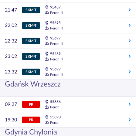
95487
21:47
SKM-T
Peron III
95695
22:02
SKM-T
Peron III
95697
22:32
SKM-T
Peron III
95489
23:02
SKM-T
Peron III
95699
23:32
SKM-T
Peron III
Gdańsk Wrzeszcz
55886
09:27
PR
Peron I
55890
19:30
PR
Peron I
Gdynia Chylonia