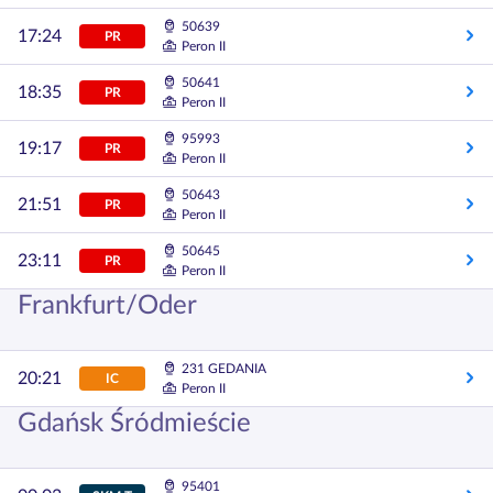
50639
17:24
PR
Peron II
50641
18:35
PR
Peron II
95993
19:17
PR
Peron II
50643
21:51
PR
Peron II
50645
23:11
PR
Peron II
Frankfurt/Oder
231 GEDANIA
20:21
IC
Peron II
Gdańsk Śródmieście
95401