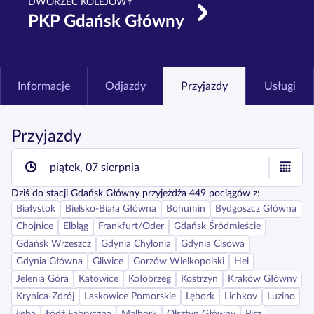
DWORZEC KOLEJOWY
PKP Gdańsk Główny
Informacje
Odjazdy
Przyjazdy
Usługi
Przyjazdy
piątek, 07 sierpnia
Dziś
do stacji
Gdańsk Główny
przyjeżdża
449
pociągów z:
Białystok
Bielsko-Biała Główna
Bohumin
Bydgoszcz Główna
Chojnice
Elbląg
Frankfurt/Oder
Gdańsk Śródmieście
Gdańsk Wrzeszcz
Gdynia Chylonia
Gdynia Cisowa
Gdynia Główna
Gliwice
Gorzów Wielkopolski
Hel
Jelenia Góra
Katowice
Kołobrzeg
Kostrzyn
Kraków Główny
Krynica-Zdrój
Laskowice Pomorskie
Lębork
Lichkov
Luzino