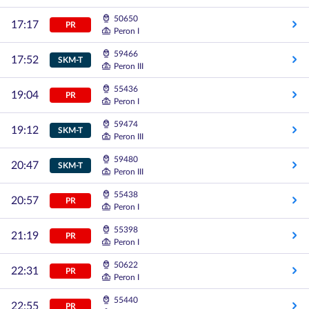
50650
17:17
PR
Peron I
59466
17:52
SKM-T
Peron III
55436
19:04
PR
Peron I
59474
19:12
SKM-T
Peron III
59480
20:47
SKM-T
Peron III
55438
20:57
PR
Peron I
55398
21:19
PR
Peron I
50622
22:31
PR
Peron I
55440
22:55
PR