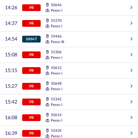
50646
14:26
PR
Peron I
55370
14:37
PR
Peron I
59446
14:54
SKM-T
Peron III
55306
15:08
PR
Peron I
50612
15:15
PR
Peron I
50648
15:27
PR
Peron I
55342
15:42
PR
Peron I
50614
16:08
PR
Peron I
55434
16:39
PR
Peron I