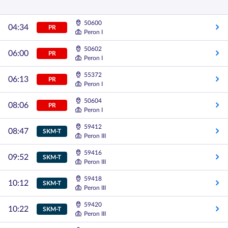
50600
04:34
PR
Peron I
50602
06:00
PR
Peron I
55372
06:13
PR
Peron I
50604
08:06
PR
Peron I
59412
08:47
SKM-T
Peron III
59416
09:52
SKM-T
Peron III
59418
10:12
SKM-T
Peron III
59420
10:22
SKM-T
Peron III