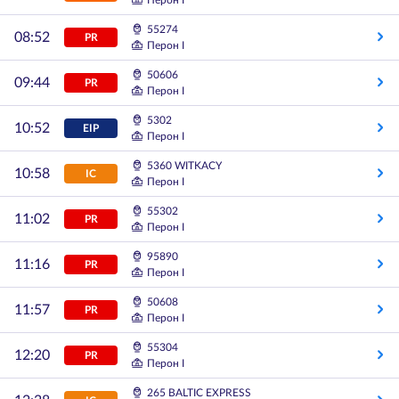
Перон I
55274
08:52
PR
Перон I
50606
09:44
PR
Перон I
5302
10:52
EIP
Перон I
5360 WITKACY
10:58
IC
Перон I
55302
11:02
PR
Перон I
95890
11:16
PR
Перон I
50608
11:57
PR
Перон I
55304
12:20
PR
Перон I
265 BALTIC EXPRESS