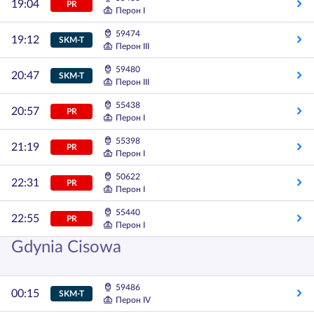
19:04
PR
Перон I
59474
19:12
SKM-T
Перон III
59480
20:47
SKM-T
Перон III
55438
20:57
PR
Перон I
55398
21:19
PR
Перон I
50622
22:31
PR
Перон I
55440
22:55
PR
Перон I
Gdynia Cisowa
59486
00:15
SKM-T
Перон IV