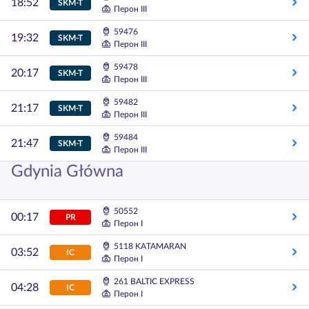
18:52
SKM-T
Перон III
59476
19:32
SKM-T
Перон III
59478
20:17
SKM-T
Перон III
59482
21:17
SKM-T
Перон III
59484
21:47
SKM-T
Перон III
Gdynia Główna
50552
00:17
PR
Перон I
5118 KATAMARAN
03:52
IC
Перон I
261 BALTIC EXPRESS
04:28
IC
Перон I