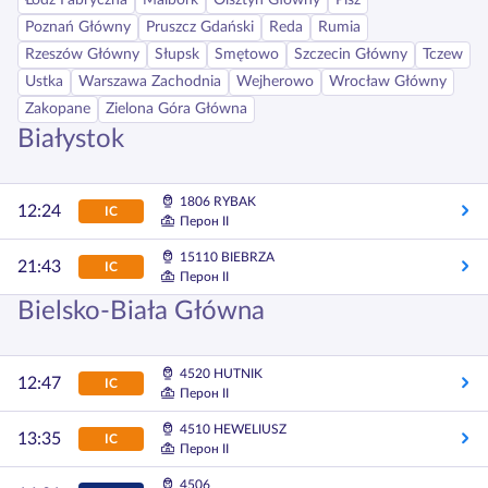
Łódź Fabryczna
Malbork
Olsztyn Główny
Pisz
Poznań Główny
Pruszcz Gdański
Reda
Rumia
Rzeszów Główny
Słupsk
Smętowo
Szczecin Główny
Tczew
Ustka
Warszawa Zachodnia
Wejherowo
Wrocław Główny
Zakopane
Zielona Góra Główna
Białystok
1806 RYBAK
12:24
IC
Перон II
15110 BIEBRZA
21:43
IC
Перон II
Bielsko-Biała Główna
4520 HUTNIK
12:47
IC
Перон II
4510 HEWELIUSZ
13:35
IC
Перон II
4506