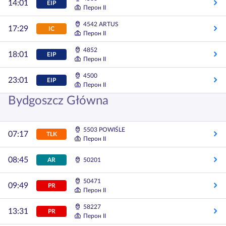
14:01
EIP
Перон II
4542 ARTUS
17:29
IC
Перон II
4852
18:01
EIP
Перон II
4500
23:01
EIP
Перон II
Bydgoszcz Główna
5503 POWIŚLE
07:17
TLK
Перон II
08:45
AR
50201
50471
09:49
PR
Перон II
58227
13:31
PR
Перон II