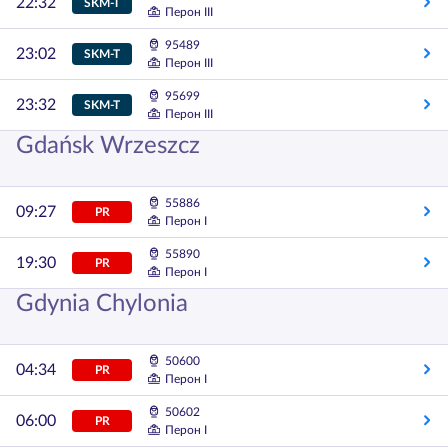
22:32
SKM-T
Перон III
95489
23:02
SKM-T
Перон III
95699
23:32
SKM-T
Перон III
Gdańsk Wrzeszcz
55886
09:27
PR
Перон I
55890
19:30
PR
Перон I
Gdynia Chylonia
50600
04:34
PR
Перон I
50602
06:00
PR
Перон I