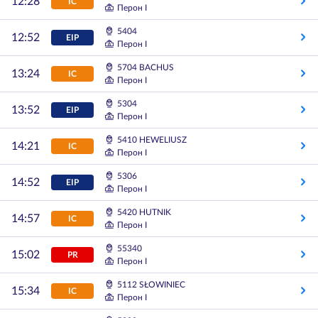
12:28
IC
Перон I
5404
12:52
EIP
Перон I
5704 BACHUS
13:24
IC
Перон I
5304
13:52
EIP
Перон I
5410 HEWELIUSZ
14:21
IC
Перон I
5306
14:52
EIP
Перон I
5420 HUTNIK
14:57
IC
Перон I
55340
15:02
PR
Перон I
5112 SŁOWINIEC
15:34
IC
Перон I