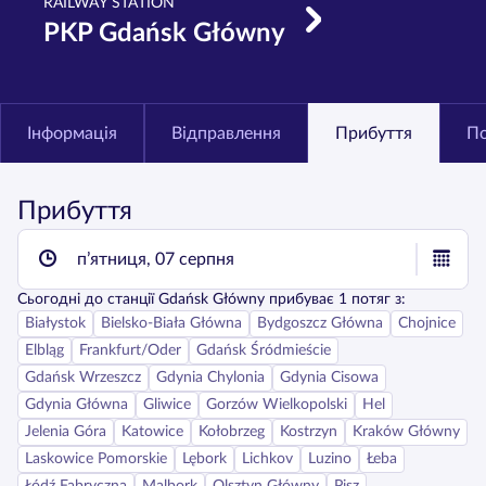
RAILWAY STATION
PKP Gdańsk Główny
Інформація
Відправлення
Прибуття
По
Прибуття
п’ятниця, 07 серпня
Сьогодні
до станції
Gdańsk Główny
прибуває
1
потяг з:
Białystok
Bielsko-Biała Główna
Bydgoszcz Główna
Chojnice
Elbląg
Frankfurt/Oder
Gdańsk Śródmieście
Gdańsk Wrzeszcz
Gdynia Chylonia
Gdynia Cisowa
Gdynia Główna
Gliwice
Gorzów Wielkopolski
Hel
Jelenia Góra
Katowice
Kołobrzeg
Kostrzyn
Kraków Główny
Laskowice Pomorskie
Lębork
Lichkov
Luzino
Łeba