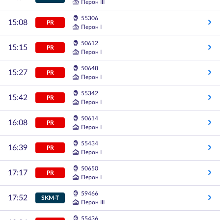
Перон III
55306
15:08
PR
Перон I
50612
15:15
PR
Перон I
50648
15:27
PR
Перон I
55342
15:42
PR
Перон I
50614
16:08
PR
Перон I
55434
16:39
PR
Перон I
50650
17:17
PR
Перон I
59466
17:52
SKM-T
Перон III
55436