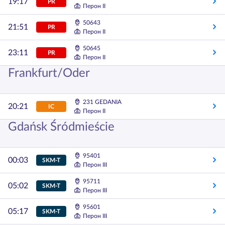
19:17
PR
Перон II
50643
21:51
PR
Перон II
50645
23:11
PR
Перон II
Frankfurt/Oder
231 GEDANIA
20:21
IC
Перон II
Gdańsk Śródmieście
95401
00:03
SKM-T
Перон III
95711
05:02
SKM-T
Перон III
95601
05:17
SKM-T
Перон III