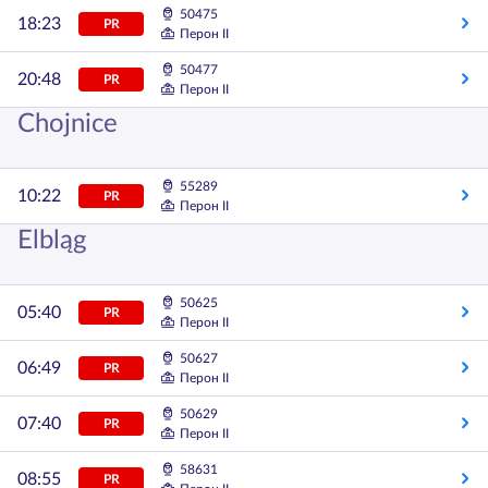
50475
18:23
PR
Перон II
50477
20:48
PR
Перон II
Chojnice
55289
10:22
PR
Перон II
Elbląg
50625
05:40
PR
Перон II
50627
06:49
PR
Перон II
50629
07:40
PR
Перон II
58631
08:55
PR