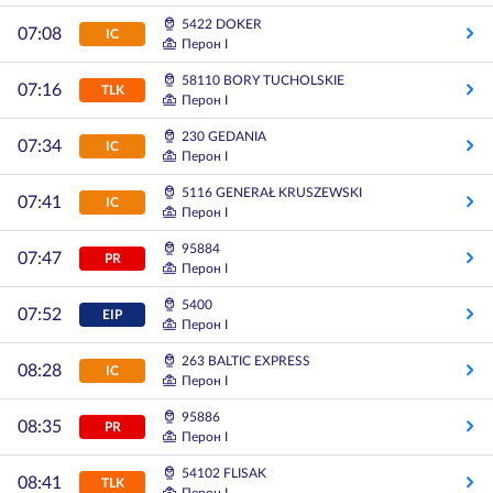
5422 DOKER
07:08
IC
Перон I
58110 BORY TUCHOLSKIE
07:16
TLK
Перон I
230 GEDANIA
07:34
IC
Перон I
5116 GENERAŁ KRUSZEWSKI
07:41
IC
Перон I
95884
07:47
PR
Перон I
5400
07:52
EIP
Перон I
263 BALTIC EXPRESS
08:28
IC
Перон I
95886
08:35
PR
Перон I
54102 FLISAK
08:41
TLK