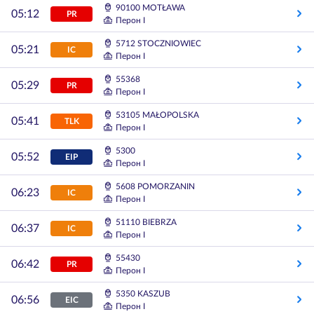
90100 MOTŁAWA
05:12
PR
Перон I
5712 STOCZNIOWIEC
05:21
IC
Перон I
55368
05:29
PR
Перон I
53105 MAŁOPOLSKA
05:41
TLK
Перон I
5300
05:52
EIP
Перон I
5608 POMORZANIN
06:23
IC
Перон I
51110 BIEBRZA
06:37
IC
Перон I
55430
06:42
PR
Перон I
5350 KASZUB
06:56
EIC
Перон I