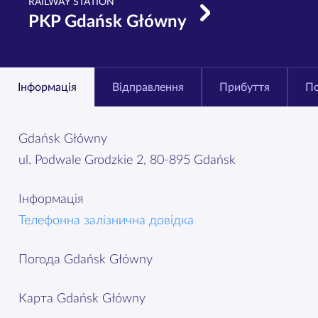
RAILWAY STATION
PKP Gdańsk Główny
Інформація
Відправлення
Прибуття
По
Gdańsk Główny
ul. Podwale Grodzkie 2, 80-895 Gdańsk
Інформація
Телефонна залізнична довідка
Погода Gdańsk Główny
Карта Gdańsk Główny