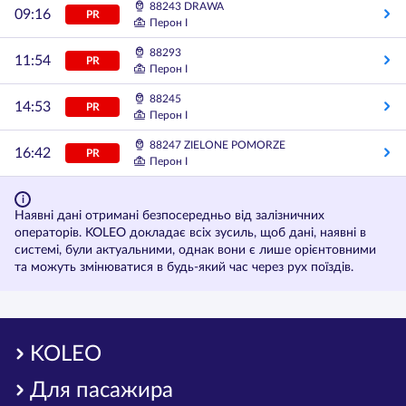
88243 DRAWA
09:16
PR
Перон I
88293
11:54
PR
Перон I
88245
14:53
PR
Перон I
88247 ZIELONE POMORZE
16:42
PR
Перон I
Наявні дані отримані безпосередньо від залізничних
операторів. KOLEO докладає всіх зусиль, щоб дані, наявні в
системі, були актуальними, однак вони є лише орієнтовними
та можуть змінюватися в будь-який час через рух поїздів.
KOLEO
Для пасажира