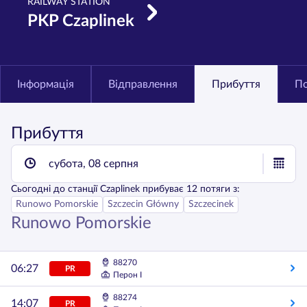
RAILWAY STATION
PKP Czaplinek
Інформація
Відправлення
Прибуття
По
Прибуття
субота, 08 серпня
Сьогодні
до станції
Czaplinek
прибуває
12
потяги з:
Runowo Pomorskie
Szczecin Główny
Szczecinek
Runowo Pomorskie
88270
06:27
PR
Перон I
88274
14:07
PR