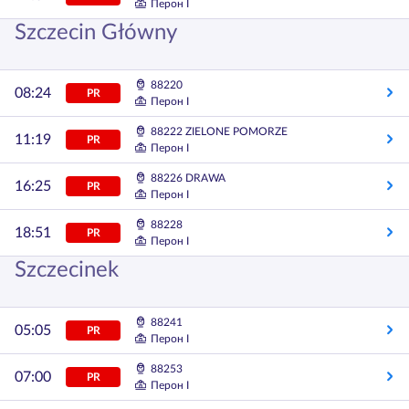
Перон I
Szczecin Główny
88220
08:24
PR
Перон I
88222 ZIELONE POMORZE
11:19
PR
Перон I
88226 DRAWA
16:25
PR
Перон I
88228
18:51
PR
Перон I
Szczecinek
88241
05:05
PR
Перон I
88253
07:00
PR
Перон I