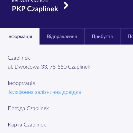
RAILWAY STATION
PKP Czaplinek
Інформація
Відправлення
Прибуття
По
Czaplinek
ul. Dworcowa 33, 78-550 Czaplinek
Інформація
Телефонна залізнична довідка
Погода Czaplinek
Карта Czaplinek