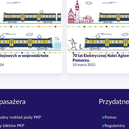
kolejowych w województwie
70 lat Elektrycznej Kolei Aglo
Pomorzu.
024
10 marca 2021
pasażera
Przydatne
ualny rozkład jazdy PKP
Pomoc
y biletów PKP
Regulaminy