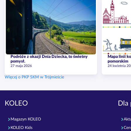
Podróże z okazji Dnia Dziecka, to świetny
Mapa linii 
pomysł.
pomorskim
27 maja 2026
24 kwietnia 2
Więcej o PKP SKM w Trójmieście
KOLEO
Dla 
Magazyn KOLEO
Akt
KOLEO Kids
Cen