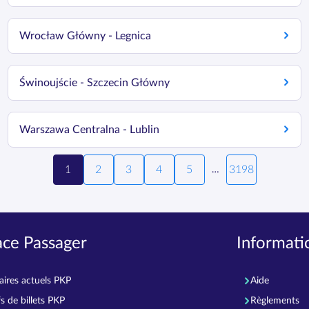
Wrocław Główny - Legnica
Świnoujście - Szczecin Główny
Warszawa Centralna - Lublin
1
2
3
4
5
3198
…
ace Passager
Informatio
aires actuels PKP
Aide
fs de billets PKP
Règlements