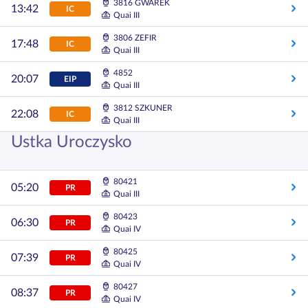
3816 GWAREK
13:42
IC
Quai III
3806 ZEFIR
17:48
IC
Quai III
4852
20:07
EIP
Quai III
3812 SZKUNER
22:08
IC
Quai III
Ustka Uroczysko
80421
05:20
PR
Quai III
80423
06:30
PR
Quai IV
80425
07:39
PR
Quai IV
80427
08:37
PR
Quai IV