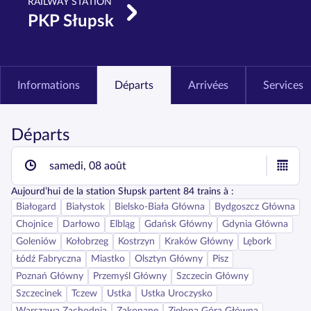
RAILWAY STATION
PKP Słupsk
Informations
Départs
Arrivées
Services
Départs
samedi, 08 août
Aujourd’hui
de la station
Słupsk
partent
84
trains à :
Białogard
Białystok
Bielsko-Biała Główna
Bydgoszcz Główna
Chojnice
Darłowo
Elbląg
Gdańsk Główny
Gdynia Główna
Goleniów
Kołobrzeg
Kostrzyn
Kraków Główny
Lębork
Łódź Fabryczna
Miastko
Olsztyn Główny
Pisz
Poznań Główny
Przemyśl Główny
Szczecin Główny
Szczecinek
Tczew
Ustka
Ustka Uroczysko