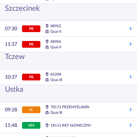
Szczecinek
88902
07:30
PR
Quai II
88906
11:37
PR
Quai II
Tczew
85208
10:37
PR
Quai III
Ustka
78172 PRZEMYŚLANIN
09:28
IC
Quai III
11:48
KM
18113 RE9 SŁONECZNY