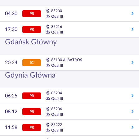
85200
04:30
PR
Quai III
85216
17:30
PR
Quai III
Gdańsk Główny
85100 ALBATROS
20:24
IC
Quai III
Gdynia Główna
85204
06:25
PR
Quai III
85206
08:12
PR
Quai III
85222
11:58
PR
Quai III