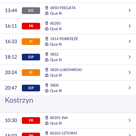
4850 FREGATA
13:44
EIC
Quai III
80283
16:11
PR
Quai III
1814 POBRZEŻE
16:33
IC
Quai III
3852
18:12
EIP
Quai III
3828 LUBOMIRSKI
20:24
IC
Quai III
3800
20:47
EIP
Quai III
Kostrzyn
80201 INA
10:30
PR
Quai III
80203 SZTORM
PR