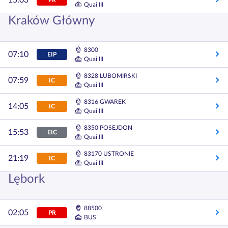
15:03
Quai III
Kraków Główny
8300
07:10
EIP
Quai III
8328 LUBOMIRSKI
07:59
IC
Quai III
8316 GWAREK
14:05
IC
Quai III
8350 POSEJDON
15:53
EIC
Quai III
83170 USTRONIE
21:19
IC
Quai III
Lębork
88500
02:05
PR
BUS