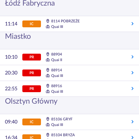
Łódź Fabryczna
8114 POBRZEŻE
11:14
IC
Quai III
Miastko
88904
10:10
PR
Quai II
88914
20:30
PR
Quai III
88916
22:55
PR
Quai III
Olsztyn Główny
85106 GRYF
09:40
IC
Quai III
85104 BRYZA
16:34
IC