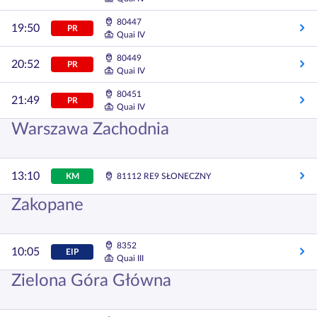
80447
19:50
PR
Quai IV
80449
20:52
PR
Quai IV
80451
21:49
PR
Quai IV
Warszawa Zachodnia
13:10
KM
81112 RE9 SŁONECZNY
Zakopane
8352
10:05
EIP
Quai III
Zielona Góra Główna