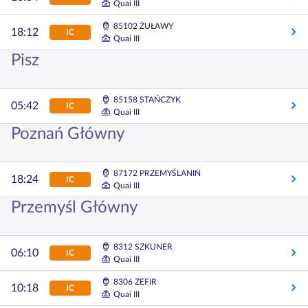
Quai III
85102 ŻUŁAWY
18:12
IC
Quai III
Pisz
85158 STAŃCZYK
05:42
IC
Quai III
Poznań Główny
87172 PRZEMYŚLANIN
18:24
IC
Quai III
Przemyśl Główny
8312 SZKUNER
06:10
IC
Quai III
8306 ZEFIR
10:18
IC
Quai III