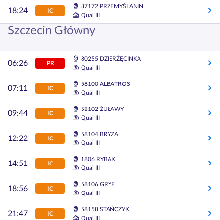
87172 PRZEMYŚLANIN
18:24
IC
Quai III
Szczecin Główny
80255 DZIERŻĘCINKA
06:26
PR
Quai III
58100 ALBATROS
07:11
IC
Quai III
58102 ŻUŁAWY
09:44
IC
Quai III
58104 BRYZA
12:22
IC
Quai III
1806 RYBAK
14:51
IC
Quai III
58106 GRYF
18:56
IC
Quai III
58158 STAŃCZYK
21:47
IC
Quai III