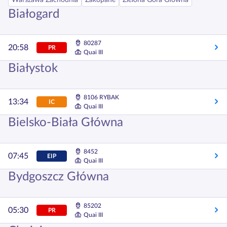
Warszawa Zachodnia
Zakopane
Zielona Góra Główna
Białogard
80287
20:58
PR
Quai III
Białystok
8106 RYBAK
13:34
IC
Quai III
Bielsko-Biała Główna
8452
07:45
EIP
Quai III
Bydgoszcz Główna
85202
05:30
PR
Quai III