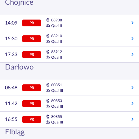
Chojnice
88908
14:09
PR
Quai II
88910
15:30
PR
Quai II
88912
17:33
PR
Quai II
Darłowo
80851
08:48
PR
Quai III
80853
11:42
PR
Quai III
80855
16:55
PR
Quai III
Elbląg