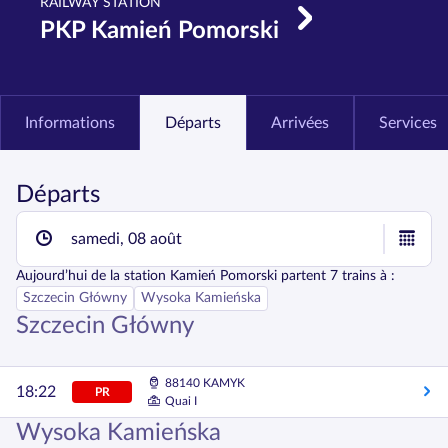
RAILWAY STATION
PKP Kamień Pomorski
Informations
Départs
Arrivées
Services
Départs
samedi, 08 août
Aujourd’hui
de la station
Kamień Pomorski
partent
7
trains à :
Szczecin Główny
Wysoka Kamieńska
Szczecin Główny
88140 KAMYK
18:22
PR
Quai I
Wysoka Kamieńska