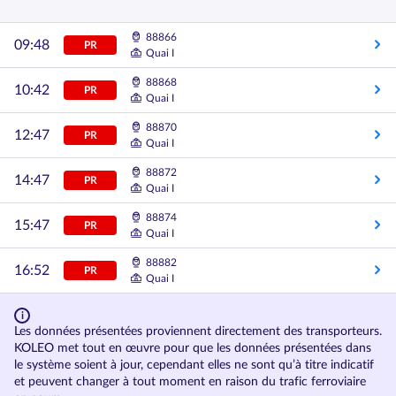
88866
09:48
PR
Quai I
88868
10:42
PR
Quai I
88870
12:47
PR
Quai I
88872
14:47
PR
Quai I
88874
15:47
PR
Quai I
88882
16:52
PR
Quai I
Les données présentées proviennent directement des transporteurs.
KOLEO met tout en œuvre pour que les données présentées dans
le système soient à jour, cependant elles ne sont qu’à titre indicatif
et peuvent changer à tout moment en raison du trafic ferroviaire