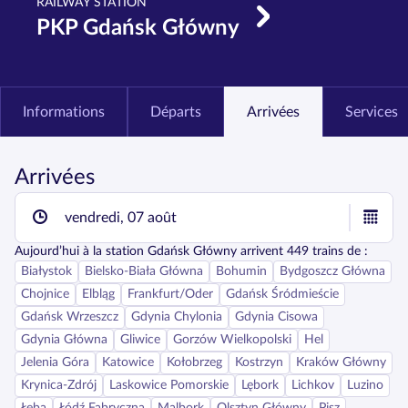
RAILWAY STATION
PKP Gdańsk Główny
Informations
Départs
Arrivées
Services
Arrivées
vendredi, 07 août
Aujourd’hui
à la station
Gdańsk Główny
arrivent
449
trains de :
Białystok
Bielsko-Biała Główna
Bohumin
Bydgoszcz Główna
Chojnice
Elbląg
Frankfurt/Oder
Gdańsk Śródmieście
Gdańsk Wrzeszcz
Gdynia Chylonia
Gdynia Cisowa
Gdynia Główna
Gliwice
Gorzów Wielkopolski
Hel
Jelenia Góra
Katowice
Kołobrzeg
Kostrzyn
Kraków Główny
Krynica-Zdrój
Laskowice Pomorskie
Lębork
Lichkov
Luzino