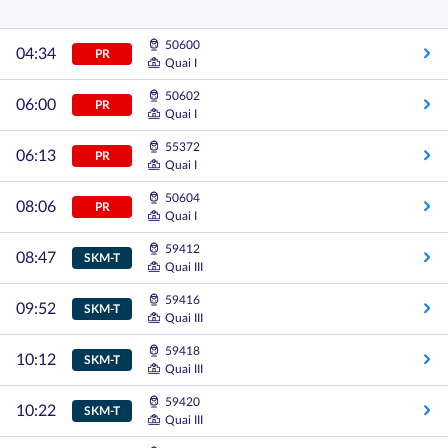
50600
04:34
PR
Quai I
50602
06:00
PR
Quai I
55372
06:13
PR
Quai I
50604
08:06
PR
Quai I
59412
08:47
SKM-T
Quai III
59416
09:52
SKM-T
Quai III
59418
10:12
SKM-T
Quai III
59420
10:22
SKM-T
Quai III