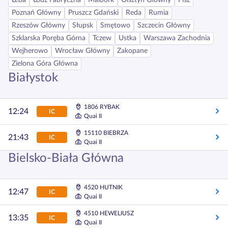
Łeba
Łódź Fabryczna
Malbork
Olsztyn Główny
Pisz
Poznań Główny
Pruszcz Gdański
Reda
Rumia
Rzeszów Główny
Słupsk
Smętowo
Szczecin Główny
Szklarska Poręba Górna
Tczew
Ustka
Warszawa Zachodnia
Wejherowo
Wrocław Główny
Zakopane
Zielona Góra Główna
Białystok
1806 RYBAK
12:24
IC
Quai II
15110 BIEBRZA
21:43
IC
Quai II
Bielsko-Biała Główna
4520 HUTNIK
12:47
IC
Quai II
4510 HEWELIUSZ
13:35
IC
Quai II