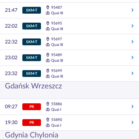
95487
21:47
SKM-T
Quai III
95695
22:02
SKM-T
Quai III
95697
22:32
SKM-T
Quai III
95489
23:02
SKM-T
Quai III
95699
23:32
SKM-T
Quai III
Gdańsk Wrzeszcz
55886
09:27
PR
Quai I
55890
19:30
PR
Quai I
Gdynia Chylonia