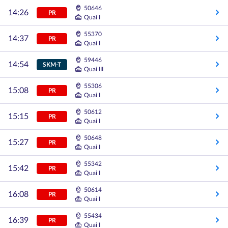
50646
14:26
PR
Quai I
55370
14:37
PR
Quai I
59446
14:54
SKM-T
Quai III
55306
15:08
PR
Quai I
50612
15:15
PR
Quai I
50648
15:27
PR
Quai I
55342
15:42
PR
Quai I
50614
16:08
PR
Quai I
55434
16:39
PR
Quai I