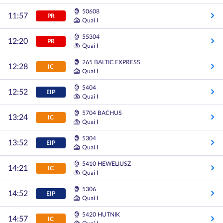
50608
11:57
PR
Quai I
55304
12:20
PR
Quai I
265 BALTIC EXPRESS
12:28
IC
Quai I
5404
12:52
EIP
Quai I
5704 BACHUS
13:24
IC
Quai I
5304
13:52
EIP
Quai I
5410 HEWELIUSZ
14:21
IC
Quai I
5306
14:52
EIP
Quai I
5420 HUTNIK
14:57
IC