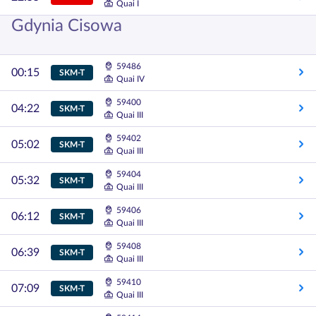
Quai I
Gdynia Cisowa
59486
00:15
SKM-T
Quai IV
59400
04:22
SKM-T
Quai III
59402
05:02
SKM-T
Quai III
59404
05:32
SKM-T
Quai III
59406
06:12
SKM-T
Quai III
59408
06:39
SKM-T
Quai III
59410
07:09
SKM-T
Quai III