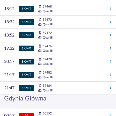
59468
18:12
SKM-T
Quai III
59470
18:32
SKM-T
Quai III
59472
18:52
SKM-T
Quai III
59476
19:32
SKM-T
Quai III
59478
20:17
SKM-T
Quai III
59482
21:17
SKM-T
Quai III
59484
21:47
SKM-T
Quai III
Gdynia Główna
50552
00:17
PR