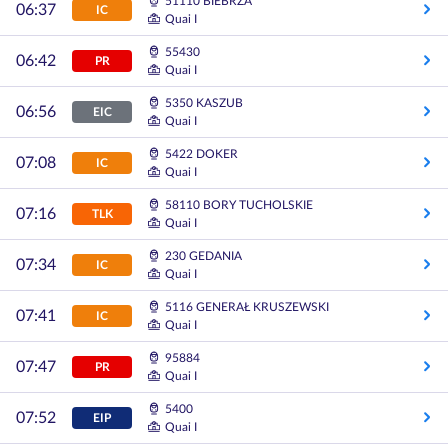
51110 BIEBRZA
06:37
IC
Quai I
55430
06:42
PR
Quai I
5350 KASZUB
06:56
EIC
Quai I
5422 DOKER
07:08
IC
Quai I
58110 BORY TUCHOLSKIE
07:16
TLK
Quai I
230 GEDANIA
07:34
IC
Quai I
5116 GENERAŁ KRUSZEWSKI
07:41
IC
Quai I
95884
07:47
PR
Quai I
5400
07:52
EIP
Quai I