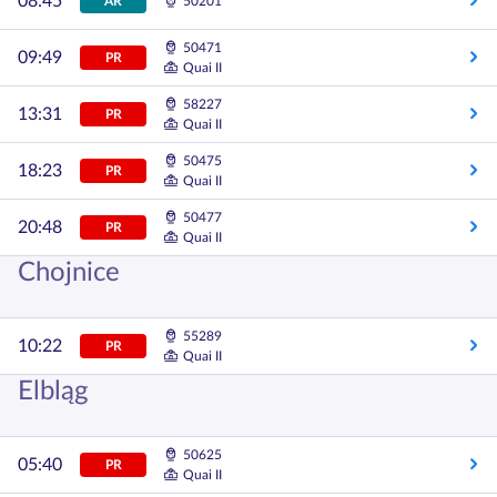
08:45
AR
50201
50471
09:49
PR
Quai II
58227
13:31
PR
Quai II
50475
18:23
PR
Quai II
50477
20:48
PR
Quai II
Chojnice
55289
10:22
PR
Quai II
Elbląg
50625
05:40
PR
Quai II