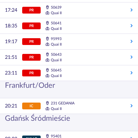
50639
17:24
PR
Quai II
50641
18:35
PR
Quai II
95993
19:17
PR
Quai II
50643
21:51
PR
Quai II
50645
23:11
PR
Quai II
Frankfurt/Oder
231 GEDANIA
20:21
IC
Quai II
Gdańsk Śródmieście
95401