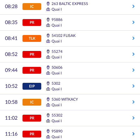
263 BALTIC EXPRESS
08:28
IC
Quai I
95886
08:35
PR
Quai I
54102 FLISAK
08:41
TLK
Quai I
55274
08:52
PR
Quai I
50606
09:44
PR
Quai I
5302
10:52
EIP
Quai I
5360 WITKACY
10:58
IC
Quai I
55302
11:02
PR
Quai I
95890
11:16
PR
Quai I