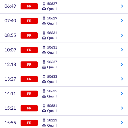
50627
06:49
PR
Quai II
50629
07:40
PR
Quai II
58631
08:55
PR
Quai II
50631
10:09
PR
Quai II
50637
12:18
PR
Quai II
50633
13:27
PR
Quai II
50635
14:11
PR
Quai II
50681
15:21
PR
Quai II
58223
15:55
PR
Quai II