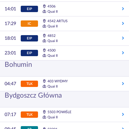
4506
14:01
EIP
Quai II
4542 ARTUS
17:29
IC
Quai II
4852
18:01
EIP
Quai II
4500
23:01
EIP
Quai II
Bohumin
403 WYDMY
04:47
TLK
Quai II
Bydgoszcz Główna
5503 POWIŚLE
07:17
TLK
Quai II