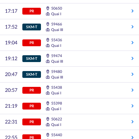
50650
17:17
PR
Quai I
59466
17:52
SKM-T
Quai III
55436
19:04
PR
Quai I
59474
19:12
SKM-T
Quai III
59480
20:47
SKM-T
Quai III
55438
20:57
PR
Quai I
55398
21:19
PR
Quai I
50622
22:31
PR
Quai I
55440
22:55
PR