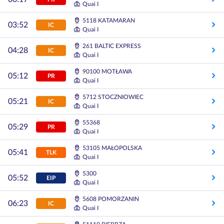
Quai I
5118 KATAMARAN
03:52
IC
Quai I
261 BALTIC EXPRESS
04:28
IC
Quai I
90100 MOTŁAWA
05:12
PR
Quai I
5712 STOCZNIOWIEC
05:21
IC
Quai I
55368
05:29
PR
Quai I
53105 MAŁOPOLSKA
05:41
TLK
Quai I
5300
05:52
EIP
Quai I
5608 POMORZANIN
06:23
IC
Quai I