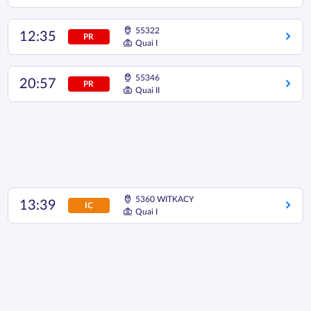
55322
12:35
PR
Quai I
55346
20:57
PR
Quai II
5360 WITKACY
13:39
IC
Quai I