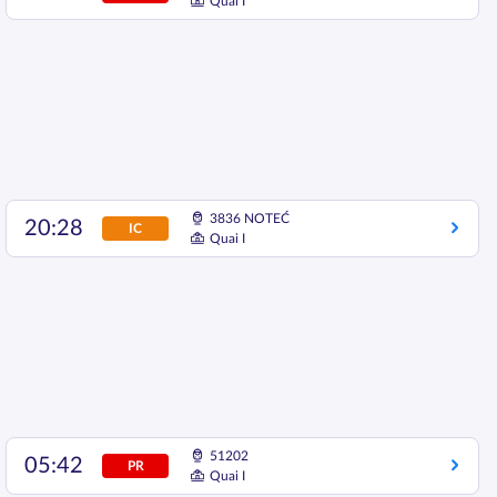
Quai I
3836 NOTEĆ
20:28
IC
Quai I
51202
05:42
PR
Quai I