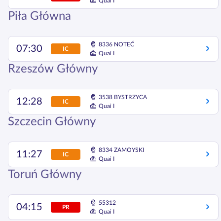
Quai I
Piła Główna
8336 NOTEĆ
07:30
IC
Quai I
Rzeszów Główny
3538 BYSTRZYCA
12:28
IC
Quai I
Szczecin Główny
8334 ZAMOYSKI
11:27
IC
Quai I
Toruń Główny
55312
04:15
PR
Quai I