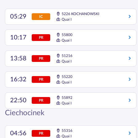
5226 KOCHANOWSKI
05:29
IC
Quai I
55800
10:17
PR
Quai I
51216
13:58
PR
Quai I
55220
16:32
PR
Quai I
55892
22:50
PR
Quai I
Ciechocinek
55316
04:56
PR
Quai I