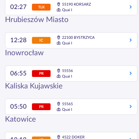
55190 KORSARZ
02:27
TLK
Quai I
Hrubieszów Miasto
22100 BYSTRZYCA
12:28
IC
Quai I
Inowrocław
55556
06:55
PR
Quai I
Kaliska Kujawskie
55565
05:50
PR
Quai I
Katowice
4522 DOKER