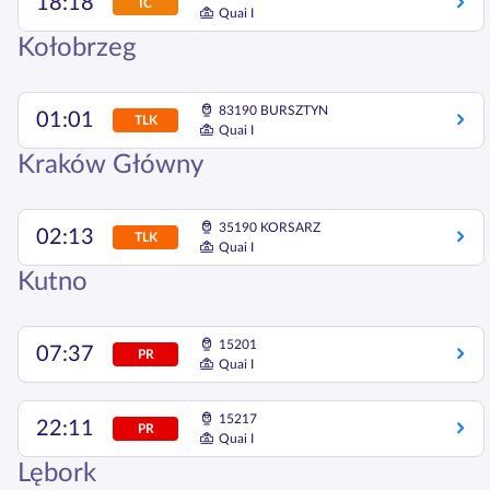
18:18
IC
Quai I
Kołobrzeg
83190 BURSZTYN
01:01
TLK
Quai I
Kraków Główny
35190 KORSARZ
02:13
TLK
Quai I
Kutno
15201
07:37
PR
Quai I
15217
22:11
PR
Quai I
Lębork