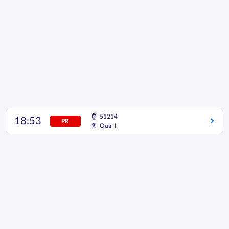
51214
18:53
PR
Quai I