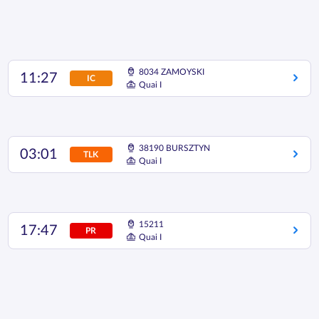
8034 ZAMOYSKI
11:27
IC
Quai I
38190 BURSZTYN
03:01
TLK
Quai I
15211
17:47
PR
Quai I