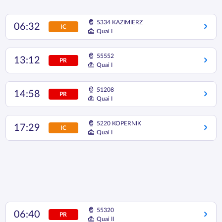
5334 KAZIMIERZ
06:32
IC
Quai I
55552
13:12
PR
Quai I
51208
14:58
PR
Quai I
5220 KOPERNIK
17:29
IC
Quai I
55320
06:40
PR
Quai II