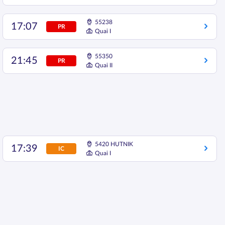
55238
17:07
PR
Quai I
55350
21:45
PR
Quai II
5420 HUTNIK
17:39
IC
Quai I