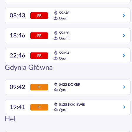
55248
08:43
PR
Quai I
55328
18:46
PR
Quai II
55354
22:46
PR
Quai I
Gdynia Główna
5422 DOKER
09:42
IC
Quai I
5128 KOCIEWIE
19:41
IC
Quai I
Hel