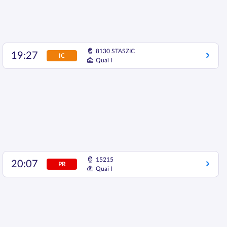
8130 STASZIC
19:27
IC
Quai I
15215
20:07
PR
Quai I