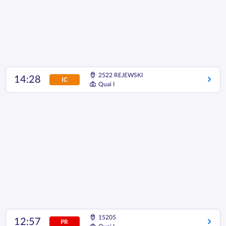
2522 REJEWSKI
14:28
IC
Quai I
15205
12:57
PR