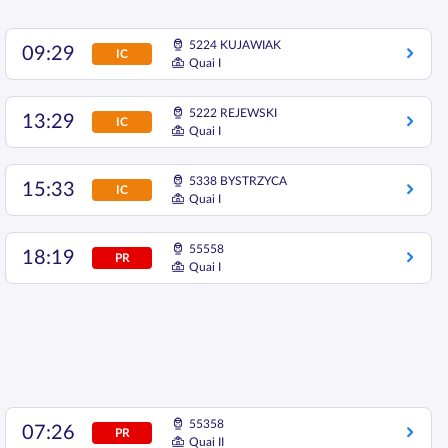
5224 KUJAWIAK
09:29
IC
Quai I
5222 REJEWSKI
13:29
IC
Quai I
5338 BYSTRZYCA
15:33
IC
Quai I
55558
18:19
PR
Quai I
55358
07:26
PR
Quai II