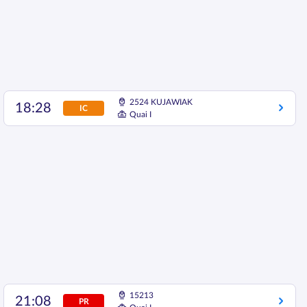
2524 KUJAWIAK
18:28
IC
Quai I
15213
21:08
PR