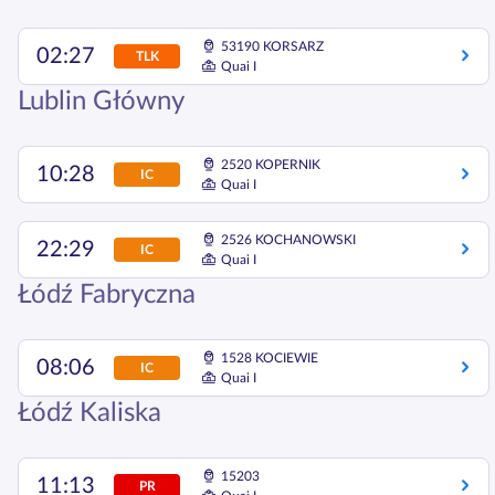
53190 KORSARZ
02:27
TLK
Quai I
Lublin Główny
2520 KOPERNIK
10:28
IC
Quai I
2526 KOCHANOWSKI
22:29
IC
Quai I
Łódź Fabryczna
1528 KOCIEWIE
08:06
IC
Quai I
Łódź Kaliska
15203
11:13
PR