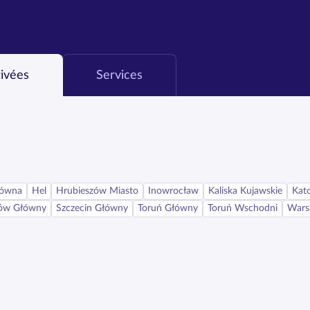
rivées
Services
łówna
Hel
Hrubieszów Miasto
Inowrocław
Kaliska Kujawskie
Kat
ów Główny
Szczecin Główny
Toruń Główny
Toruń Wschodni
Wars