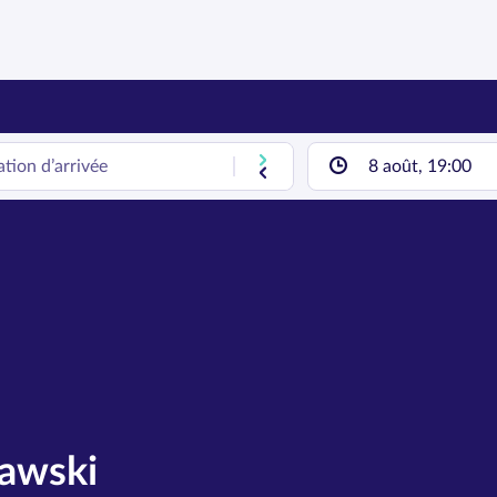
8 août, 19:00
awski