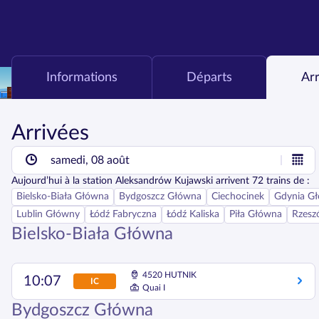
Informations
Départs
Ar
Arrivées
samedi, 08 août
Aujourd’hui
à la station
Aleksandrów Kujawski
arrivent
72
trains de :
Bielsko-Biała Główna
Bydgoszcz Główna
Ciechocinek
Gdynia G
Lublin Główny
Łódź Fabryczna
Łódź Kaliska
Piła Główna
Rzesz
Bielsko-Biała Główna
4520 HUTNIK
10:07
IC
Quai I
Bydgoszcz Główna