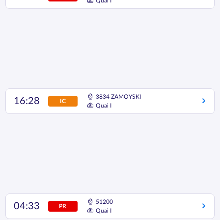
Quai I
3834 ZAMOYSKI
16:28
IC
Quai I
51200
04:33
PR
Quai I