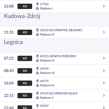
67765
23:08
KD
Platform I
Kudowa-Zdrój
60125 KD SPRINTER ZIELENIEC
11:31
KD
Platform IV
Legnica
69555 HENRYK POBOŻNY
07:25
KD
Platform IV
69559
08:43
KD
Platform IV
69575
16:04
KD
Platform IV
69159 KD SPRINTER IGLICA
22:15
KD
Platform V
69587
22:44
KD