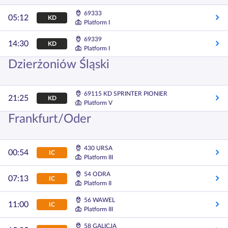
69333
05:12
KD
Platform I
69339
14:30
KD
Platform I
Dzierżoniów Śląski
69115 KD SPRINTER PIONIER
21:25
KD
Platform V
Frankfurt/Oder
430 URSA
00:54
IC
Platform III
54 ODRA
07:13
IC
Platform II
56 WAWEL
11:00
IC
Platform III
58 GALICJA