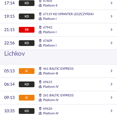
67605
17:14
KD
Platform II
67119 KD SPRINTER LESZCZYŃSKI
19:15
KD
Platform I
67943
21:15
PR
Platform I
67609
22:56
KD
Platform I
Lichkov
461 BALTIC EXPRESS
05:13
IC
Platform III
69615
06:14
KD
Platform IV
261 BALTIC EXPRESS
09:13
IC
Platform IV
69626
10:35
KD
Platform IV