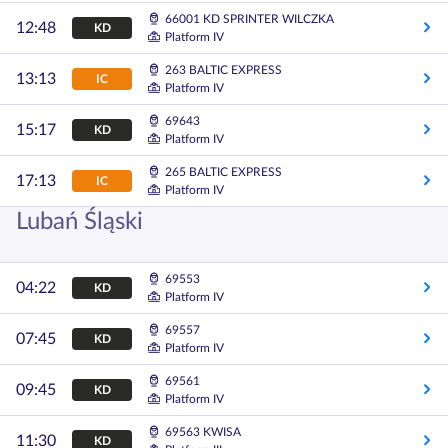
66001 KD SPRINTER WILCZKA
12:48
KD
Platform IV
263 BALTIC EXPRESS
13:13
IC
Platform IV
69643
15:17
KD
Platform IV
265 BALTIC EXPRESS
17:13
IC
Platform IV
Lubań Śląski
69553
04:22
KD
Platform IV
69557
07:45
KD
Platform IV
69561
09:45
KD
Platform IV
69563 KWISA
11:30
KD