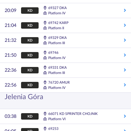
69327 DKA
20:09
KD
Platform IV
69742 KARP
21:04
KD
Platform II
69329 DKA
21:32
KD
Platform III
69746
21:50
KD
Platform IV
69331 DKA
22:36
KD
Platform III
76720 AMUR
22:56
KD
Platform IV
Jelenia Góra
66071 KD SPRINTER CHOJNIK
03:38
KD
Platform VI
69253