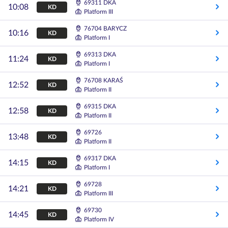
69311 DKA
10:08
KD
Platform III
76704 BARYCZ
10:16
KD
Platform I
69313 DKA
11:24
KD
Platform I
76708 KARAŚ
12:52
KD
Platform II
69315 DKA
12:58
KD
Platform II
69726
13:48
KD
Platform II
69317 DKA
14:15
KD
Platform I
69728
14:21
KD
Platform III
69730
14:45
KD
Platform IV