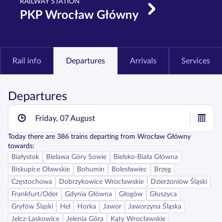
RAILWAY STATION
PKP Wrocław Główny
Rail info
Departures
Arrivals
Services
Departures
Friday, 07 August
Today
there are
386
trains departing from
Wrocław Główny
towards:
Białystok
Bielawa Góry Sowie
Bielsko-Biała Główna
Biskupice Oławskie
Bohumin
Bolesławiec
Brzeg
Częstochowa
Dobrzykowice Wrocławskie
Dzierżoniów Śląski
Frankfurt/Oder
Gdynia Główna
Głogów
Głuszyca
Gryfów Śląski
Hel
Horka
Jawor
Jaworzyna Śląska
Jelcz-Laskowice
Jelenia Góra
Kąty Wrocławskie