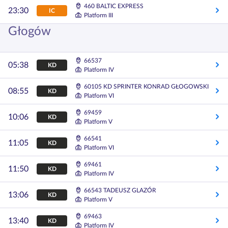
460 BALTIC EXPRESS
23:30
IC
Platform III
Głogów
66537
05:38
KD
Platform IV
60105 KD SPRINTER KONRAD GŁOGOWSKI
08:55
KD
Platform VI
69459
10:06
KD
Platform V
66541
11:05
KD
Platform VI
69461
11:50
KD
Platform IV
66543 TADEUSZ GLAZÓR
13:06
KD
Platform V
69463
13:40
KD
Platform IV