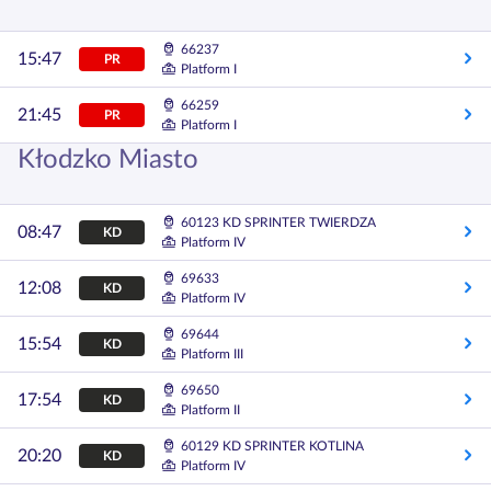
66237
15:47
PR
Platform I
66259
21:45
PR
Platform I
Kłodzko Miasto
60123 KD SPRINTER TWIERDZA
08:47
KD
Platform IV
69633
12:08
KD
Platform IV
69644
15:54
KD
Platform III
69650
17:54
KD
Platform II
60129 KD SPRINTER KOTLINA
20:20
KD
Platform IV