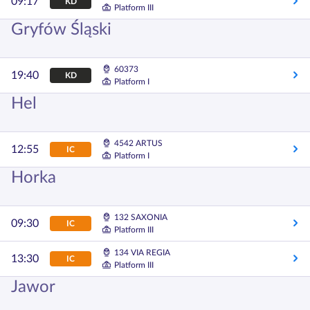
09:17
KD
Platform III
Gryfów Śląski
60373
19:40
KD
Platform I
Hel
4542 ARTUS
12:55
IC
Platform I
Horka
132 SAXONIA
09:30
IC
Platform III
134 VIA REGIA
13:30
IC
Platform III
Jawor