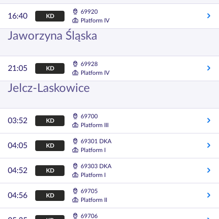
69920
16:40
KD
Platform IV
Jaworzyna Śląska
69928
21:05
KD
Platform IV
Jelcz-Laskowice
69700
03:52
KD
Platform III
69301 DKA
04:05
KD
Platform I
69303 DKA
04:52
KD
Platform I
69705
04:56
KD
Platform II
69706