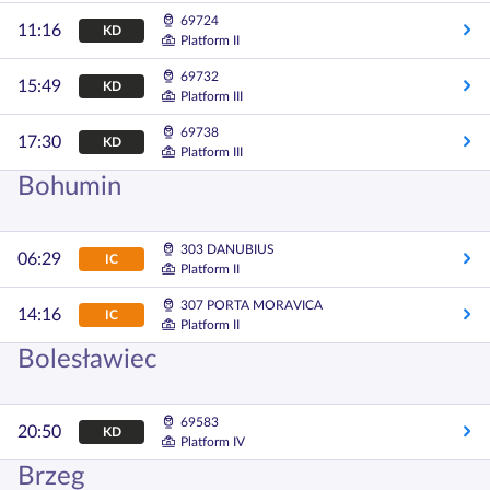
69724
11:16
KD
Platform II
69732
15:49
KD
Platform III
69738
17:30
KD
Platform III
Bohumin
303 DANUBIUS
06:29
IC
Platform II
307 PORTA MORAVICA
14:16
IC
Platform II
Bolesławiec
69583
20:50
KD
Platform IV
Brzeg