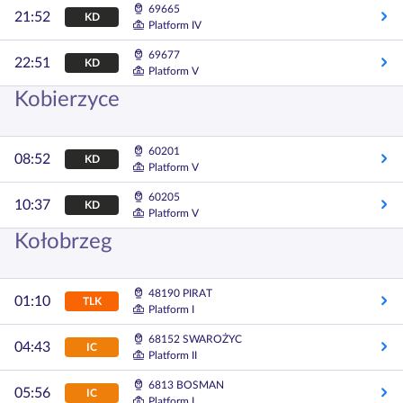
69665
21:52
KD
Platform IV
69677
22:51
KD
Platform V
Kobierzyce
60201
08:52
KD
Platform V
60205
10:37
KD
Platform V
Kołobrzeg
48190 PIRAT
01:10
TLK
Platform I
68152 SWAROŻYC
04:43
IC
Platform II
6813 BOSMAN
05:56
IC
Platform I