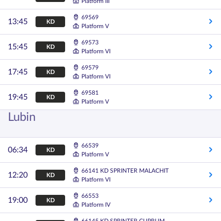
Platform III
69569
13:45
KD
Platform V
69573
15:45
KD
Platform VI
69579
17:45
KD
Platform VI
69581
19:45
KD
Platform V
Lubin
66539
06:34
KD
Platform V
66141 KD SPRINTER MALACHIT
12:20
KD
Platform VI
66553
19:00
KD
Platform IV