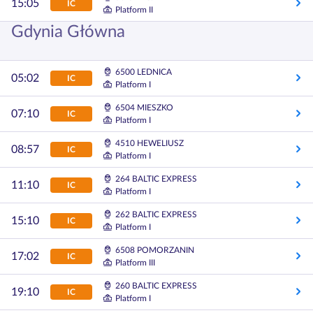
15:05
IC
Platform II
Gdynia Główna
6500 LEDNICA
05:02
IC
Platform I
6504 MIESZKO
07:10
IC
Platform I
4510 HEWELIUSZ
08:57
IC
Platform I
264 BALTIC EXPRESS
11:10
IC
Platform I
262 BALTIC EXPRESS
15:10
IC
Platform I
6508 POMORZANIN
17:02
IC
Platform III
260 BALTIC EXPRESS
19:10
IC
Platform I