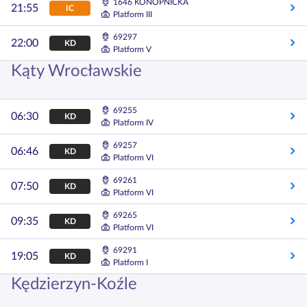
1646 KONOPNICKA
21:55
IC
Platform III
69297
22:00
KD
Platform V
Kąty Wrocławskie
69255
06:30
KD
Platform IV
69257
06:46
KD
Platform VI
69261
07:50
KD
Platform VI
69265
09:35
KD
Platform VI
69291
19:05
KD
Platform I
Kędzierzyn-Koźle