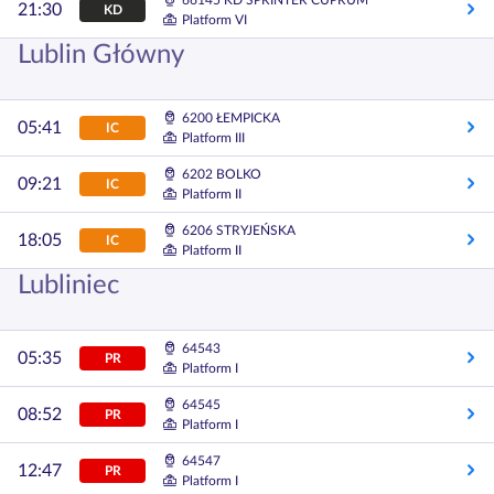
66145 KD SPRINTER CUPRUM
21:30
KD
Platform VI
Lublin Główny
6200 ŁEMPICKA
05:41
IC
Platform III
6202 BOLKO
09:21
IC
Platform II
6206 STRYJEŃSKA
18:05
IC
Platform II
Lubliniec
64543
05:35
PR
Platform I
64545
08:52
PR
Platform I
64547
12:47
PR
Platform I