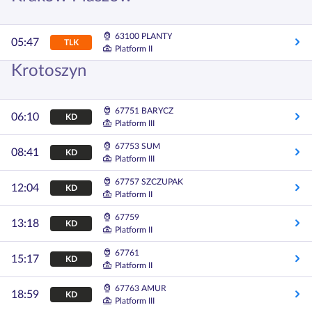
63100 PLANTY
05:47
TLK
Platform II
Krotoszyn
67751 BARYCZ
06:10
KD
Platform III
67753 SUM
08:41
KD
Platform III
67757 SZCZUPAK
12:04
KD
Platform II
67759
13:18
KD
Platform II
67761
15:17
KD
Platform II
67763 AMUR
18:59
KD
Platform III