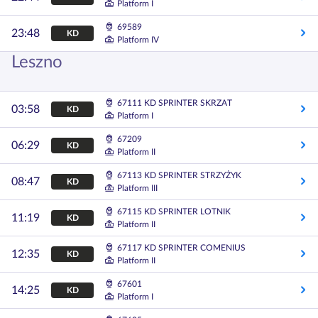
Platform I
69589
23:48
KD
Platform IV
Leszno
67111 KD SPRINTER SKRZAT
03:58
KD
Platform I
67209
06:29
KD
Platform II
67113 KD SPRINTER STRZYŻYK
08:47
KD
Platform III
67115 KD SPRINTER LOTNIK
11:19
KD
Platform II
67117 KD SPRINTER COMENIUS
12:35
KD
Platform II
67601
14:25
KD
Platform I