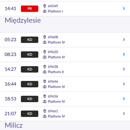
64549
14:41
PR
Platform I
Międzylesie
69608
05:23
KD
Platform IV
69620
08:23
KD
Platform IV
69638
14:27
KD
Platform II
69646
16:44
KD
Platform IV
69656
18:53
KD
Platform IV
69661
21:07
KD
Platform IV
Milicz