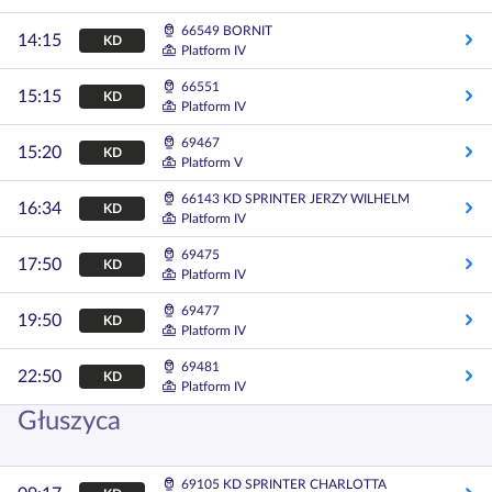
66549 BORNIT
14:15
KD
Platform IV
66551
15:15
KD
Platform IV
69467
15:20
KD
Platform V
66143 KD SPRINTER JERZY WILHELM
16:34
KD
Platform IV
69475
17:50
KD
Platform IV
69477
19:50
KD
Platform IV
69481
22:50
KD
Platform IV
Głuszyca
69105 KD SPRINTER CHARLOTTA