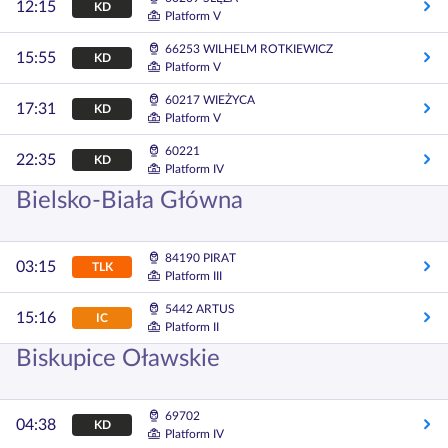
12:15
KD
Platform V
66253 WILHELM ROTKIEWICZ
15:55
KD
Platform V
60217 WIEŻYCA
17:31
KD
Platform V
60221
22:35
KD
Platform IV
Bielsko-Biała Główna
84190 PIRAT
03:15
TLK
Platform III
5442 ARTUS
15:16
IC
Platform II
Biskupice Oławskie
69702
04:38
KD
Platform IV