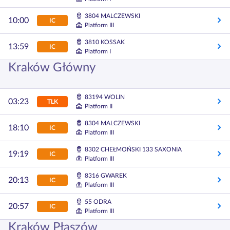
3804 MALCZEWSKI
10:00
IC
Platform III
3810 KOSSAK
13:59
IC
Platform I
Kraków Główny
83194 WOLIN
03:23
TLK
Platform II
8304 MALCZEWSKI
18:10
IC
Platform III
8302 CHEŁMOŃSKI 133 SAXONIA
19:19
IC
Platform III
8316 GWAREK
20:13
IC
Platform III
55 ODRA
20:57
IC
Platform III
Kraków Płaszów