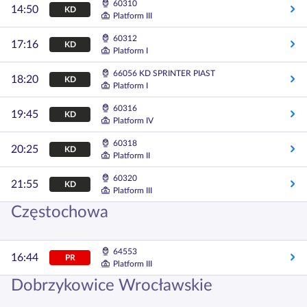
60310
14:50
KD
Platform III
60312
17:16
KD
Platform I
66056 KD SPRINTER PIAST
18:20
KD
Platform I
60316
19:45
KD
Platform IV
60318
20:25
KD
Platform II
60320
21:55
KD
Platform III
Częstochowa
64553
16:44
PR
Platform III
Dobrzykowice Wrocławskie