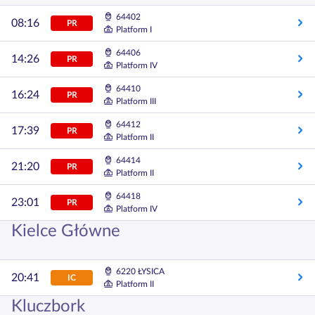
64402
08:16
PR
Platform I
64406
14:26
PR
Platform IV
64410
16:24
PR
Platform III
64412
17:39
PR
Platform II
64414
21:20
PR
Platform II
64418
23:01
PR
Platform IV
Kielce Główne
6220 ŁYSICA
20:41
IC
Platform II
Kluczbork