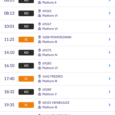
06:05
KD
Platform II
69263
08:13
KD
Platform VI
69267
10:01
KD
Platform VI
5608 POMORZANIN
11:25
IC
Platform III
69275
14:10
KD
Platform IV
69283
16:10
KD
Platform VI
1642 FREDRO
17:40
IC
Platform III
69289
18:32
KD
Platform V
60101 HEWELIUSZ
19:35
IC
Platform III