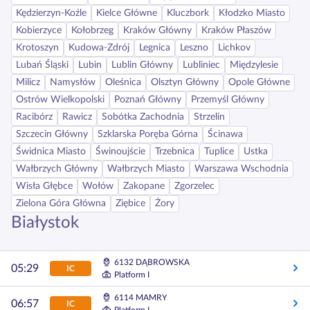
Kędzierzyn-Koźle
Kielce Główne
Kluczbork
Kłodzko Miasto
Kobierzyce
Kołobrzeg
Kraków Główny
Kraków Płaszów
Krotoszyn
Kudowa-Zdrój
Legnica
Leszno
Lichkov
Lubań Śląski
Lubin
Lublin Główny
Lubliniec
Międzylesie
Milicz
Namysłów
Oleśnica
Olsztyn Główny
Opole Główne
Ostrów Wielkopolski
Poznań Główny
Przemyśl Główny
Racibórz
Rawicz
Sobótka Zachodnia
Strzelin
Szczecin Główny
Szklarska Poręba Górna
Ścinawa
Świdnica Miasto
Świnoujście
Trzebnica
Tuplice
Ustka
Wałbrzych Główny
Wałbrzych Miasto
Warszawa Wschodnia
Wisła Głębce
Wołów
Zakopane
Zgorzelec
Zielona Góra Główna
Ziębice
Żory
Białystok
6132 DĄBROWSKA
05:29
IC
Platform I
6114 MAMRY
06:57
IC