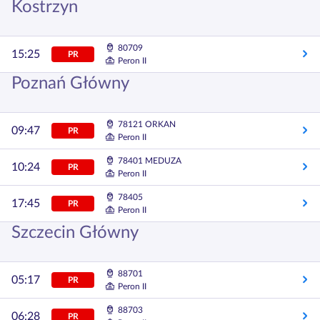
Kostrzyn
80709
15:25
PR
Peron II
Poznań Główny
78121 ORKAN
09:47
PR
Peron II
78401 MEDUZA
10:24
PR
Peron II
78405
17:45
PR
Peron II
Szczecin Główny
88701
05:17
PR
Peron II
88703
06:28
PR