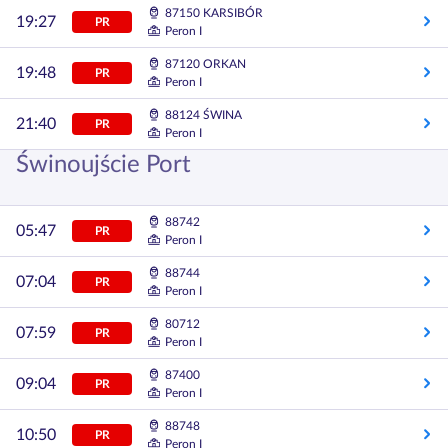
87150 KARSIBÓR
19:27
PR
Peron I
87120 ORKAN
19:48
PR
Peron I
88124 ŚWINA
21:40
PR
Peron I
Świnoujście Port
88742
05:47
PR
Peron I
88744
07:04
PR
Peron I
80712
07:59
PR
Peron I
87400
09:04
PR
Peron I
88748
10:50
PR
Peron I