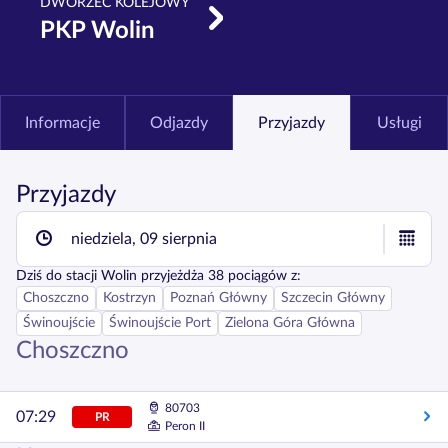
DWORZEC KOLEJOWY
PKP Wolin
Informacje
Odjazdy
Przyjazdy
Usługi
Przyjazdy
niedziela, 09 sierpnia
Dziś
do stacji
Wolin
przyjeżdża
38
pociągów z:
Choszczno
Kostrzyn
Poznań Główny
Szczecin Główny
Świnoujście
Świnoujście Port
Zielona Góra Główna
Choszczno
80703
07:29
PR
Peron II