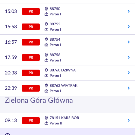
88750
15:03
PR
Peron I
88752
15:58
PR
Peron I
88754
16:57
PR
Peron I
88756
17:59
PR
Peron I
88760 DZIWNA
20:38
PR
Peron I
88762 WIATRAK
22:39
PR
Peron I
Zielona Góra Główna
78151 KARSIBÓR
09:13
PR
Peron II