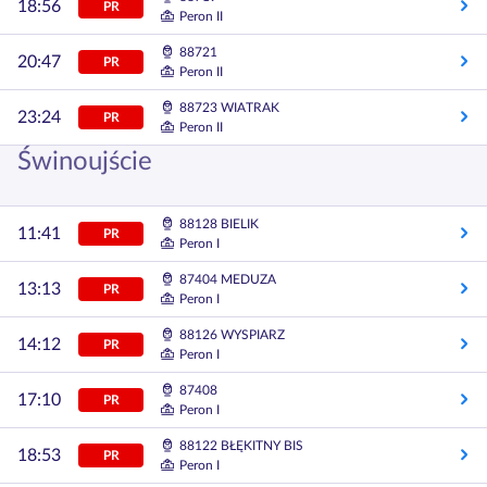
18:56
PR
Peron II
88721
20:47
PR
Peron II
88723 WIATRAK
23:24
PR
Peron II
Świnoujście
88128 BIELIK
11:41
PR
Peron I
87404 MEDUZA
13:13
PR
Peron I
88126 WYSPIARZ
14:12
PR
Peron I
87408
17:10
PR
Peron I
88122 BŁĘKITNY BIS
18:53
PR
Peron I