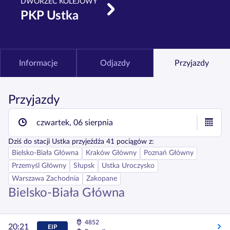
DWORZEC KOLEJOWY
PKP Ustka
Informacje
Odjazdy
Przyjazdy
Przyjazdy
czwartek, 06 sierpnia
Dziś
do stacji
Ustka
przyjeżdża
41
pociągów z:
Bielsko-Biała Główna
Kraków Główny
Poznań Główny
Przemyśl Główny
Słupsk
Ustka Uroczysko
Warszawa Zachodnia
Zakopane
Bielsko-Biała Główna
4852
20:21
EIP