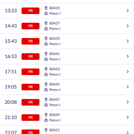
80435
13:23
PR
Peron I
80437
14:43
PR
Peron I
80439
15:43
PR
Peron I
80441
16:53
PR
Peron I
80443
17:51
PR
Peron I
80445
19:05
PR
Peron I
80447
20:08
PR
Peron I
80449
21:10
PR
Peron I
80451
22:07
PR