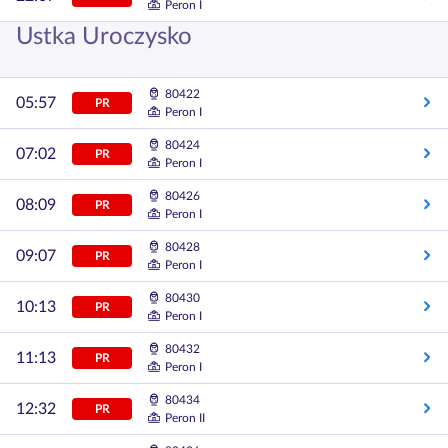
Peron I
Ustka Uroczysko
80422
05:57
PR
Peron I
80424
07:02
PR
Peron I
80426
08:09
PR
Peron I
80428
09:07
PR
Peron I
80430
10:13
PR
Peron I
80432
11:13
PR
Peron I
80434
12:32
PR
Peron II