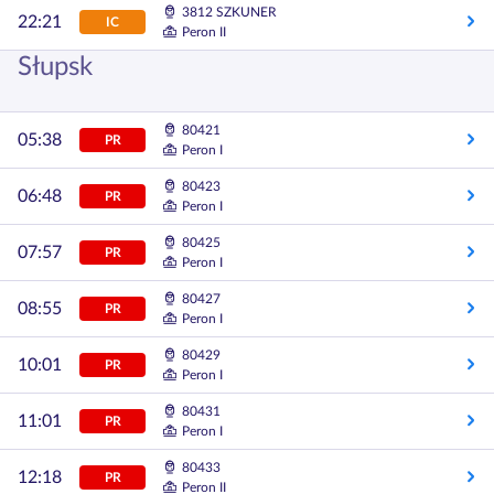
3812 SZKUNER
22:21
IC
Peron II
Słupsk
80421
05:38
PR
Peron I
80423
06:48
PR
Peron I
80425
07:57
PR
Peron I
80427
08:55
PR
Peron I
80429
10:01
PR
Peron I
80431
11:01
PR
Peron I
80433
12:18
PR
Peron II