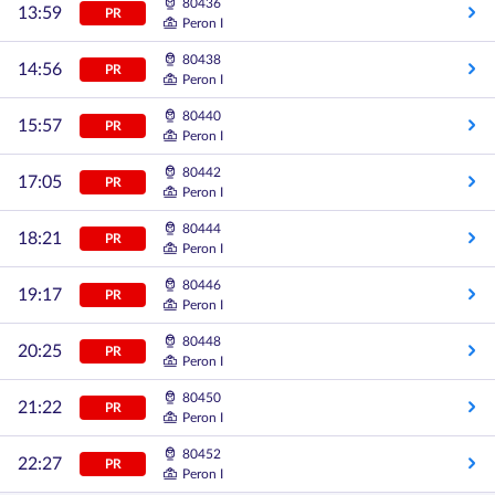
80436
13:59
PR
Peron I
80438
14:56
PR
Peron I
80440
15:57
PR
Peron I
80442
17:05
PR
Peron I
80444
18:21
PR
Peron I
80446
19:17
PR
Peron I
80448
20:25
PR
Peron I
80450
21:22
PR
Peron I
80452
22:27
PR
Peron I