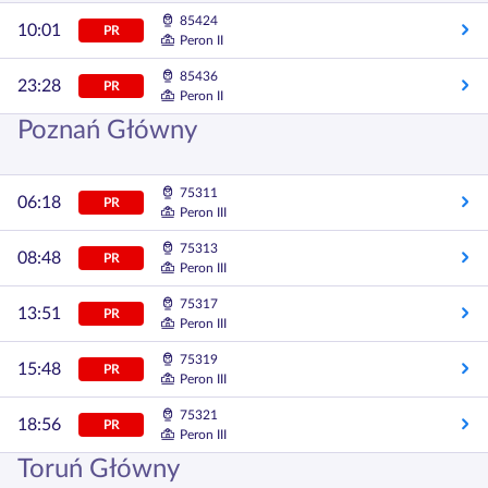
85424
10:01
PR
Peron II
85436
23:28
PR
Peron II
Poznań Główny
75311
06:18
PR
Peron III
75313
08:48
PR
Peron III
75317
13:51
PR
Peron III
75319
15:48
PR
Peron III
75321
18:56
PR
Peron III
Toruń Główny