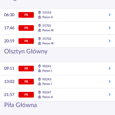
55554
06:30
PR
Peron II
55701
17:46
PR
Peron III
55703
20:19
PR
Peron III
Olsztyn Główny
90241
09:11
PR
Peron I
90243
13:02
PR
Peron I
90247
21:57
PR
Peron II
Piła Główna