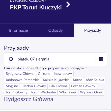
DWORZEC KOLEJOWY
PKP Toruń Kluczyki
Informacje
Odjazdy
Przyjazdy
Przyjazdy
piątek, 07 sierpnia
Dziś
do stacji
Toruń Kluczyki
przyjeżdża
75
pociągów z:
Bydgoszcz Główna
Gniezno
Inowrocław
Jabłonowo Pomorskie
Kaliska Kujawskie
Kutno
Łódź Kaliska
Mogilno
Olsztyn Główny
Piła Główna
Poznań Główny
Toruń Główny
Toruń Wschodni
Włocławek
Wyrzysk Osiek
Bydgoszcz Główna