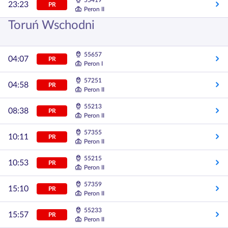
55419
23:23
PR
Peron II
Toruń Wschodni
55657
04:07
PR
Peron I
57251
04:58
PR
Peron II
55213
08:38
PR
Peron II
57355
10:11
PR
Peron II
55215
10:53
PR
Peron II
57359
15:10
PR
Peron II
55233
15:57
PR
Peron II