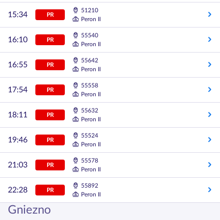
51210
15:34
PR
Peron II
55540
16:10
PR
Peron II
55642
16:55
PR
Peron II
55558
17:54
PR
Peron II
55632
18:11
PR
Peron II
55524
19:46
PR
Peron II
55578
21:03
PR
Peron II
55892
22:28
PR
Peron II
Gniezno