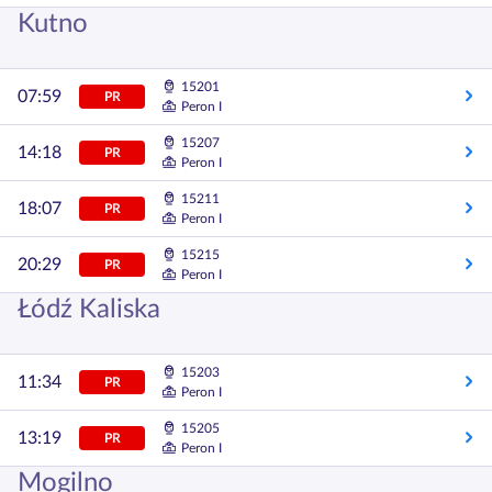
Kutno
15201
07:59
PR
Peron I
15207
14:18
PR
Peron I
15211
18:07
PR
Peron I
15215
20:29
PR
Peron I
Łódź Kaliska
15203
11:34
PR
Peron I
15205
13:19
PR
Peron I
Mogilno