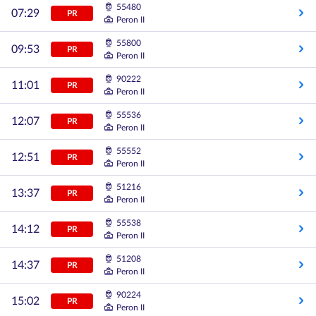
55480
07:29
PR
Peron II
55800
09:53
PR
Peron II
90222
11:01
PR
Peron II
55536
12:07
PR
Peron II
55552
12:51
PR
Peron II
51216
13:37
PR
Peron II
55538
14:12
PR
Peron II
51208
14:37
PR
Peron II
90224
15:02
PR
Peron II