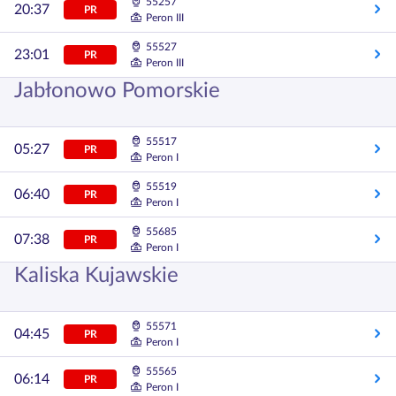
55257
20:37
PR
Peron III
55527
23:01
PR
Peron III
Jabłonowo Pomorskie
55517
05:27
PR
Peron I
55519
06:40
PR
Peron I
55685
07:38
PR
Peron I
Kaliska Kujawskie
55571
04:45
PR
Peron I
55565
06:14
PR
Peron I