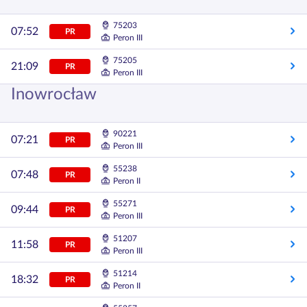
75203
07:52
PR
Peron III
75205
21:09
PR
Peron III
Inowrocław
90221
07:21
PR
Peron III
55238
07:48
PR
Peron II
55271
09:44
PR
Peron III
51207
11:58
PR
Peron III
51214
18:32
PR
Peron II