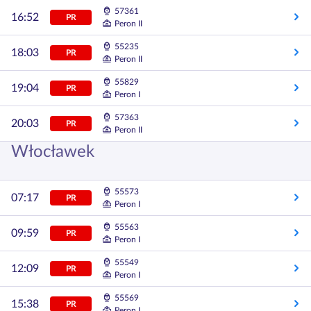
57361
16:52
PR
Peron II
55235
18:03
PR
Peron II
55829
19:04
PR
Peron I
57363
20:03
PR
Peron II
Włocławek
55573
07:17
PR
Peron I
55563
09:59
PR
Peron I
55549
12:09
PR
Peron I
55569
15:38
PR
Peron I