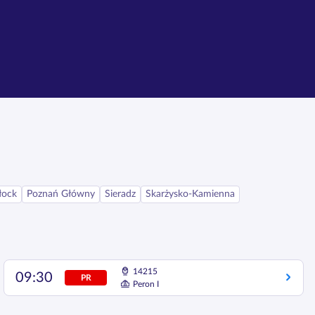
łock
Poznań Główny
Sieradz
Skarżysko-Kamienna
14215
09:30
PR
Peron I