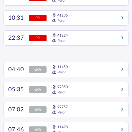
Peron II
41236
10:31
PR
Peron II
41224
22:37
PR
Peron II
11450
04:40
ŁKA
Peron I
97850
05:35
ŁKA
Peron I
97757
07:02
ŁKA
Peron I
11498
07:46
ŁKA