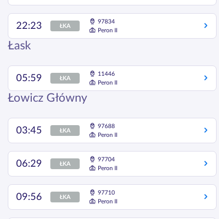
97834
22:23
ŁKA
Peron II
Łask
11446
05:59
ŁKA
Peron II
Łowicz Główny
97688
03:45
ŁKA
Peron II
97704
06:29
ŁKA
Peron II
97710
09:56
ŁKA
Peron II