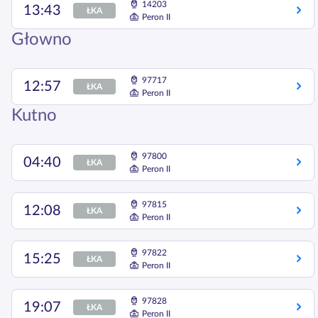
14203
13:43
ŁKA
Peron II
Głowno
97717
12:57
ŁKA
Peron II
Kutno
97800
04:40
ŁKA
Peron II
97815
12:08
ŁKA
Peron II
97822
15:25
ŁKA
Peron II
97828
19:07
ŁKA
Peron II