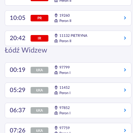
Peron II
19260
10:05
PR
Peron II
11132 PIETRYNA
20:42
IR
Peron II
Łódź Widzew
97799
00:19
ŁKA
Peron I
11452
05:29
ŁKA
Peron I
97852
06:37
ŁKA
Peron I
97759
07:26
ŁKA