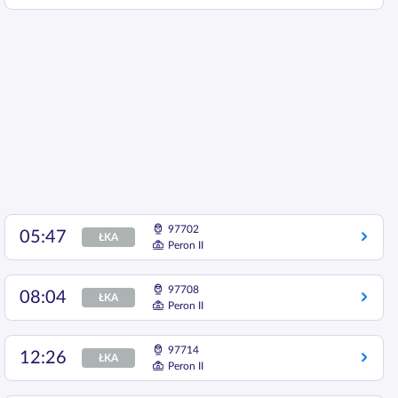
97702
05:47
ŁKA
Peron II
97708
08:04
ŁKA
Peron II
97714
12:26
ŁKA
Peron II