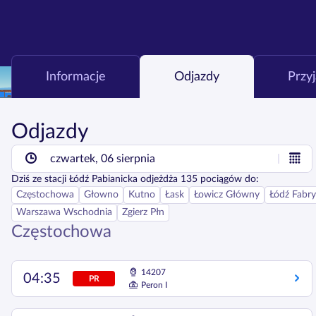
Informacje
Odjazdy
Przy
Odjazdy
czwartek, 06 sierpnia
Dziś
ze stacji
Łódź Pabianicka
odjeżdża
135
pociągów do:
Częstochowa
Głowno
Kutno
Łask
Łowicz Główny
Łódź Fabr
Warszawa Wschodnia
Zgierz Płn
Częstochowa
14207
04:35
PR
Peron I