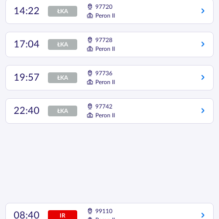
97720
14:22
ŁKA
Peron II
97728
17:04
ŁKA
Peron II
97736
19:57
ŁKA
Peron II
97742
22:40
ŁKA
Peron II
99110
08:40
IR