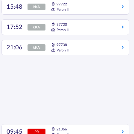
97722
15:48
ŁKA
Peron II
97730
17:52
ŁKA
Peron II
97738
21:06
ŁKA
Peron II
21366
09:45
PR