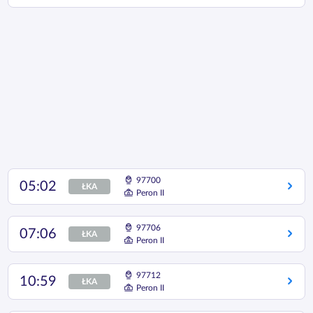
97700
05:02
ŁKA
Peron II
97706
07:06
ŁKA
Peron II
97712
10:59
ŁKA
Peron II