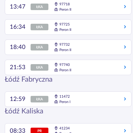
97718
13:47
ŁKA
Peron II
97725
16:34
ŁKA
Peron II
97732
18:40
ŁKA
Peron II
97740
21:53
ŁKA
Peron II
Łódź Fabryczna
11472
12:59
ŁKA
Peron I
Łódź Kaliska
41234
08:33
PR