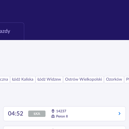
jazdy
yczna
Łódź Kaliska
Łódź Widzew
Ostrów Wielkopolski
Ozorków
P
14237
04:52
ŁKA
Peron II