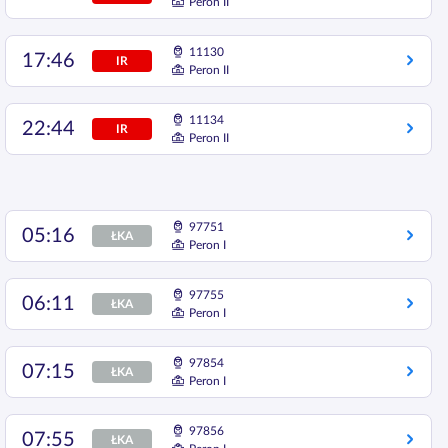
Peron II
11130
17:46
IR
Peron II
11134
22:44
IR
Peron II
97751
05:16
ŁKA
Peron I
97755
06:11
ŁKA
Peron I
97854
07:15
ŁKA
Peron I
97856
07:55
ŁKA