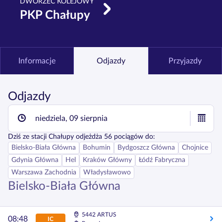
DWORZEC KOLEJOWY
PKP Chałupy
Informacje
Odjazdy
Przyjazdy
Odjazdy
niedziela, 09 sierpnia
Dziś
ze stacji
Chałupy
odjeżdża
56
pociągów do:
Bielsko-Biała Główna
Bohumin
Bydgoszcz Główna
Chojnice
Gdynia Główna
Hel
Kraków Główny
Łódź Fabryczna
Warszawa Zachodnia
Władysławowo
Bielsko-Biała Główna
5442 ARTUS
08:48
IC