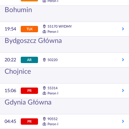
Peron I
Bohumin
55170 WYDMY
19:54
TLK
Peron I
Bydgoszcz Główna
20:22
AR
50220
Chojnice
55314
15:06
PR
Peron I
Gdynia Główna
90552
04:45
PR
Peron I