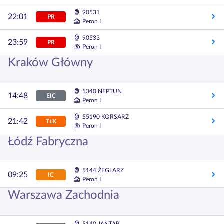
90531
22:01
PR
Peron I
90533
23:59
PR
Peron I
Kraków Główny
5340 NEPTUN
14:48
EIC
Peron I
55190 KORSARZ
21:42
TLK
Peron I
Łódź Fabryczna
5144 ŻEGLARZ
09:25
IC
Peron I
Warszawa Zachodnia