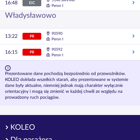
5140 JANTAR
16:48
EIC
Peron I
Władysławowo
90590
13:22
PR
Peron I
90592
16:15
PR
Peron I
Prezentowane dane pochodzą bezpośrednio od przewoźników.
KOLEO dokłada wszelkich starań, aby prezentowane w systemie
dane były aktualne, niemniej jednak mają charakter wyłącznie
orientacyjny i mogą się zmienić w każdej chwili ze względu na
prowadzony ruch pociągów.
KOLEO
Dla pasażera