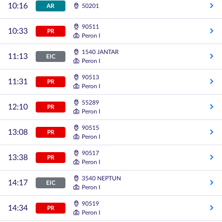
10:16
AR
50201
90511
10:33
PR
Peron I
1540 JANTAR
11:13
EIC
Peron I
90513
11:31
PR
Peron I
55289
12:10
PR
Peron I
90515
13:08
PR
Peron I
90517
13:38
PR
Peron I
3540 NEPTUN
14:17
EIC
Peron I
90519
14:34
PR
Peron I