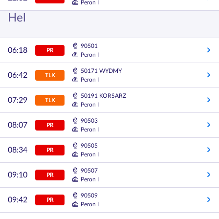
Peron I
Hel
90501
06:18
PR
Peron I
50171 WYDMY
06:42
TLK
Peron I
50191 KORSARZ
07:29
TLK
Peron I
90503
08:07
PR
Peron I
90505
08:34
PR
Peron I
90507
09:10
PR
Peron I
90509
09:42
PR
Peron I