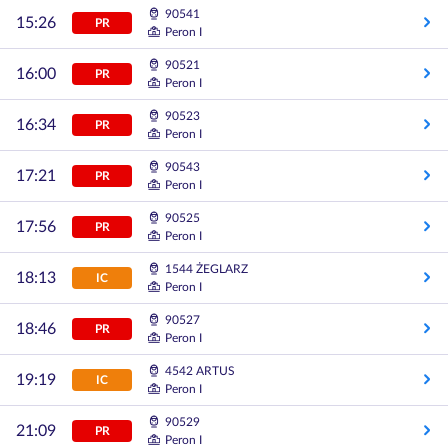
90541
15:26
PR
Peron I
90521
16:00
PR
Peron I
90523
16:34
PR
Peron I
90543
17:21
PR
Peron I
90525
17:56
PR
Peron I
1544 ŻEGLARZ
18:13
IC
Peron I
90527
18:46
PR
Peron I
4542 ARTUS
19:19
IC
Peron I
90529
21:09
PR
Peron I