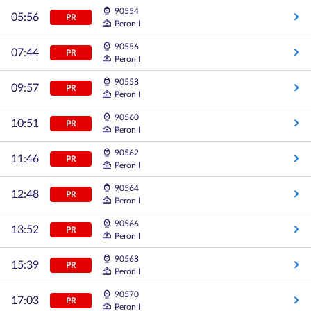
90554
05:56
PR
Peron I
90556
07:44
PR
Peron I
90558
09:57
PR
Peron I
90560
10:51
PR
Peron I
90562
11:46
PR
Peron I
90564
12:48
PR
Peron I
90566
13:52
PR
Peron I
90568
15:39
PR
Peron I
90570
17:03
PR
Peron I