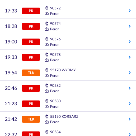
90572
17:33
PR
Peron I
90574
18:28
PR
Peron I
90576
19:00
PR
Peron I
90578
19:33
PR
Peron I
55170 WYDMY
19:54
TLK
Peron I
90582
20:46
PR
Peron I
90580
21:23
PR
Peron I
55190 KORSARZ
21:42
TLK
Peron I
90584
22:32
PR