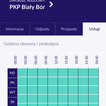
DWORZEC KOLEJOWY
PKP Biały Bór
Informacje
Odjazdy
Przyjazdy
Usługi
Godziny otwarcia i zamknięcia
00:00
3:00
6:00
9:00
12:00
15:00
18:00
21:00
24:00
0
0
0
ND
PN
WT
ŚR