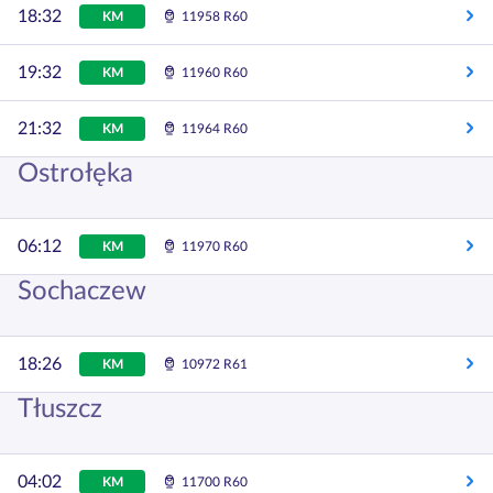
18:32
KM
11958 R60
19:32
KM
11960 R60
21:32
KM
11964 R60
Ostrołęka
06:12
KM
11970 R60
Sochaczew
18:26
KM
10972 R61
Tłuszcz
04:02
KM
11700 R60