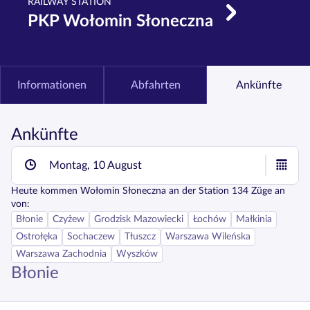
RAILWAY STATION
PKP Wołomin Słoneczna
Informationen
Abfahrten
Ankünfte
Ankünfte
Montag, 10 August
Heute
kommen
Wołomin Słoneczna
an der Station
134
Züge an
von:
Błonie
Czyżew
Grodzisk Mazowiecki
Łochów
Małkinia
Ostrołęka
Sochaczew
Tłuszcz
Warszawa Wileńska
Warszawa Zachodnia
Wyszków
Błonie