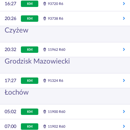
16:27
KM
93720 R6
20:26
KM
93738 R6
Czyżew
20:32
KM
11962 R60
Grodzisk Mazowiecki
17:27
KM
91324 R6
Łochów
05:02
KM
11900 R60
07:00
KM
11902 R60