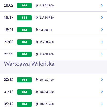
18:02
KM
11752 R60
18:17
KM
11754 R60
18:21
KM
93380 R1
20:03
KM
11758 R60
22:32
KM
11760 R60
Warszawa Wileńska
00:12
KM
10761 R60
01:12
KM
10763 R60
05:12
KM
10921 R60