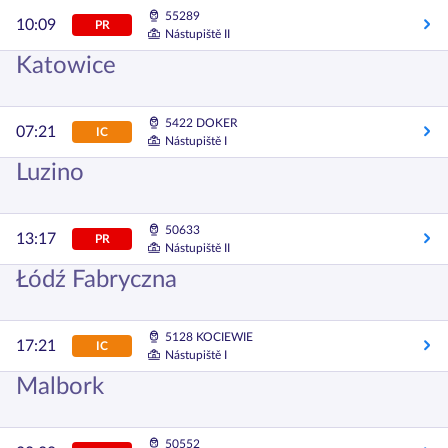
55289
10:09
PR
Nástupiště II
Katowice
5422 DOKER
07:21
IC
Nástupiště I
Luzino
50633
13:17
PR
Nástupiště II
Łódź Fabryczna
5128 KOCIEWIE
17:21
IC
Nástupiště I
Malbork
50552