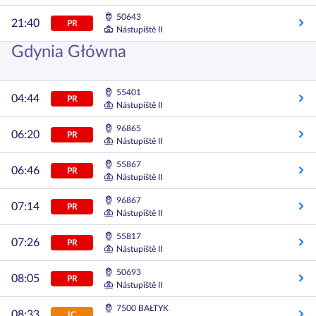
50643
21:40
PR
Nástupiště II
Gdynia Główna
55401
04:44
PR
Nástupiště II
96865
06:20
PR
Nástupiště II
55867
06:46
PR
Nástupiště II
96867
07:14
PR
Nástupiště II
55817
07:26
PR
Nástupiště II
50693
08:05
PR
Nástupiště II
7500 BAŁTYK
08:33
IC