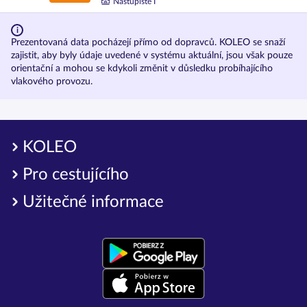
Nástupiště I
Prezentovaná data pocházejí přímo od dopravců. KOLEO se snaží
zajistit, aby byly údaje uvedené v systému aktuální, jsou však pouze
orientační a mohou se kdykoli změnit v důsledku probíhajícího
vlakového provozu.
KOLEO
Pro cestujícího
Užitečné informace