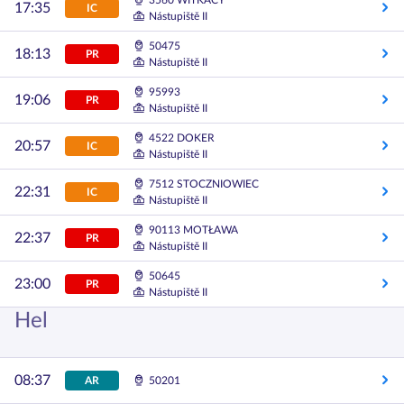
3560 WITKACY
17:35
IC
Nástupiště II
50475
18:13
PR
Nástupiště II
95993
19:06
PR
Nástupiště II
4522 DOKER
20:57
IC
Nástupiště II
7512 STOCZNIOWIEC
22:31
IC
Nástupiště II
90113 MOTŁAWA
22:37
PR
Nástupiště II
50645
23:00
PR
Nástupiště II
Hel
08:37
AR
50201