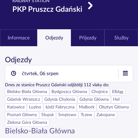
RAILWAY STATION
PKP Pruszcz Gdański
Informace
Odjezdy
Příjezdy
Služby
Odjezdy
čtvrtek, 06 srpen
Dnes
ze stanice
Pruszcz Gdański
odjíždějí
112
vlaky do:
Bielsko-Biała Główna
Bydgoszcz Główna
Chojnice
Elbląg
Gdańsk Wrzeszcz
Gdynia Chylonia
Gdynia Główna
Hel
Katowice
Luzino
Łódź Fabryczna
Malbork
Olsztyn Główny
Poznań Główny
Słupsk
Smętowo
Tczew
Zakopane
Zielona Góra Główna
Bielsko-Biała Główna