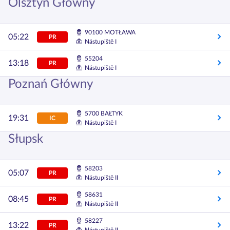
Olsztyn Główny
90100 MOTŁAWA
05:22
PR
Nástupiště I
55204
13:18
PR
Nástupiště I
Poznań Główny
5700 BAŁTYK
19:31
IC
Nástupiště I
Słupsk
58203
05:07
PR
Nástupiště II
58631
08:45
PR
Nástupiště II
58227
13:22
PR