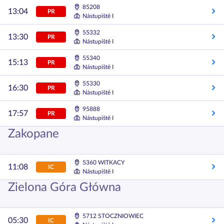
85208
13:04
PR
Nástupiště I
55332
13:30
PR
Nástupiště I
55340
15:13
PR
Nástupiště I
55330
16:30
PR
Nástupiště I
95888
17:57
PR
Nástupiště I
Zakopane
5360 WITKACY
11:08
IC
Nástupiště I
Zielona Góra Główna
5712 STOCZNIOWIEC
05:30
IC