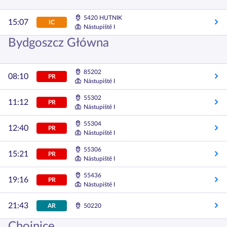
5420 HUTNIK
15:07
IC
Nástupiště I
Bydgoszcz Główna
85202
08:10
PR
Nástupiště I
55302
11:12
PR
Nástupiště I
55304
12:40
PR
Nástupiště I
55306
15:21
PR
Nástupiště I
55436
19:16
PR
Nástupiště I
21:43
AR
50220
Chojnice