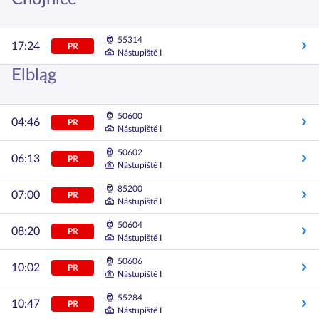
55314
17:24
PR
Nástupiště I
Elbląg
50600
04:46
PR
Nástupiště I
50602
06:13
PR
Nástupiště I
85200
07:00
PR
Nástupiště I
50604
08:20
PR
Nástupiště I
50606
10:02
PR
Nástupiště I
55284
10:47
PR
Nástupiště I