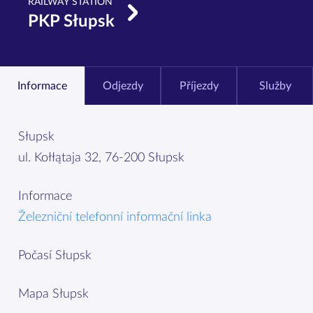
RAILWAY STATION
PKP Słupsk
Informace
Odjezdy
Příjezdy
Služby
Słupsk
ul. Kołłątaja 32, 76-200 Słupsk
Informace
Železniční telefonní informační linka
Počasí Słupsk
Mapa Słupsk