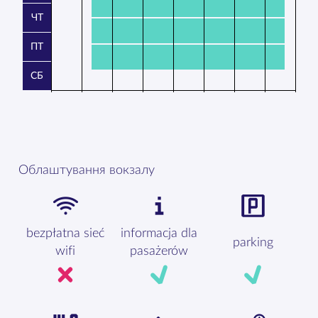
ЧТ
ПТ
СБ
Облаштування вокзалу
bezpłatna sieć
informacja dla
parking
wifi
pasażerów