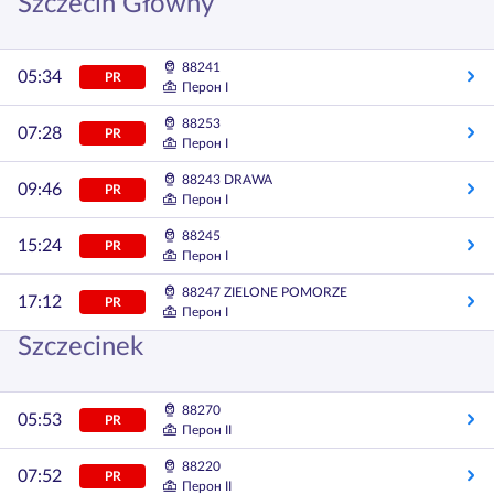
Szczecin Główny
88241
05:34
PR
Перон I
88253
07:28
PR
Перон I
88243 DRAWA
09:46
PR
Перон I
88245
15:24
PR
Перон I
88247 ZIELONE POMORZE
17:12
PR
Перон I
Szczecinek
88270
05:53
PR
Перон II
88220
07:52
PR
Перон II