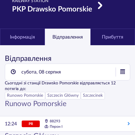
RAILWAY STATION
PKP Drawsko Pomorskie
Інформація
Відправлення
Прибуття
Відправлення
субота, 08 серпня
Сьогодні
зі станції
Drawsko Pomorskie
відправляється
12
потягів до:
Runowo Pomorskie
Szczecin Główny
Szczecinek
Runowo Pomorskie
88293
12:24
PR
Перон I