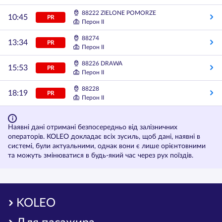
88222 ZIELONE POMORZE
10:45
PR
Перон II
88274
13:34
PR
Перон II
88226 DRAWA
15:53
PR
Перон II
88228
18:19
PR
Перон II
Наявні дані отримані безпосередньо від залізничних
операторів. KOLEO докладає всіх зусиль, щоб дані, наявні в
системі, були актуальними, однак вони є лише орієнтовними
та можуть змінюватися в будь-який час через рух поїздів.
KOLEO