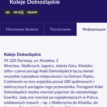
Koleje Dolnośląskie
KD
KD R
KDA
Месячные билеты
Расписание
Информация
Koleje Dolnośląskie
59-220 Легница, ул. Колеёва, 2
Wrocław, Wałbrzych, Legnica, Jelenia Góra, Kłodzko:
zółto–czarne pociągi Kolei Dolnośląskich łączą niemal
wszystkie największe miejscowości na Dolnym Śląsku.
Codziennie na tory wyjeżdża ponad 200 spalinowych i
elektrycznych pociągów tego przewoźnika. Pociągami Kolei
Dolnośląskich można również pojechać do niemieckiego
Goerlitz. Jadą one również po najpiękniejszych w Polsce,
widokowych trasach – np. z Wałbrzycha do Kłodzka, do