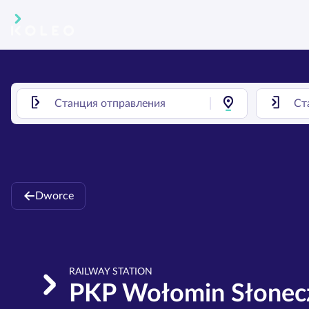
Dworce
RAILWAY STATION
PKP Wołomin Słonec