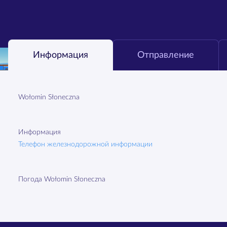
Информация
Отправление
Wołomin Słoneczna
Информация
Телефон железнодорожной информации
Погода Wołomin Słoneczna