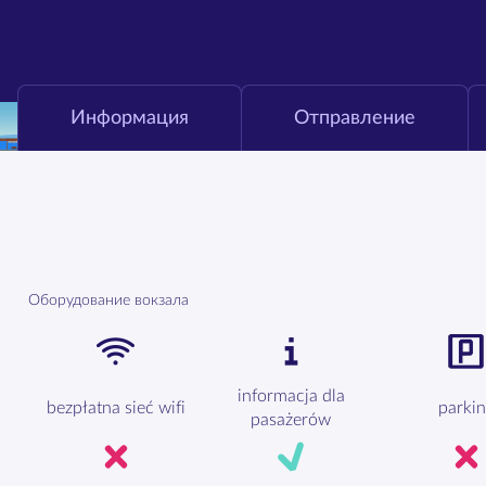
Информация
Отправление
Оборудование вокзала
informacja dla
bezpłatna sieć wifi
parki
pasażerów