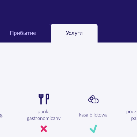
Прибытие
Услуги
punkt
pocz
ng
kasa biletowa
gastronomiczny
pa