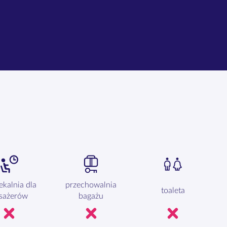
ekalnia dla
przechowalnia
toaleta
sażerów
bagażu