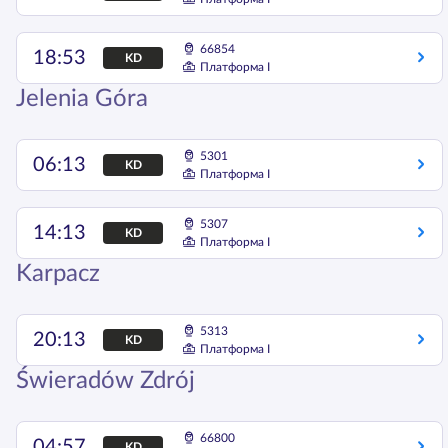
66854
18:53
KD
Платформа I
Jelenia Góra
5301
06:13
KD
Платформа I
5307
14:13
KD
Платформа I
Karpacz
5313
20:13
KD
Платформа I
Świeradów Zdrój
66800
04:57
KD