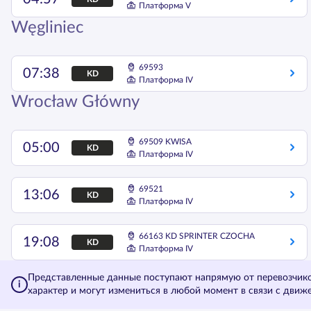
Платформа V
Węgliniec
69593
07:38
KD
Платформа IV
Wrocław Główny
69509 KWISA
05:00
KD
Платформа IV
69521
13:06
KD
Платформа IV
66163 KD SPRINTER CZOCHA
19:08
KD
Платформа IV
Представленные данные поступают напрямую от перевозчиков
характер и могут измениться в любой момент в связи с движ