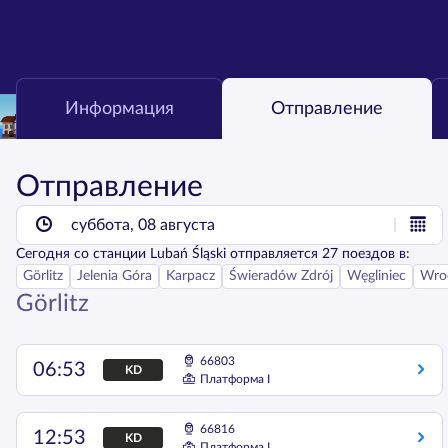
Информация
Отправление
Отправление
суббота, 08 августа
Сегодня
со станции
Lubań Śląski
отправляется
27
поездов в:
Görlitz
Jelenia Góra
Karpacz
Świeradów Zdrój
Węgliniec
Wro
Görlitz
66803
06:53
KD
Платформа I
66816
12:53
KD
Платформа I