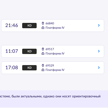
66840
21:46
KD
Платформа IV
69517
11:07
KD
Платформа IV
69529
17:08
KD
Платформа IV
истеме, были актуальными, однако они носят ориентировочный