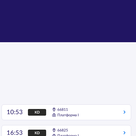
66811
10:53
KD
Платформа I
66825
16:53
KD
Платформа I