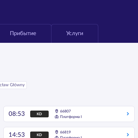
Прибытие
Услуги
cław Główny
66807
08:53
KD
Платформа I
66819
14:53
KD
Платформа I