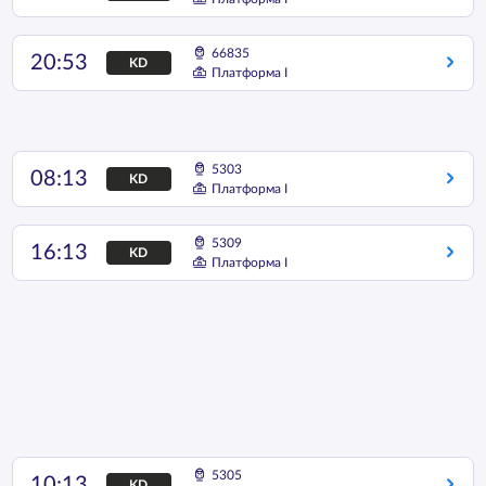
66835
20:53
KD
Платформа I
5303
08:13
KD
Платформа I
5309
16:13
KD
Платформа I
5305
10:13
KD