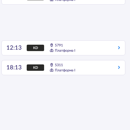
5791
12:13
KD
Платформа I
5311
18:13
KD
Платформа I