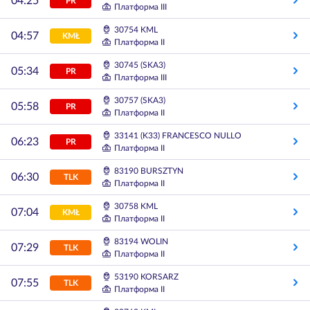
04:25
PR
Платформа III
30754 KML
04:57
KMŁ
Платформа II
30745 (SKA3)
05:34
PR
Платформа III
30757 (SKA3)
05:58
PR
Платформа II
33141 (K33) FRANCESCO NULLO
06:23
PR
Платформа II
83190 BURSZTYN
06:30
TLK
Платформа II
30758 KML
07:04
KMŁ
Платформа II
83194 WOLIN
07:29
TLK
Платформа II
53190 KORSARZ
07:55
TLK
Платформа II