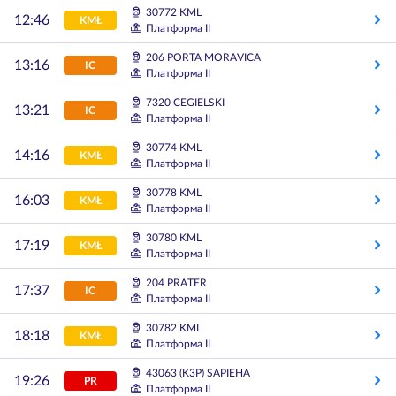
30772 KML
12:46
KMŁ
Платформа II
206 PORTA MORAVICA
13:16
IC
Платформа II
7320 CEGIELSKI
13:21
IC
Платформа II
30774 KML
14:16
KMŁ
Платформа II
30778 KML
16:03
KMŁ
Платформа II
30780 KML
17:19
KMŁ
Платформа II
204 PRATER
17:37
IC
Платформа II
30782 KML
18:18
KMŁ
Платформа II
43063 (K3P) SAPIEHA
19:26
PR
Платформа II