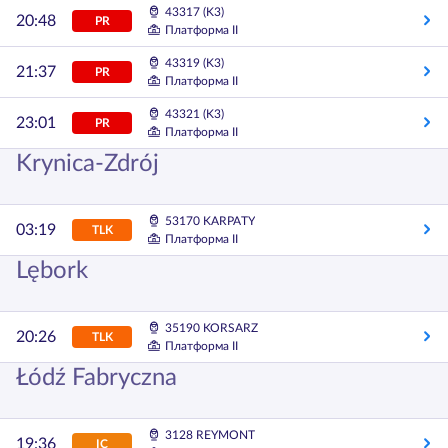
43317 (K3)
20:48
PR
Платформа II
43319 (K3)
21:37
PR
Платформа II
43321 (K3)
23:01
PR
Платформа II
Krynica-Zdrój
53170 KARPATY
03:19
TLK
Платформа II
Lębork
35190 KORSARZ
20:26
TLK
Платформа II
Łódź Fabryczna
3128 REYMONT
19:36
IC