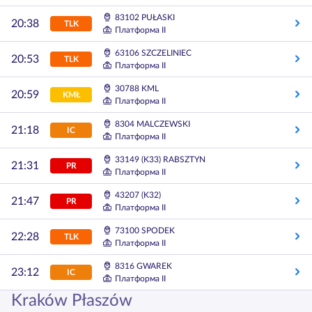
83102 PUŁASKI
20:38
TLK
Платформа II
63106 SZCZELINIEC
20:53
TLK
Платформа II
30788 KML
20:59
KMŁ
Платформа II
8304 MALCZEWSKI
21:18
IC
Платформа II
33149 (K33) RABSZTYN
21:31
PR
Платформа II
43207 (K32)
21:47
PR
Платформа II
73100 SPODEK
22:28
TLK
Платформа II
8316 GWAREK
23:12
IC
Платформа II
Kraków Płaszów