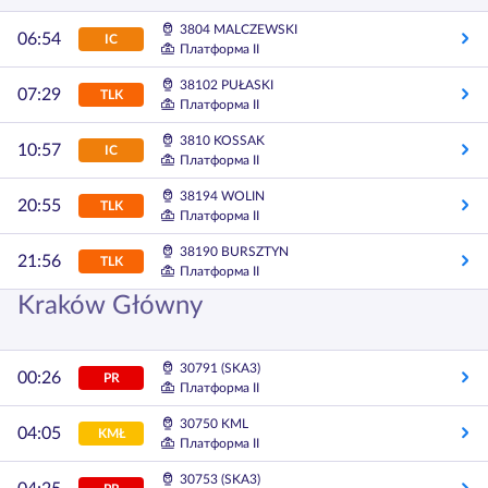
3804 MALCZEWSKI
06:54
IC
Платформа II
38102 PUŁASKI
07:29
TLK
Платформа II
3810 KOSSAK
10:57
IC
Платформа II
38194 WOLIN
20:55
TLK
Платформа II
38190 BURSZTYN
21:56
TLK
Платформа II
Kraków Główny
30791 (SKA3)
00:26
PR
Платформа II
30750 KML
04:05
KMŁ
Платформа II
30753 (SKA3)