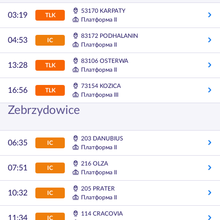
53170 KARPATY
03:19
TLK
Платформа II
83172 PODHALANIN
04:53
IC
Платформа II
83106 OSTERWA
13:28
TLK
Платформа II
73154 KOZICA
16:56
TLK
Платформа III
Zebrzydowice
203 DANUBIUS
06:35
IC
Платформа II
216 OLZA
07:51
IC
Платформа II
205 PRATER
10:32
IC
Платформа II
114 CRACOVIA
11:34
IC