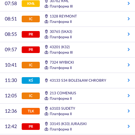
30762 KML
07:58
KMŁ
Платформа III
1328 REYMONT
08:51
IC
Платформа II
30765 (SKA3)
08:55
PR
Платформа II
43201 (K32)
09:57
PR
Платформа III
7324 WYBICKI
10:41
IC
Платформа II
11:30
KŚ
43133 S34 BOLESŁAW CHROBRY
213 COMENIUS
12:05
IC
Платформа II
63103 SUDETY
12:36
TLK
Платформа II
33145 (K33) JURAJSKI
12:42
PR
Платформа II