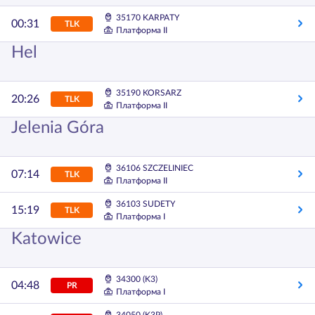
35170 KARPATY
00:31
TLK
Платформа II
Hel
35190 KORSARZ
20:26
TLK
Платформа II
Jelenia Góra
36106 SZCZELINIEC
07:14
TLK
Платформа II
36103 SUDETY
15:19
TLK
Платформа I
Katowice
34300 (K3)
04:48
PR
Платформа I