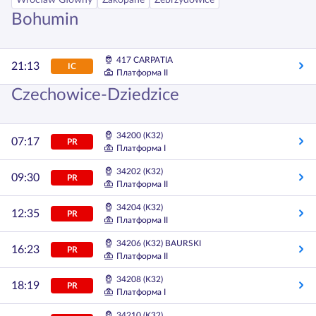
Wrocław Główny
Zakopane
Zebrzydowice
Bohumin
417 CARPATIA
21:13
IC
Платформа II
Czechowice-Dziedzice
34200 (K32)
07:17
PR
Платформа I
34202 (K32)
09:30
PR
Платформа II
34204 (K32)
12:35
PR
Платформа II
34206 (K32) BAURSKI
16:23
PR
Платформа II
34208 (K32)
18:19
PR
Платформа I
34210 (K32)