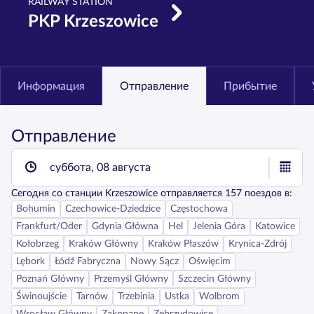
RAILWAY STATION
PKP Krzeszowice
Информация
Отправление
Прибытие
Отправление
суббота, 08 августа
Сегодня
со станции
Krzeszowice
отправляется
157
поездов в:
Bohumin
Czechowice-Dziedzice
Częstochowa
Frankfurt/Oder
Gdynia Główna
Hel
Jelenia Góra
Katowice
Kołobrzeg
Kraków Główny
Kraków Płaszów
Krynica-Zdrój
Lębork
Łódź Fabryczna
Nowy Sącz
Oświęcim
Poznań Główny
Przemyśl Główny
Szczecin Główny
Świnoujście
Tarnów
Trzebinia
Ustka
Wolbrom