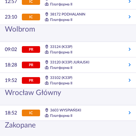
12:57
IC
Платформа II
38172 PODHALANIN
23:10
IC
Платформа II
Wolbrom
33124 (K33P)
09:02
PR
Платформа II
33120 (K33P) JURAJSKI
18:28
PR
Платформа II
33102 (K33P)
19:52
PR
Платформа II
Wrocław Główny
3603 WYSPIAŃSKI
18:52
IC
Платформа II
Zakopane