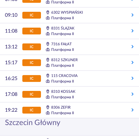
Платформа II
6302 WYSPIAŃSKI
09:10
IC
Платформа II
8331 ŚLĄZAK
11:08
IC
Платформа II
7316 FAŁAT
13:12
IC
Платформа II
8312 SZKUNER
15:17
IC
Платформа II
115 CRACOVIA
16:25
IC
Платформа II
8310 KOSSAK
17:08
IC
Платформа II
8306 ZEFIR
19:22
IC
Платформа II
Szczecin Główny