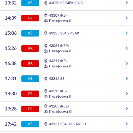
13:32
KŚ
43058 S3 GIBKI CUG
43309 (K3)
14:39
PR
Платформа II
15:06
KŚ
43135 S34 SPISAK
43061 (K3P)
15:26
PR
Платформа II
43311 (K3)
16:38
PR
Платформа II
17:31
KŚ
43312 S3
43315 (K3)
18:30
PR
Платформа II
43205 (K32)
19:28
PR
Платформа III
19:42
KŚ
43137 S34 BIEGAŃSKI