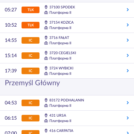
37100 SPODEK
05:27
TLK
Платформа II
37154 KOZICA
10:52
TLK
Платформа II
3716 FAŁAT
14:55
IC
Платформа II
3720 CEGIELSKI
15:14
IC
Платформа II
3724 WYBICKI
17:39
IC
Платформа II
Przemyśl Główny
83172 PODHALANIN
04:53
IC
Платформа II
431 URSA
06:15
IC
Платформа II
416 CARPATIA
07:00
IC