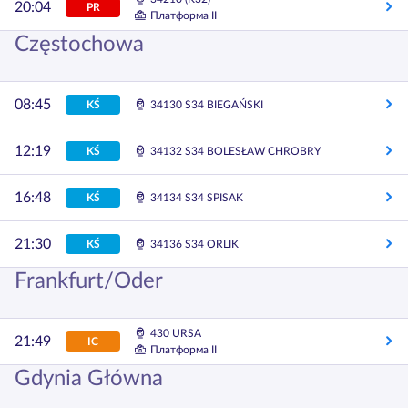
20:04
PR
Платформа II
Częstochowa
08:45
KŚ
34130 S34 BIEGAŃSKI
12:19
KŚ
34132 S34 BOLESŁAW CHROBRY
16:48
KŚ
34134 S34 SPISAK
21:30
KŚ
34136 S34 ORLIK
Frankfurt/Oder
430 URSA
21:49
IC
Платформа II
Gdynia Główna