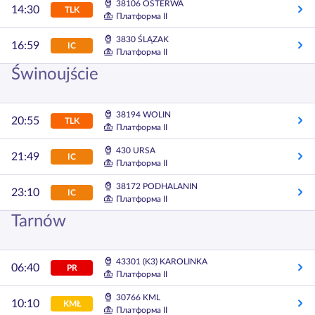
38106 OSTERWA
14:30
TLK
Платформа II
3830 ŚLĄZAK
16:59
IC
Платформа II
Świnoujście
38194 WOLIN
20:55
TLK
Платформа II
430 URSA
21:49
IC
Платформа II
38172 PODHALANIN
23:10
IC
Платформа II
Tarnów
43301 (K3) KAROLINKA
06:40
PR
Платформа II
30766 KML
10:10
KMŁ
Платформа II