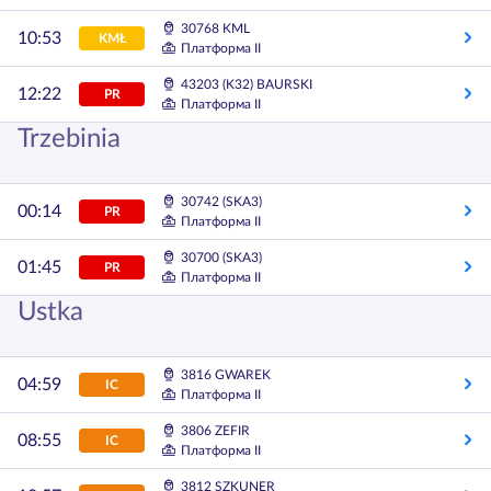
30768 KML
10:53
KMŁ
Платформа II
43203 (K32) BAURSKI
12:22
PR
Платформа II
Trzebinia
30742 (SKA3)
00:14
PR
Платформа II
30700 (SKA3)
01:45
PR
Платформа II
Ustka
3816 GWAREK
04:59
IC
Платформа II
3806 ZEFIR
08:55
IC
Платформа II
3812 SZKUNER