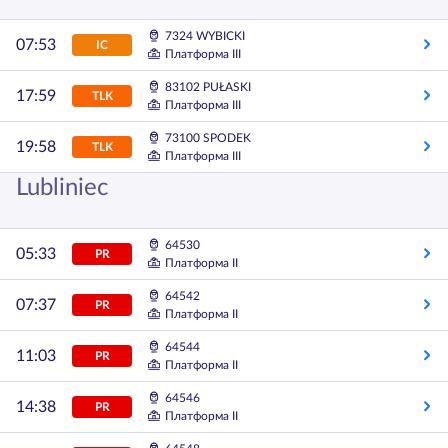
7324 WYBICKI
07:53
IC
Платформа III
83102 PUŁASKI
17:59
TLK
Платформа III
73100 SPODEK
19:58
TLK
Платформа III
Lubliniec
64530
05:33
PR
Платформа II
64542
07:37
PR
Платформа II
64544
11:03
PR
Платформа II
64546
14:38
PR
Платформа II