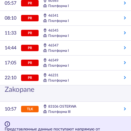
60565
05:57
PR
Платформа I
46541
08:10
PR
Платформа I
46545
11:33
PR
Платформа I
46547
14:44
PR
Платформа I
46549
17:05
PR
Платформа I
46231
22:10
PR
Платформа I
Zakopane
83106 OSTERWA
10:57
TLK
Платформа III
Представленные данные поступают напрямую от