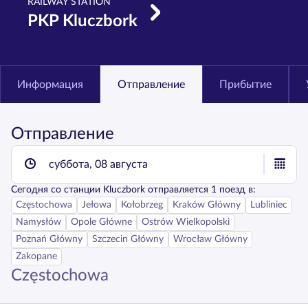
RAILWAY STATION
PKP Kluczbork
Информация
Отправление
Прибытие
Отправление
суббота, 08 августа
Сегодня
со станции
Kluczbork
отправляется
1
поезд в:
Częstochowa
Jełowa
Kołobrzeg
Kraków Główny
Lubliniec
Namysłów
Opole Główne
Ostrów Wielkopolski
Poznań Główny
Szczecin Główny
Wrocław Główny
Zakopane
Częstochowa