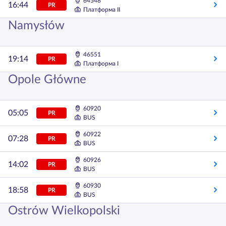
64548
16:44
PR
Платформа II
Namysłów
46551
19:14
PR
Платформа I
Opole Główne
60920
05:05
PR
BUS
60922
07:28
PR
BUS
60926
14:02
PR
BUS
60930
18:58
PR
BUS
Ostrów Wielkopolski