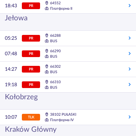
64552
18:43
PR
Платформа II
Jełowa
66288
05:25
PR
BUS
66290
07:48
PR
BUS
66302
14:27
PR
BUS
66310
19:18
PR
BUS
Kołobrzeg
38102 PUŁASKI
10:07
TLK
Платформа IV
Kraków Główny