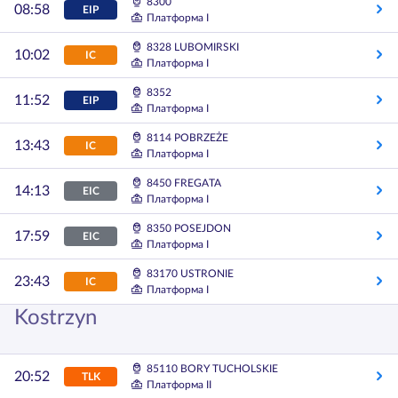
8300
08:58
EIP
Платформа I
8328 LUBOMIRSKI
10:02
IC
Платформа I
8352
11:52
EIP
Платформа I
8114 POBRZEŻE
13:43
IC
Платформа I
8450 FREGATA
14:13
EIC
Платформа I
8350 POSEJDON
17:59
EIC
Платформа I
83170 USTRONIE
23:43
IC
Платформа I
Kostrzyn
85110 BORY TUCHOLSKIE
20:52
TLK
Платформа II