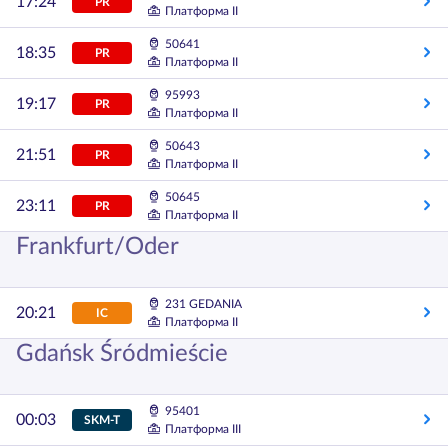
17:24
PR
Платформа II
50641
18:35
PR
Платформа II
95993
19:17
PR
Платформа II
50643
21:51
PR
Платформа II
50645
23:11
PR
Платформа II
Frankfurt/Oder
231 GEDANIA
20:21
IC
Платформа II
Gdańsk Śródmieście
95401
00:03
SKM-T
Платформа III