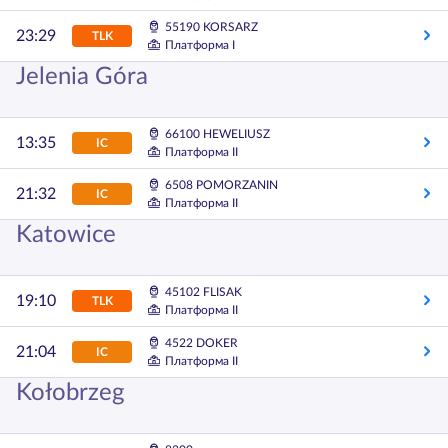
55190 KORSARZ
23:29
TLK
Платформа I
Jelenia Góra
66100 HEWELIUSZ
13:35
IC
Платформа II
6508 POMORZANIN
21:32
IC
Платформа II
Katowice
45102 FLISAK
19:10
TLK
Платформа II
4522 DOKER
21:04
IC
Платформа II
Kołobrzeg