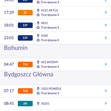
14:01
Платформа II
4542 ARTUS
17:29
IC
Платформа II
4852
18:01
EIP
Платформа II
4500
23:01
EIP
Платформа II
Bohumin
403 WYDMY
04:47
TLK
Платформа II
Bydgoszcz Główna
5503 POWIŚLE
07:17
TLK
Платформа II
08:45
AR
50201