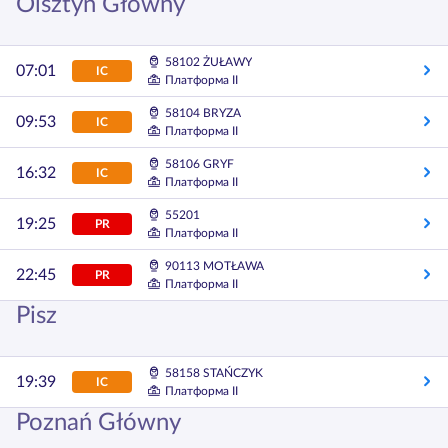
Olsztyn Główny
58102 ŻUŁAWY
07:01
IC
Платформа II
58104 BRYZA
09:53
IC
Платформа II
58106 GRYF
16:32
IC
Платформа II
55201
19:25
PR
Платформа II
90113 MOTŁAWA
22:45
PR
Платформа II
Pisz
58158 STAŃCZYK
19:39
IC
Платформа II
Poznań Główny