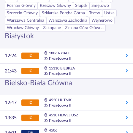
Poznań Główny
Rzeszów Główny
Słupsk
Smętowo
Szczecin Główny
Szklarska Poręba Górna
Tczew
Ustka
Warszawa Centralna
Warszawa Zachodnia
Wejherowo
Wrocław Główny
Zakopane
Zielona Góra Główna
Białystok
1806 RYBAK
12:24
IC
Платформа II
15110 BIEBRZA
21:43
IC
Платформа II
Bielsko-Biała Główna
4520 HUTNIK
12:47
IC
Платформа II
4510 HEWELIUSZ
13:35
IC
Платформа II
4506
EIP