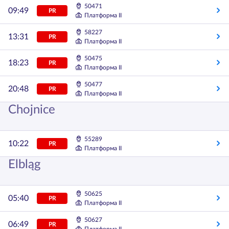
50471
09:49
PR
Платформа II
58227
13:31
PR
Платформа II
50475
18:23
PR
Платформа II
50477
20:48
PR
Платформа II
Chojnice
55289
10:22
PR
Платформа II
Elbląg
50625
05:40
PR
Платформа II
50627
06:49
PR