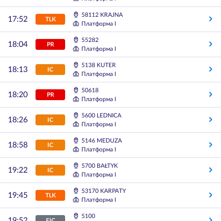
58112 KRAJNA
17:52
TLK
Платформа I
55282
18:04
PR
Платформа I
5138 KUTER
18:13
IC
Платформа I
50618
18:20
PR
Платформа I
5600 LEDNICA
18:26
IC
Платформа I
5146 MEDUZA
18:58
IC
Платформа I
5700 BAŁTYK
19:22
IC
Платформа I
53170 KARPATY
19:45
TLK
Платформа I
5100
19:52
EIC