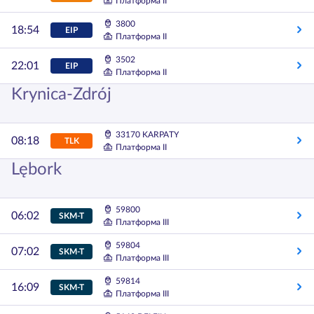
Платформа II
3800
18:54
EIP
Платформа II
3502
22:01
EIP
Платформа II
Krynica-Zdrój
33170 KARPATY
08:18
TLK
Платформа II
Lębork
59800
06:02
SKM-T
Платформа III
59804
07:02
SKM-T
Платформа III
59814
16:09
SKM-T
Платформа III