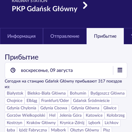
RAILWAY STATION
PKP Gdańsk Główny
Информация
Отправление
Прибытие
Прибытие
воскресенье, 09 августа
Сегодня
на станцию
Gdańsk Główny
прибывают
317
поездов
из:
Białystok
Bielsko-Biała Główna
Bohumin
Bydgoszcz Główna
Chojnice
Elbląg
Frankfurt/Oder
Gdańsk Śródmieście
Gdynia Chylonia
Gdynia Cisowa
Gdynia Główna
Gliwice
Gorzów Wielkopolski
Hel
Jelenia Góra
Katowice
Kołobrzeg
Kostrzyn
Kraków Główny
Krynica-Zdrój
Lębork
Lichkov
Łeba
Łódź Fabryczna
Malbork
Olsztyn Główny
Pisz