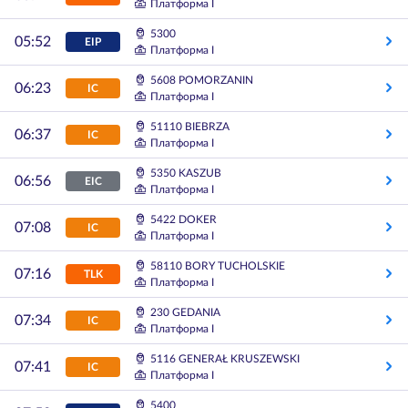
Платформа I
5300
05:52
EIP
Платформа I
5608 POMORZANIN
06:23
IC
Платформа I
51110 BIEBRZA
06:37
IC
Платформа I
5350 KASZUB
06:56
EIC
Платформа I
5422 DOKER
07:08
IC
Платформа I
58110 BORY TUCHOLSKIE
07:16
TLK
Платформа I
230 GEDANIA
07:34
IC
Платформа I
5116 GENERAŁ KRUSZEWSKI
07:41
IC
Платформа I
5400