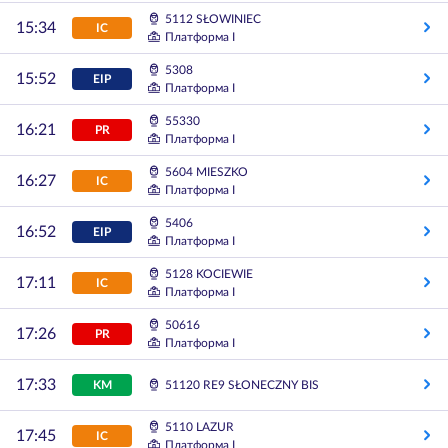
5112 SŁOWINIEC
15:34
IC
Платформа I
5308
15:52
EIP
Платформа I
55330
16:21
PR
Платформа I
5604 MIESZKO
16:27
IC
Платформа I
5406
16:52
EIP
Платформа I
5128 KOCIEWIE
17:11
IC
Платформа I
50616
17:26
PR
Платформа I
17:33
KM
51120 RE9 SŁONECZNY BIS
5110 LAZUR
17:45
IC
Платформа I