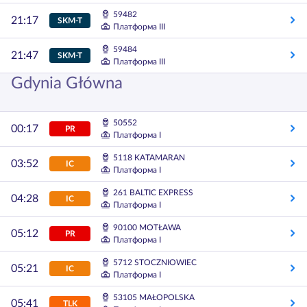
59482
21:17
SKM-T
Платформа III
59484
21:47
SKM-T
Платформа III
Gdynia Główna
50552
00:17
PR
Платформа I
5118 KATAMARAN
03:52
IC
Платформа I
261 BALTIC EXPRESS
04:28
IC
Платформа I
90100 MOTŁAWA
05:12
PR
Платформа I
5712 STOCZNIOWIEC
05:21
IC
Платформа I
53105 MAŁOPOLSKA
05:41
TLK