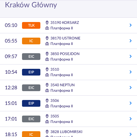
Kraków Główny
35190 KORSARZ
05:10
TLK
Платформа II
38170 USTRONIE
05:55
IC
Платформа II
3850 POSEJDON
09:57
EIC
Платформа II
3510
10:54
EIP
Платформа II
3540 NEPTUN
12:28
EIC
Платформа II
3506
15:01
EIP
Платформа II
3505
17:01
EIC
Платформа II
3828 LUBOMIRSKI
18:15
IC