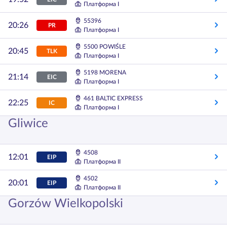
Платформа I
55396
20:26
PR
Платформа I
5500 POWIŚLE
20:45
TLK
Платформа I
5198 MORENA
21:14
EIC
Платформа I
461 BALTIC EXPRESS
22:25
IC
Платформа I
Gliwice
4508
12:01
EIP
Платформа II
4502
20:01
EIP
Платформа II
Gorzów Wielkopolski