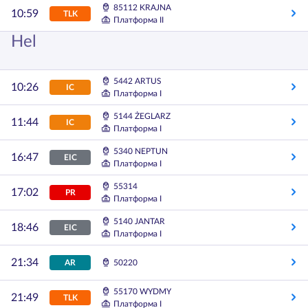
85112 KRAJNA
10:59
TLK
Платформа II
Hel
5442 ARTUS
10:26
IC
Платформа I
5144 ŻEGLARZ
11:44
IC
Платформа I
5340 NEPTUN
16:47
EIC
Платформа I
55314
17:02
PR
Платформа I
5140 JANTAR
18:46
EIC
Платформа I
21:34
AR
50220
55170 WYDMY
21:49
TLK
Платформа I