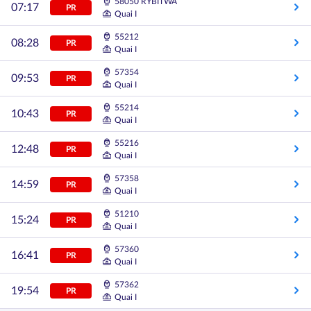
58050 RYBITWA
07:17
PR
Quai I
55212
08:28
PR
Quai I
57354
09:53
PR
Quai I
55214
10:43
PR
Quai I
55216
12:48
PR
Quai I
57358
14:59
PR
Quai I
51210
15:24
PR
Quai I
57360
16:41
PR
Quai I
57362
19:54
PR
Quai I