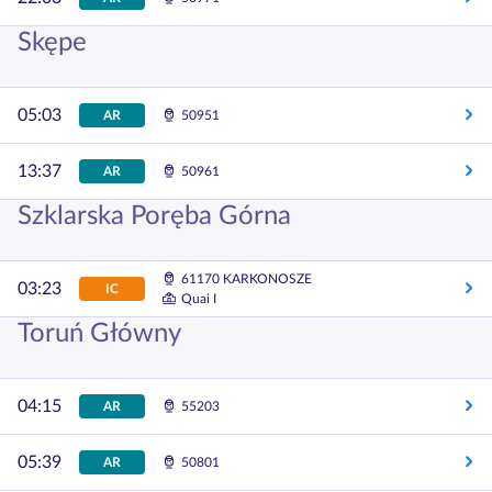
Skępe
05:03
AR
50951
13:37
AR
50961
Szklarska Poręba Górna
61170 KARKONOSZE
03:23
IC
Quai I
Toruń Główny
04:15
AR
55203
05:39
AR
50801