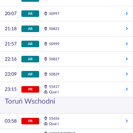
20:07
AR
50997
21:18
AR
50825
21:57
AR
50999
22:16
AR
50827
23:09
AR
50829
55417
23:15
PR
Quai I
Toruń Wschodni
55656
03:58
PR
Quai I