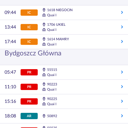
1618 NIEGOCIN
09:44
IC
Quai I
1706 UKIEL
13:44
IC
Quai I
1614 MAMRY
17:44
IC
Quai I
Bydgoszcz Główna
55515
05:47
PR
Quai I
90223
11:10
PR
Quai I
90225
15:16
PR
Quai I
18:08
AR
50892