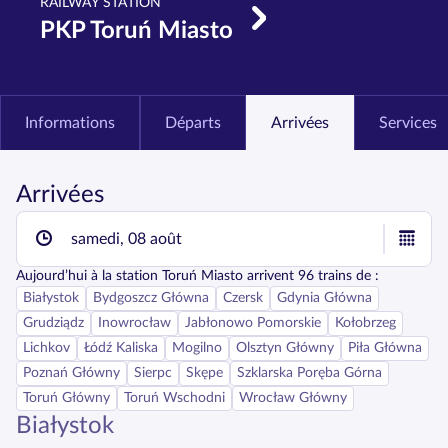
RAILWAY STATION
PKP Toruń Miasto
Informations
Départs
Arrivées
Services
Arrivées
samedi, 08 août
Aujourd’hui
à la station
Toruń Miasto
arrivent
96
trains de :
Białystok
Bydgoszcz Główna
Czersk
Gdynia Główna
Grudziądz
Inowrocław
Jabłonowo Pomorskie
Kołobrzeg
Lichkov
Łódź Kaliska
Mogilno
Olsztyn Główny
Piła Główna
Poznań Główny
Sierpc
Skępe
Szklarska Poręba Górna
Toruń Główny
Toruń Wschodni
Wrocław Główny
Białystok