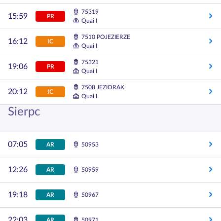
75319
15:59
PR
Quai I
7510 POJEZIERZE
16:12
IC
Quai I
75321
19:06
PR
Quai I
7508 JEZIORAK
20:12
IC
Quai I
Sierpc
07:05
AR
50953
12:26
AR
50959
19:18
AR
50967
22:03
AR
50971