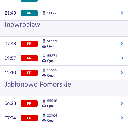
21:43
AR
50866
Inowrocław
90221
07:48
PR
Quai I
55271
09:57
PR
Quai I
55233
12:10
PR
Quai I
Jabłonowo Pomorskie
55518
06:28
PR
Quai I
55764
07:24
PR
Quai I