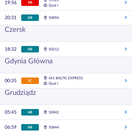
55525
19:56
PR
Quai I
20:31
AR
50896
Czersk
18:32
AR
50212
Gdynia Główna
461 BALTIC EXPRESS
00:35
IC
Quai I
Grudziądz
05:45
AR
50842
06:59
AR
50844