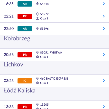
16:35
AR
55648
55272
22:21
PR
Quai I
22:50
AR
55596
Kołobrzeg
85051 RYBITWA
20:56
PR
Quai I
Lichkov
460 BALTIC EXPRESS
03:23
IC
Quai I
Łódź Kaliska
15205
13:33
PR