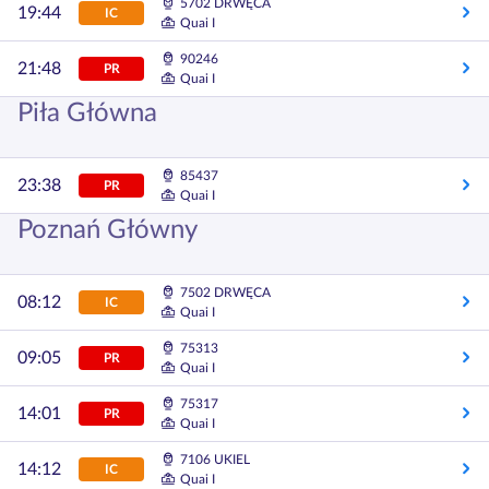
5702 DRWĘCA
19:44
IC
Quai I
90246
21:48
PR
Quai I
Piła Główna
85437
23:38
PR
Quai I
Poznań Główny
7502 DRWĘCA
08:12
IC
Quai I
75313
09:05
PR
Quai I
75317
14:01
PR
Quai I
7106 UKIEL
14:12
IC
Quai I