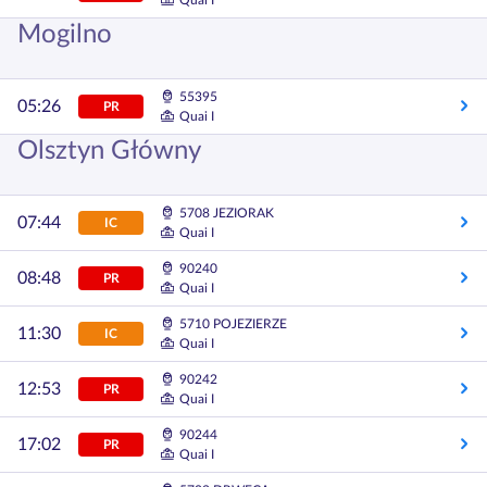
Quai I
Mogilno
55395
05:26
PR
Quai I
Olsztyn Główny
5708 JEZIORAK
07:44
IC
Quai I
90240
08:48
PR
Quai I
5710 POJEZIERZE
11:30
IC
Quai I
90242
12:53
PR
Quai I
90244
17:02
PR
Quai I