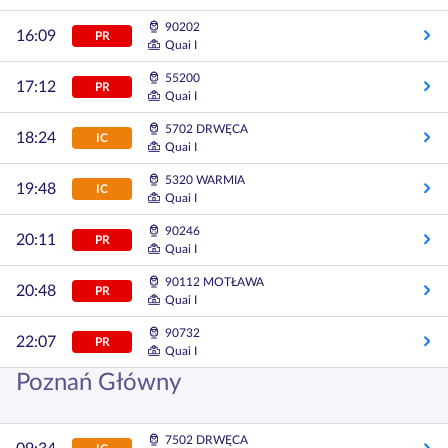
90202
16:09
PR
Quai I
55200
17:12
PR
Quai I
5702 DRWĘCA
18:24
IC
Quai I
5320 WARMIA
19:48
IC
Quai I
90246
20:11
PR
Quai I
90112 MOTŁAWA
20:48
PR
Quai I
90732
22:07
PR
Quai I
Poznań Główny
7502 DRWĘCA