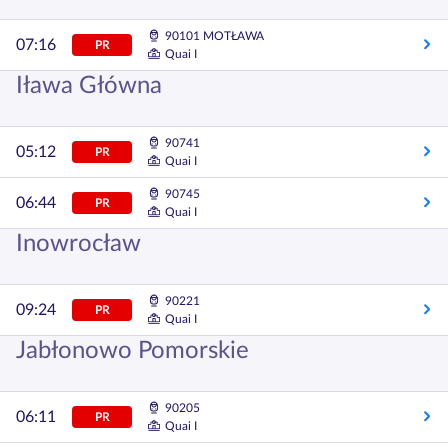
90101 MOTŁAWA
07:16
PR
Quai I
Iława Główna
90741
05:12
PR
Quai I
90745
06:44
PR
Quai I
Inowrocław
90221
09:24
PR
Quai I
Jabłonowo Pomorskie
90205
06:11
PR
Quai I