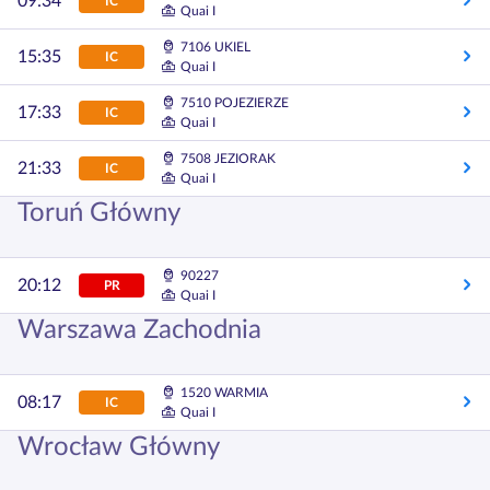
09:34
IC
Quai I
7106 UKIEL
15:35
IC
Quai I
7510 POJEZIERZE
17:33
IC
Quai I
7508 JEZIORAK
21:33
IC
Quai I
Toruń Główny
90227
20:12
PR
Quai I
Warszawa Zachodnia
1520 WARMIA
08:17
IC
Quai I
Wrocław Główny