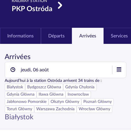
RAILWAY STATION
PKP Ostróda
Informations
Départs
Arrivées
Services
Arrivées
jeudi, 06 août
Aujourd’hui
à la station
Ostróda
arrivent
34
trains de :
Białystok
Bydgoszcz Główna
Gdynia Chylonia
Gdynia Główna
Iława Główna
Inowrocław
Jabłonowo Pomorskie
Olsztyn Główny
Poznań Główny
Toruń Główny
Warszawa Zachodnia
Wrocław Główny
Białystok