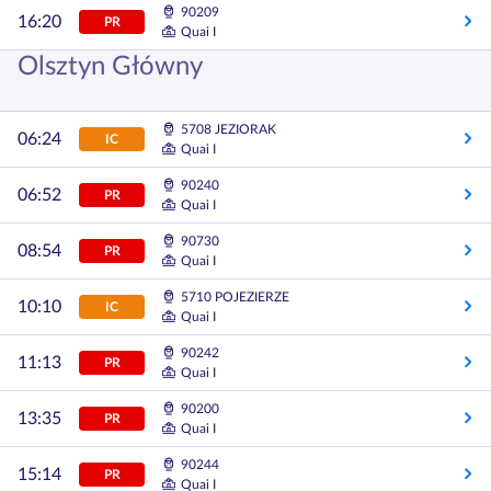
90209
16:20
PR
Quai I
Olsztyn Główny
5708 JEZIORAK
06:24
IC
Quai I
90240
06:52
PR
Quai I
90730
08:54
PR
Quai I
5710 POJEZIERZE
10:10
IC
Quai I
90242
11:13
PR
Quai I
90200
13:35
PR
Quai I
90244
15:14
PR
Quai I