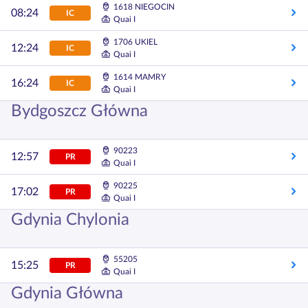
1618 NIEGOCIN
08:24
IC
Quai I
1706 UKIEL
12:24
IC
Quai I
1614 MAMRY
16:24
IC
Quai I
Bydgoszcz Główna
90223
12:57
PR
Quai I
90225
17:02
PR
Quai I
Gdynia Chylonia
55205
15:25
PR
Quai I
Gdynia Główna