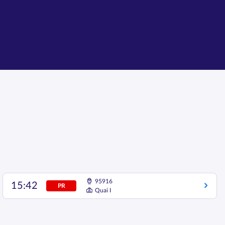
95916
15:42
PR
Quai I