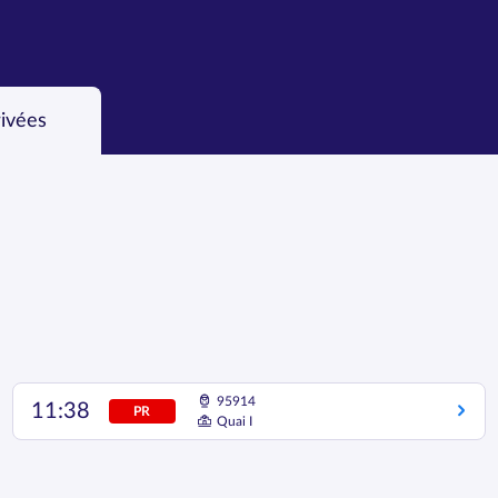
rivées
95914
11:38
PR
Quai I