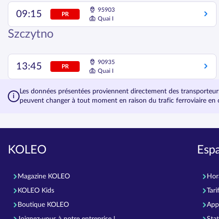
95903
09:15
PR
Quai I
Szczytno
90935
13:45
PR
Quai I
Les données présentées proviennent directement des transporteurs.
peuvent changer à tout moment en raison du trafic ferroviaire en 
KOLEO
Esp
Magazine KOLEO
Hor
KOLEO Kids
Tari
Boutique KOLEO
App