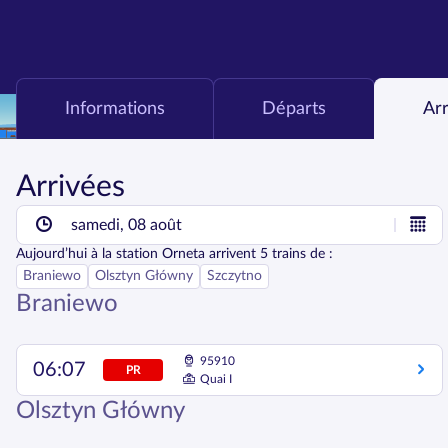
Informations
Départs
Ar
Arrivées
samedi, 08 août
Aujourd’hui
à la station
Orneta
arrivent
5
trains de :
Braniewo
Olsztyn Główny
Szczytno
Braniewo
95910
06:07
PR
Quai I
Olsztyn Główny