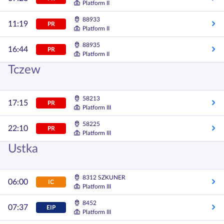
Platform II
88933
11:19
PR
Platform II
88935
16:44
PR
Platform II
Tczew
58213
17:15
PR
Platform III
58225
22:10
PR
Platform III
Ustka
8312 SZKUNER
06:00
IC
Platform III
8452
07:37
EIP
Platform III