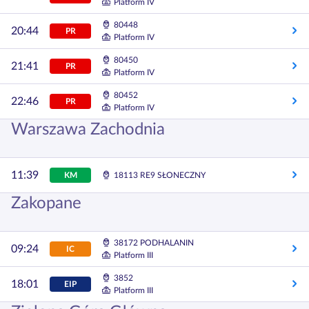
Platform IV
80448
20:44
PR
Platform IV
80450
21:41
PR
Platform IV
80452
22:46
PR
Platform IV
Warszawa Zachodnia
11:39
KM
18113 RE9 SŁONECZNY
Zakopane
38172 PODHALANIN
09:24
IC
Platform III
3852
18:01
EIP
Platform III