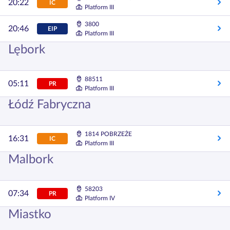
20:22
IC
Platform III
3800
20:46
EIP
Platform III
Lębork
88511
05:11
PR
Platform III
Łódź Fabryczna
1814 POBRZEŻE
16:31
IC
Platform III
Malbork
58203
07:34
PR
Platform IV
Miastko