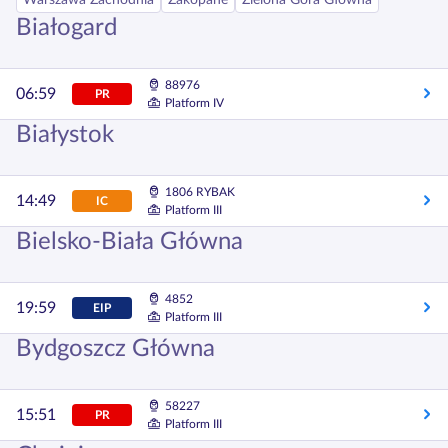
Warszawa Zachodnia
Zakopane
Zielona Góra Główna
Białogard
88976
06:59
PR
Platform IV
Białystok
1806 RYBAK
14:49
IC
Platform III
Bielsko-Biała Główna
4852
19:59
EIP
Platform III
Bydgoszcz Główna
58227
15:51
PR
Platform III