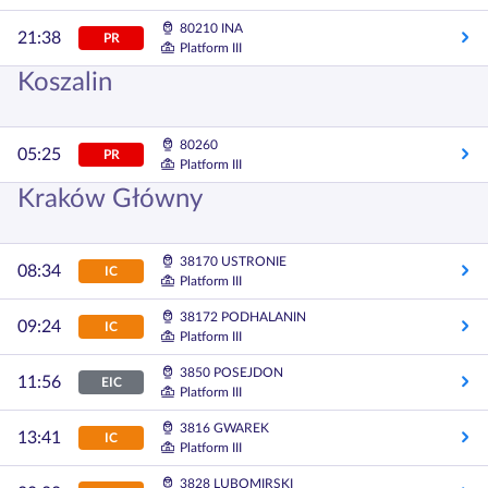
80210 INA
21:38
PR
Platform III
Koszalin
80260
05:25
PR
Platform III
Kraków Główny
38170 USTRONIE
08:34
IC
Platform III
38172 PODHALANIN
09:24
IC
Platform III
3850 POSEJDON
11:56
EIC
Platform III
3816 GWAREK
13:41
IC
Platform III
3828 LUBOMIRSKI