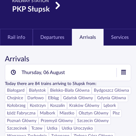
RAILWAY STATION
PKP Słupsk
Rail info
Departures
Arrivals
Services
Arrivals
Thursday, 06 August
Today
there are
84
trains arriving to
Słupsk
from:
Białogard
Białystok
Bielsko-Biała Główna
Bydgoszcz Główna
Chojnice
Darłowo
Elbląg
Gdańsk Główny
Gdynia Główna
Kołobrzeg
Kostrzyn
Koszalin
Kraków Główny
Lębork
Łódź Fabryczna
Malbork
Miastko
Olsztyn Główny
Pisz
Poznań Główny
Przemyśl Główny
Szczecin Główny
Szczecinek
Tczew
Ustka
Ustka Uroczysko