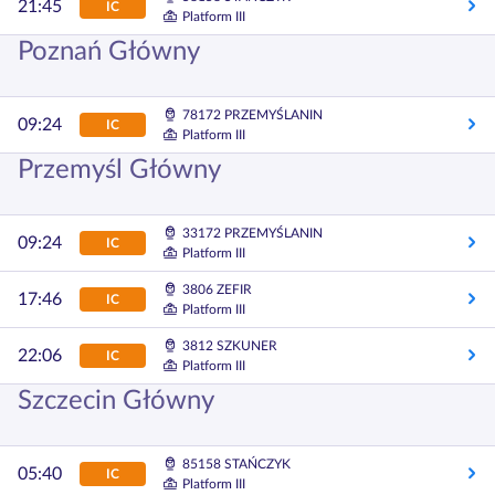
21:45
IC
Platform III
Poznań Główny
78172 PRZEMYŚLANIN
09:24
IC
Platform III
Przemyśl Główny
33172 PRZEMYŚLANIN
09:24
IC
Platform III
3806 ZEFIR
17:46
IC
Platform III
3812 SZKUNER
22:06
IC
Platform III
Szczecin Główny
85158 STAŃCZYK
05:40
IC
Platform III