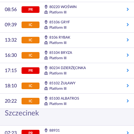
80220 WOŚWIN
08:56
PR
Platform III
85106 GRYF
09:39
IC
Platform III
8106 RYBAK
13:32
IC
Platform III
85104 BRYZA
16:30
IC
Platform III
80234 DZIERŻĘCINKA
17:15
PR
Platform III
85102 ŻUŁAWY
18:10
IC
Platform III
85100 ALBATROS
20:22
IC
Platform III
Szczecinek
88931
07:23
PR