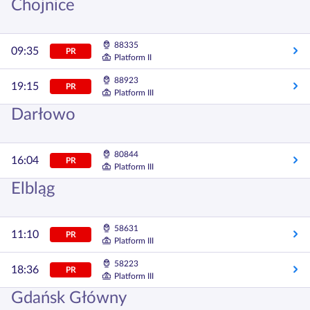
Chojnice
88335
09:35
PR
Platform II
88923
19:15
PR
Platform III
Darłowo
80844
16:04
PR
Platform III
Elbląg
58631
11:10
PR
Platform III
58223
18:36
PR
Platform III
Gdańsk Główny