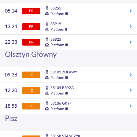
88255
05:14
PR
Platform III
88919
13:24
PR
Platform II
88925
22:38
PR
Platform III
Olsztyn Główny
58102 ŻUŁAWY
09:38
IC
Platform III
58104 BRYZA
12:20
IC
Platform III
58106 GRYF
18:55
IC
Platform III
Pisz
58158 STAŃCZYK