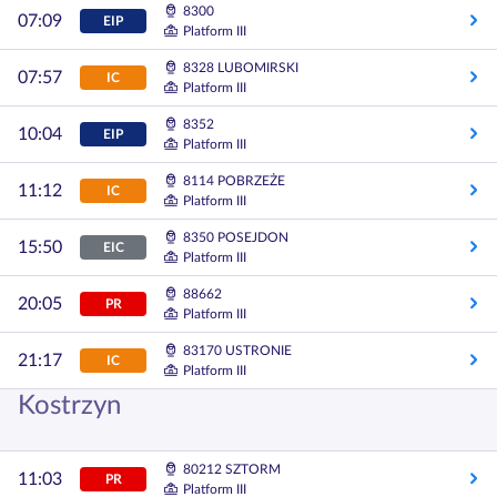
8300
07:09
EIP
Platform III
8328 LUBOMIRSKI
07:57
IC
Platform III
8352
10:04
EIP
Platform III
8114 POBRZEŻE
11:12
IC
Platform III
8350 POSEJDON
15:50
EIC
Platform III
88662
20:05
PR
Platform III
83170 USTRONIE
21:17
IC
Platform III
Kostrzyn
80212 SZTORM
11:03
PR
Platform III