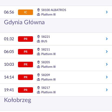
58100 ALBATROS
06:56
IC
Platform III
Gdynia Główna
58221
01:32
PR
BUS
58211
06:05
PR
Platform III
58205
10:03
PR
Platform III
58209
14:14
PR
Platform III
58217
19:41
PR
Platform III
Kołobrzeg