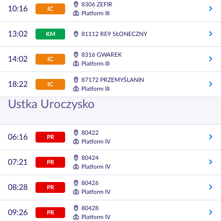
8306 ZEFIR
10:16
IC
Platform III
13:02
KM
81112 RE9 SŁONECZNY
8316 GWAREK
14:02
IC
Platform III
87172 PRZEMYŚLANIN
18:22
IC
Platform III
Ustka Uroczysko
80422
06:16
PR
Platform IV
80424
07:21
PR
Platform IV
80426
08:28
PR
Platform IV
80428
09:26
PR
Platform IV