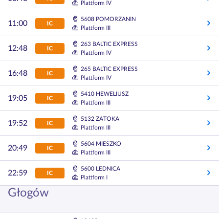
Plattform IV
5608 POMORZANIN
11:00
IC
Plattform III
263 BALTIC EXPRESS
12:48
IC
Plattform IV
265 BALTIC EXPRESS
16:48
IC
Plattform IV
5410 HEWELIUSZ
19:05
IC
Plattform III
5132 ZATOKA
19:52
IC
Plattform III
5604 MIESZKO
20:49
IC
Plattform III
5600 LEDNICA
22:59
IC
Plattform I
Głogów