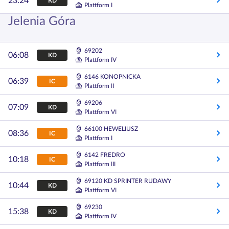
23:24
KD
Plattform I
Jelenia Góra
69202
06:08
KD
Plattform IV
6146 KONOPNICKA
06:39
IC
Plattform II
69206
07:09
KD
Plattform VI
66100 HEWELIUSZ
08:36
IC
Plattform I
6142 FREDRO
10:18
IC
Plattform III
69120 KD SPRINTER RUDAWY
10:44
KD
Plattform VI
69230
15:38
KD
Plattform IV