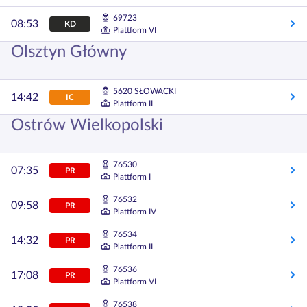
69723
08:53
KD
Plattform VI
Olsztyn Główny
5620 SŁOWACKI
14:42
IC
Plattform II
Ostrów Wielkopolski
76530
07:35
PR
Plattform I
76532
09:58
PR
Plattform IV
76534
14:32
PR
Plattform II
76536
17:08
PR
Plattform VI
76538