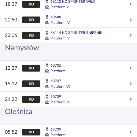
66110 KD SPRINTER WILK
18:37
KD
Plattform V
60688
20:50
KD
Plattform IV
66114 KD SPRINTER ŚNIEŻNIK
23:06
KD
Plattform IV
Namysłów
60705
12:27
KD
Plattform I
60707
15:12
KD
Plattform VI
60709
21:22
KD
Plattform III
Oleśnica
69709
05:52
KD
Plattform I