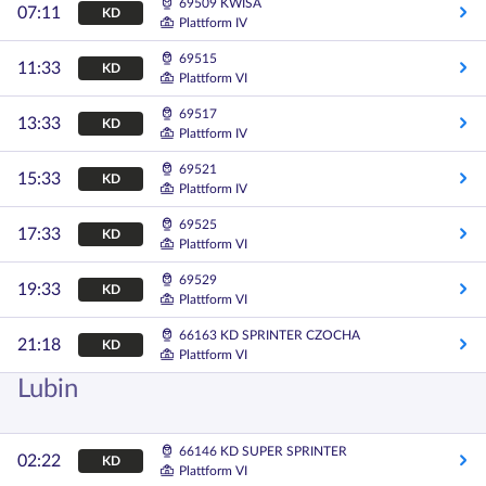
69509 KWISA
07:11
KD
Plattform IV
69515
11:33
KD
Plattform VI
69517
13:33
KD
Plattform IV
69521
15:33
KD
Plattform IV
69525
17:33
KD
Plattform VI
69529
19:33
KD
Plattform VI
66163 KD SPRINTER CZOCHA
21:18
KD
Plattform VI
Lubin
66146 KD SUPER SPRINTER
02:22
KD
Plattform VI