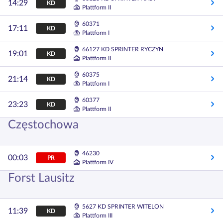
14:29
KD
Plattform II
60371
17:11
KD
Plattform I
66127 KD SPRINTER RYCZYN
19:01
KD
Plattform II
60375
21:14
KD
Plattform I
60377
23:23
KD
Plattform II
Częstochowa
46230
00:03
PR
Plattform IV
Forst Lausitz
5627 KD SPRINTER WITELON
11:39
KD
Plattform III