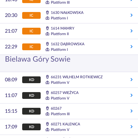
Plattform III
1630 NAŁKOWSKA
20:30
IC
Plattform I
1614 MAMRY
21:07
IC
Plattform II
1632 DĄBROWSKA
22:29
IC
Plattform I
Bielawa Góry Sowie
66231 WILHELM ROTKIEWICZ
08:09
KD
Plattform V
60257 WIEŻYCA
11:07
KD
Plattform V
60267
15:15
KD
Plattform III
60271 KALENICA
17:09
KD
Plattform V