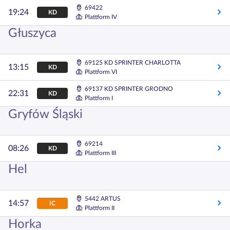
69422
19:24
KD
Plattform IV
Głuszyca
69125 KD SPRINTER CHARLOTTA
13:15
KD
Plattform VI
69137 KD SPRINTER GRODNO
22:31
KD
Plattform I
Gryfów Śląski
69214
08:26
KD
Plattform III
Hel
5442 ARTUS
14:57
IC
Plattform II
Horka