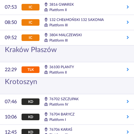
3816 GWAREK
07:53
IC
Plattform II
132 CHEŁMOŃSKI 132 SAXONIA
08:50
IC
Plattform III
3804 MALCZEWSKI
09:52
IC
Plattform III
Kraków Płaszów
36100 PLANTY
22:29
TLK
Plattform II
Krotoszyn
76702 SZCZUPAK
07:46
KD
Plattform IV
76704 BARYCZ
10:06
KD
Plattform I
76706 KARAŚ
12:45
KD