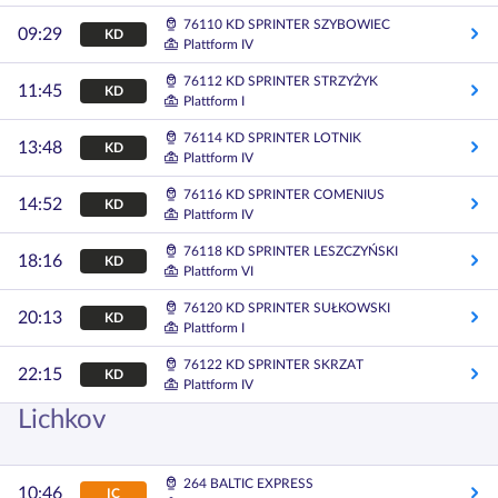
76110 KD SPRINTER SZYBOWIEC
09:29
KD
Plattform IV
76112 KD SPRINTER STRZYŻYK
11:45
KD
Plattform I
76114 KD SPRINTER LOTNIK
13:48
KD
Plattform IV
76116 KD SPRINTER COMENIUS
14:52
KD
Plattform IV
76118 KD SPRINTER LESZCZYŃSKI
18:16
KD
Plattform VI
76120 KD SPRINTER SUŁKOWSKI
20:13
KD
Plattform I
76122 KD SPRINTER SKRZAT
22:15
KD
Plattform IV
Lichkov
264 BALTIC EXPRESS
10:46
IC