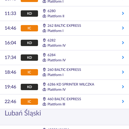
Plattform I
6280
11:33
KD
Plattform II
262 BALTIC EXPRESS
14:46
IC
Plattform I
6282
16:04
KD
Plattform IV
6284
17:34
KD
Plattform IV
260 BALTIC EXPRESS
18:46
IC
Plattform I
6286 KD SPRINTER WILCZKA
19:46
KD
Plattform IV
460 BALTIC EXPRESS
22:46
IC
Plattform III
Lubań Śląski