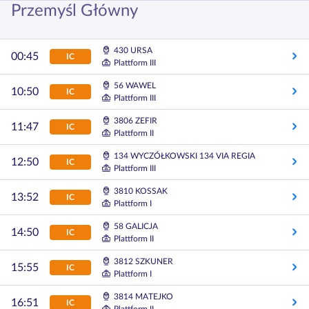
Przemyśl Główny
430 URSA
00:45
IC
Plattform III
56 WAWEL
10:50
IC
Plattform III
3806 ZEFIR
11:47
IC
Plattform II
134 WYCZÓŁKOWSKI 134 VIA REGIA
12:50
IC
Plattform III
3810 KOSSAK
13:52
IC
Plattform I
58 GALICJA
14:50
IC
Plattform II
3812 SZKUNER
15:55
IC
Plattform I
3814 MATEJKO
16:51
IC