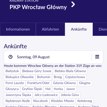
RAILWAY STATION
PKP Wrocław Główny
Informationen
Abfahrten
Ankünfte
Dien
Ankünfte
Sonntag, 09 August
Heute
kommen
Wrocław Główny
an der Station
319
Züge an von:
Białystok
Bielawa Góry Sowie
Bielsko-Biała Główna
Biskupice Oławskie
Bohumin
Brzeg
Częstochowa
Forst Lausitz
Frankfurt/Oder
Gdynia Główna
Głogów
Głuszyca
Gryfów Śląski
Hel
Horka
Jawor
Jaworzyna Śląska
Jelcz-Laskowice
Jelenia Góra
Kędzierzyn-Koźle
Kluczbork
Kłodzko Miasto
Kołobrzeg