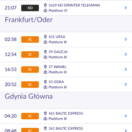
5629 KD SPRINTER TELEMANN
21:07
KD
Plattform VI
Frankfurt/Oder
431 URSA
02:58
IC
Plattform III
59 GALICJA
12:54
IC
Plattform III
57 WAWEL
16:53
IC
Plattform III
55 ODRA
20:52
IC
Plattform III
Gdynia Główna
461 BALTIC EXPRESS
04:20
IC
Plattform III
261 BALTIC EXPRESS
08:48
IC