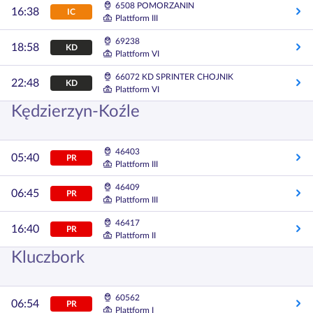
6508 POMORZANIN
16:38
IC
Plattform III
69238
18:58
KD
Plattform VI
66072 KD SPRINTER CHOJNIK
22:48
KD
Plattform VI
Kędzierzyn-Koźle
46403
05:40
PR
Plattform III
46409
06:45
PR
Plattform III
46417
16:40
PR
Plattform II
Kluczbork
60562
06:54
PR
Plattform I