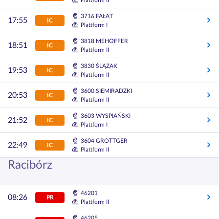
Plattform II
3716 FAŁAT
17:55
IC
Plattform I
3818 MEHOFFER
18:51
IC
Plattform II
3830 ŚLĄZAK
19:53
IC
Plattform II
3600 SIEMIRADZKI
20:53
IC
Plattform II
3603 WYSPIAŃSKI
21:52
IC
Plattform I
3604 GROTTGER
22:49
IC
Plattform II
Racibórz
46201
08:26
PR
Plattform II
46205