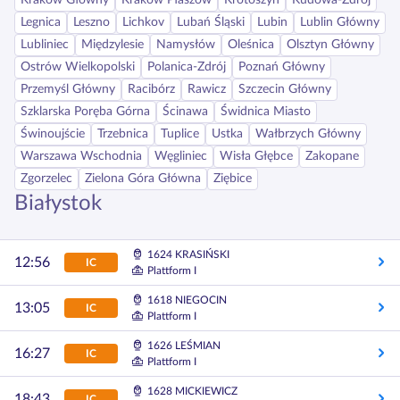
Kraków Główny
Kraków Płaszów
Krotoszyn
Kudowa-Zdrój
Legnica
Leszno
Lichkov
Lubań Śląski
Lubin
Lublin Główny
Lubliniec
Międzylesie
Namysłów
Oleśnica
Olsztyn Główny
Ostrów Wielkopolski
Polanica-Zdrój
Poznań Główny
Przemyśl Główny
Racibórz
Rawicz
Szczecin Główny
Szklarska Poręba Górna
Ścinawa
Świdnica Miasto
Świnoujście
Trzebnica
Tuplice
Ustka
Wałbrzych Główny
Warszawa Wschodnia
Węgliniec
Wisła Głębce
Zakopane
Zgorzelec
Zielona Góra Główna
Ziębice
Białystok
1624 KRASIŃSKI
12:56
IC
Plattform I
1618 NIEGOCIN
13:05
IC
Plattform I
1626 LEŚMIAN
16:27
IC
Plattform I
1628 MICKIEWICZ
18:43
IC