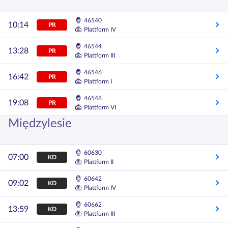
46540
10:14
PR
Plattform IV
46544
13:28
PR
Plattform III
46546
16:42
PR
Plattform I
46548
19:08
PR
Plattform VI
Międzylesie
60630
07:00
KD
Plattform II
60642
09:02
KD
Plattform IV
60662
13:59
KD
Plattform III