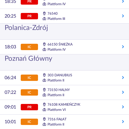
18:35
PR
Plattform IV
76540
20:25
PR
Plattform III
Polanica-Zdrój
66150 ŚNIEŻKA
18:03
IC
Plattform IV
Poznań Główny
303 DANUBIUS
06:24
IC
Plattform II
73150 HALNY
07:22
IC
Plattform II
76108 KAMIEŃCZYK
09:01
PR
Plattform VI
7316 FAŁAT
10:01
IC
Plattform II