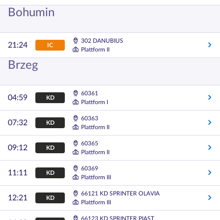
Bohumin
302 DANUBIUS
21:24
IC
Plattform II
Brzeg
60361
04:59
KD
Plattform I
60363
07:32
KD
Plattform II
60365
09:12
KD
Plattform II
60369
11:11
KD
Plattform III
66121 KD SPRINTER OLAVIA
12:21
KD
Plattform III
66123 KD SPRINTER PIAST