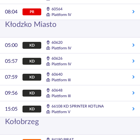
60564
08:04
PR
Plattform IV
Kłodzko Miasto
60620
05:00
KD
Plattform IV
60626
05:57
KD
Plattform IV
60640
07:59
KD
Plattform III
60648
09:56
KD
Plattform III
66108 KD SPRINTER KOTLINA
15:05
KD
Plattform V
Kołobrzeg
84190 PIRAT