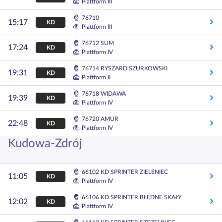
Plattform III
76710
15:17
KD
Plattform III
76712 SUM
17:24
KD
Plattform IV
76714 RYSZARD SZURKOWSKI
19:31
KD
Plattform II
76718 WIDAWA
19:39
KD
Plattform IV
76720 AMUR
22:48
KD
Plattform IV
Kudowa-Zdrój
66102 KD SPRINTER ZIELENIEC
11:05
KD
Plattform IV
66106 KD SPRINTER BŁĘDNE SKAŁY
12:02
KD
Plattform IV