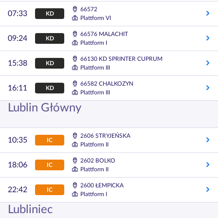
66572
07:33
KD
Plattform VI
66576 MALACHIT
09:24
KD
Plattform I
66130 KD SPRINTER CUPRUM
15:38
KD
Plattform III
66582 CHALKOZYN
16:11
KD
Plattform III
Lublin Główny
2606 STRYJEŃSKA
10:35
IC
Plattform II
2602 BOLKO
18:06
IC
Plattform II
2600 ŁEMPICKA
22:42
IC
Plattform I
Lubliniec