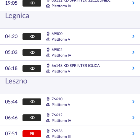
66112 KD SPRINTER SZCZELINIEC
19:05
KD
Plattform IV
Legnica
69500
04:20
KD
Plattform V
69502
05:03
KD
Plattform IV
66148 KD SPRINTER IGLICA
06:18
KD
Plattform V
Leszno
76610
05:44
KD
Plattform V
76612
06:46
KD
Plattform IV
76926
07:51
PR
Plattform III