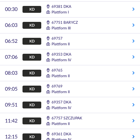
69381 DKA
00:30
KD
Plattform I
67751 BARYCZ
06:03
KD
Plattform III
69757
06:52
KD
Plattform II
69353 DKA
07:06
KD
Plattform IV
69765
08:03
KD
Plattform II
69769
09:05
KD
Plattform II
69357 DKA
09:51
KD
Plattform IV
67757 SZCZUPAK
11:42
KD
Plattform II
69361 DKA
12:15
KD
Plattform IV