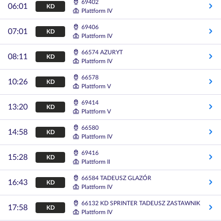
69402
06:01
KD
Plattform IV
69406
07:01
KD
Plattform IV
66574 AZURYT
08:11
KD
Plattform IV
66578
10:26
KD
Plattform V
69414
13:20
KD
Plattform V
66580
14:58
KD
Plattform IV
69416
15:28
KD
Plattform II
66584 TADEUSZ GLAZÓR
16:43
KD
Plattform IV
66132 KD SPRINTER TADEUSZ ZASTAWNIK
17:58
KD
Plattform IV