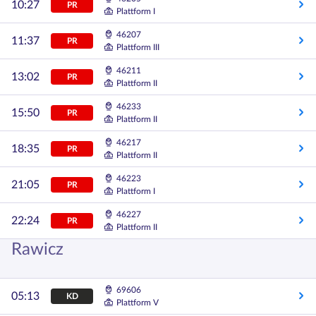
10:27
PR
Plattform I
46207
11:37
PR
Plattform III
46211
13:02
PR
Plattform II
46233
15:50
PR
Plattform II
46217
18:35
PR
Plattform II
46223
21:05
PR
Plattform I
46227
22:24
PR
Plattform II
Rawicz
69606
05:13
KD
Plattform V