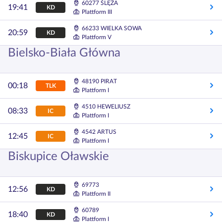
60277 ŚLĘŻA
19:41
KD
Plattform III
66233 WIELKA SOWA
20:59
KD
Plattform V
Bielsko-Biała Główna
48190 PIRAT
00:18
TLK
Plattform I
4510 HEWELIUSZ
08:33
IC
Plattform I
4542 ARTUS
12:45
IC
Plattform I
Biskupice Oławskie
69773
12:56
KD
Plattform II
60789
18:40
KD
Plattform I