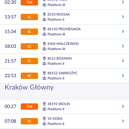
02:30
TLK
Plattform III
8310 KOSSAK
13:57
IC
Plattform II
86150 PROMENADA
15:34
IC
Plattform III
8304 MALCZEWSKI
18:03
IC
Plattform III
8612 BOSMAN
21:57
IC
Plattform II
88152 SWAROŻYC
22:53
IC
Plattform II
Kraków Główny
38194 WOLIN
00:27
TLK
Plattform II
54 ODRA
07:08
IC
Plattform II