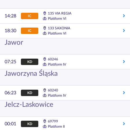
135 VIA REGIA
14:28
IC
Plattform VI
133 SAXONIA
18:30
IC
Plattform VI
Jawor
60246
07:25
KD
Plattform IV
Jaworzyna Śląska
60240
06:23
KD
Plattform IV
Jelcz-Laskowice
69799
00:01
KD
Plattform II