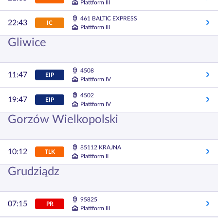
Plattform III
461 BALTIC EXPRESS
22:43
IC
Plattform III
Gliwice
4508
11:47
EIP
Plattform IV
4502
19:47
EIP
Plattform IV
Gorzów Wielkopolski
85112 KRAJNA
10:12
TLK
Plattform II
Grudziądz
95825
07:15
PR
Plattform III