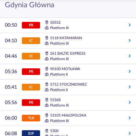
Gdynia Główna
50552
00:50
PR
Plattform III
5118 KATAMARAN
04:10
IC
Plattform III
261 BALTIC EXPRESS
04:46
IC
Plattform III
90100 MOTŁAWA
05:36
PR
Plattform II
5712 STOCZNIOWIEC
05:41
IC
Plattform II
55368
05:56
PR
Plattform III
53105 MAŁOPOLSKA
06:00
TLK
Plattform III
5300
06:08
EIP