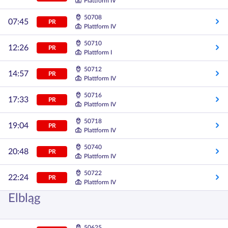
Plattform IV
50708
07:45
PR
Plattform IV
50710
12:26
PR
Plattform I
50712
14:57
PR
Plattform IV
50716
17:33
PR
Plattform IV
50718
19:04
PR
Plattform IV
50740
20:48
PR
Plattform IV
50722
22:24
PR
Plattform IV
Elbląg
50625