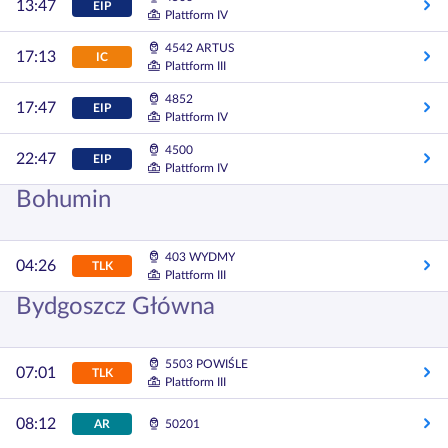
13:47
EIP
Plattform IV
4542 ARTUS
17:13
IC
Plattform III
4852
17:47
EIP
Plattform IV
4500
22:47
EIP
Plattform IV
Bohumin
403 WYDMY
04:26
TLK
Plattform III
Bydgoszcz Główna
5503 POWIŚLE
07:01
TLK
Plattform III
08:12
AR
50201