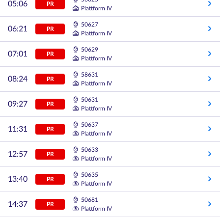
05:06
PR
Plattform IV
50627
06:21
PR
Plattform IV
50629
07:01
PR
Plattform IV
58631
08:24
PR
Plattform IV
50631
09:27
PR
Plattform IV
50637
11:31
PR
Plattform IV
50633
12:57
PR
Plattform IV
50635
13:40
PR
Plattform IV
50681
14:37
PR
Plattform IV