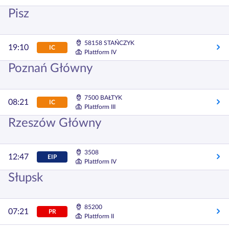
Pisz
58158 STAŃCZYK
19:10
IC
Plattform IV
Poznań Główny
7500 BAŁTYK
08:21
IC
Plattform III
Rzeszów Główny
3508
12:47
EIP
Plattform IV
Słupsk
85200
07:21
PR
Plattform II