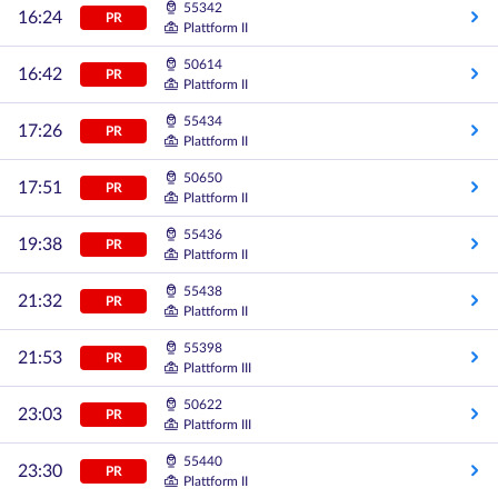
55342
16:24
PR
Plattform II
50614
16:42
PR
Plattform II
55434
17:26
PR
Plattform II
50650
17:51
PR
Plattform II
55436
19:38
PR
Plattform II
55438
21:32
PR
Plattform II
55398
21:53
PR
Plattform III
50622
23:03
PR
Plattform III
55440
23:30
PR
Plattform II