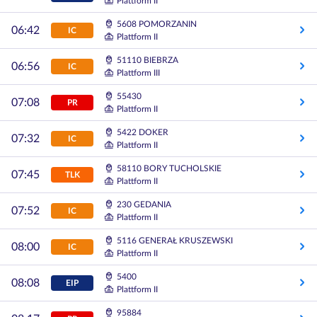
Plattform II
5608 POMORZANIN
06:42
IC
Plattform II
51110 BIEBRZA
06:56
IC
Plattform III
55430
07:08
PR
Plattform II
5422 DOKER
07:32
IC
Plattform II
58110 BORY TUCHOLSKIE
07:45
TLK
Plattform II
230 GEDANIA
07:52
IC
Plattform II
5116 GENERAŁ KRUSZEWSKI
08:00
IC
Plattform II
5400
08:08
EIP
Plattform II
95884