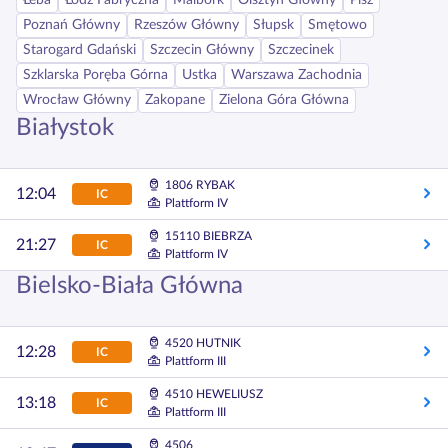
Łeba
Łódź Fabryczna
Malbork
Olsztyn Główny
Pisz
Poznań Główny
Rzeszów Główny
Słupsk
Smętowo
Starogard Gdański
Szczecin Główny
Szczecinek
Szklarska Poręba Górna
Ustka
Warszawa Zachodnia
Wrocław Główny
Zakopane
Zielona Góra Główna
Białystok
1806 RYBAK
12:04
IC
Plattform IV
15110 BIEBRZA
21:27
IC
Plattform IV
Bielsko-Biała Główna
4520 HUTNIK
12:28
IC
Plattform III
4510 HEWELIUSZ
13:18
IC
Plattform III
4506