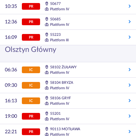
50677
10:35
PR
Plattform IV
50685
12:36
PR
Plattform IV
55223
16:09
PR
Plattform III
Olsztyn Główny
58102 ŻUŁAWY
06:36
IC
Plattform IV
58104 BRYZA
09:30
IC
Plattform IV
58106 GRYF
16:13
IC
Plattform IV
55201
19:00
PR
Plattform IV
90113 MOTŁAWA
22:21
PR
Plattform IV