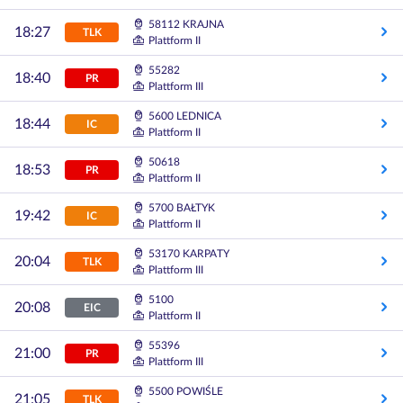
58112 KRAJNA
18:27
TLK
Plattform II
55282
18:40
PR
Plattform III
5600 LEDNICA
18:44
IC
Plattform II
50618
18:53
PR
Plattform II
5700 BAŁTYK
19:42
IC
Plattform II
53170 KARPATY
20:04
TLK
Plattform III
5100
20:08
EIC
Plattform II
55396
21:00
PR
Plattform III
5500 POWIŚLE
21:05
TLK