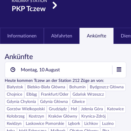
RAILWAY STATION
PKP Tczew
Informationen
Abfahrten
Ankünfte
Dien
Ankünfte
Montag, 10 August
Heute
kommen
Tczew
an der Station
212
Züge an von:
Białystok
Bielsko-Biała Główna
Bohumin
Bydgoszcz Główna
Chojnice
Elbląg
Frankfurt/Oder
Gdańsk Wrzeszcz
Gdynia Chylonia
Gdynia Główna
Gliwice
Gorzów Wielkopolski
Grudziądz
Hel
Jelenia Góra
Katowice
Kołobrzeg
Kostrzyn
Kraków Główny
Krynica-Zdrój
Kwidzyn
Laskowice Pomorskie
Lębork
Lichkov
Luzino