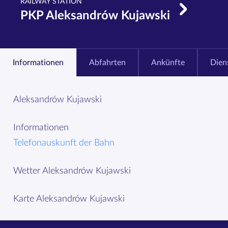
RAILWAY STATION
PKP Aleksandrów Kujawski
Informationen
Abfahrten
Ankünfte
Dien
Aleksandrów Kujawski
Informationen
Telefonauskunft der Bahn
Wetter Aleksandrów Kujawski
Karte Aleksandrów Kujawski