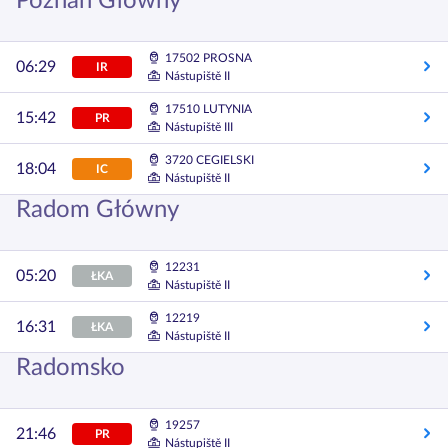
Poznań Główny
17502 PROSNA
06:29
IR
Nástupiště II
17510 LUTYNIA
15:42
PR
Nástupiště III
3720 CEGIELSKI
18:04
IC
Nástupiště II
Radom Główny
12231
05:20
ŁKA
Nástupiště II
12219
16:31
ŁKA
Nástupiště II
Radomsko
19257
21:46
PR
Nástupiště II