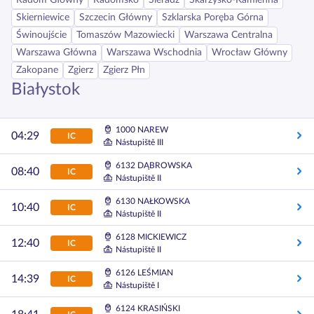
Radom Główny
Radomsko
Sieradz
Skarżysko-Kamienna
Skierniewice
Szczecin Główny
Szklarska Poręba Górna
Świnoujście
Tomaszów Mazowiecki
Warszawa Centralna
Warszawa Główna
Warszawa Wschodnia
Wrocław Główny
Zakopane
Zgierz
Zgierz Płn
Białystok
1000 NAREW
04:29
IC
Nástupiště III
6132 DĄBROWSKA
08:40
IC
Nástupiště II
6130 NAŁKOWSKA
10:40
IC
Nástupiště II
6128 MICKIEWICZ
12:40
IC
Nástupiště II
6126 LEŚMIAN
14:39
IC
Nástupiště I
6124 KRASIŃSKI