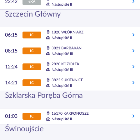
22:42
ŁKA
Nástupiště II
Szczecin Główny
1820 WŁÓKNIARZ
06:15
IC
Nástupiště II
3821 BARBAKAN
08:15
IC
Nástupiště III
2820 KOZIOŁEK
12:24
IC
Nástupiště III
3822 SUKIENNICE
14:21
IC
Nástupiště II
Szklarska Poręba Górna
16170 KARKONOSZE
01:03
IC
Nástupiště II
Świnoujście