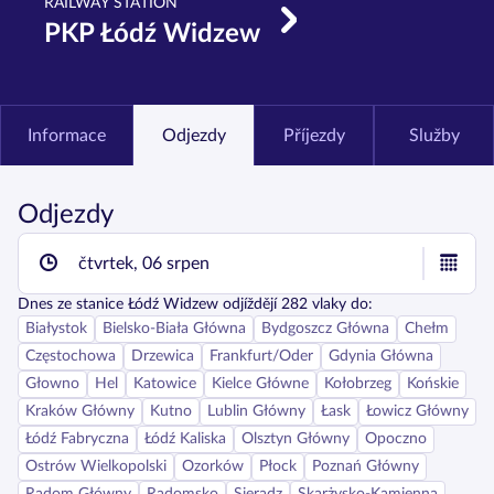
RAILWAY STATION
PKP Łódź Widzew
Informace
Odjezdy
Příjezdy
Služby
Odjezdy
čtvrtek, 06 srpen
Dnes
ze stanice
Łódź Widzew
odjíždějí
282
vlaky do:
Białystok
Bielsko-Biała Główna
Bydgoszcz Główna
Chełm
Częstochowa
Drzewica
Frankfurt/Oder
Gdynia Główna
Głowno
Hel
Katowice
Kielce Główne
Kołobrzeg
Końskie
Kraków Główny
Kutno
Lublin Główny
Łask
Łowicz Główny
Łódź Fabryczna
Łódź Kaliska
Olsztyn Główny
Opoczno
Ostrów Wielkopolski
Ozorków
Płock
Poznań Główny