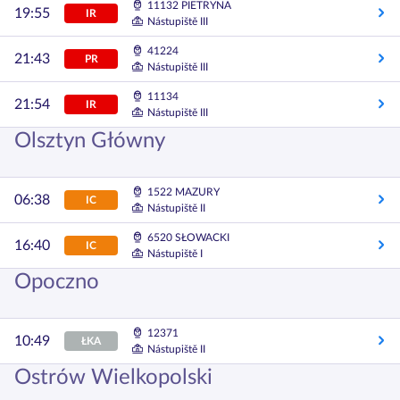
11132 PIETRYNA
19:55
IR
Nástupiště III
41224
21:43
PR
Nástupiště III
11134
21:54
IR
Nástupiště III
Olsztyn Główny
1522 MAZURY
06:38
IC
Nástupiště II
6520 SŁOWACKI
16:40
IC
Nástupiště I
Opoczno
12371
10:49
ŁKA
Nástupiště II
Ostrów Wielkopolski