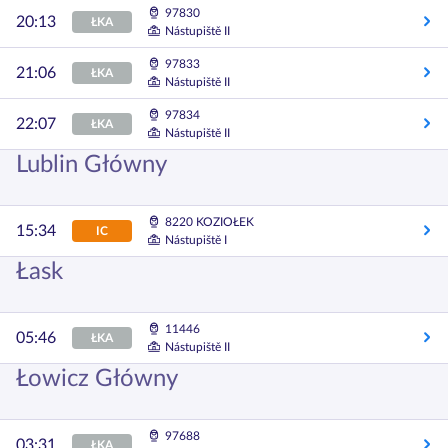
97830
20:13
ŁKA
Nástupiště II
97833
21:06
ŁKA
Nástupiště II
97834
22:07
ŁKA
Nástupiště II
Lublin Główny
8220 KOZIOŁEK
15:34
IC
Nástupiště I
Łask
11446
05:46
ŁKA
Nástupiště II
Łowicz Główny
97688
03:31
ŁKA