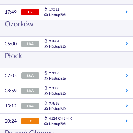
17512
17:49
PR
Nástupiště II
Ozorków
97804
05:00
ŁKA
Nástupiště I
Płock
97806
07:05
ŁKA
Nástupiště I
97808
08:59
ŁKA
Nástupiště II
97818
13:12
ŁKA
Nástupiště II
4124 CHEMIK
20:24
IC
Nástupiště II