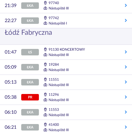
97740
21:39
ŁKA
Nástupiště III
97742
22:27
ŁKA
Nástupiště I
Łódź Fabryczna
91130 KONCERTOWY
01:47
ŁS
Nástupiště III
19284
05:09
ŁKA
Nástupiště III
11551
05:13
ŁKA
Nástupiště III
11296
05:38
PR
Nástupiště III
11553
06:10
ŁKA
Nástupiště III
41400
06:21
ŁKA
Nástupiště III