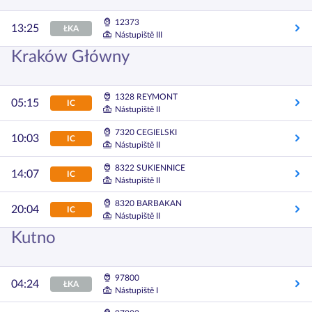
12373
13:25
ŁKA
Nástupiště III
Kraków Główny
1328 REYMONT
05:15
IC
Nástupiště II
7320 CEGIELSKI
10:03
IC
Nástupiště II
8322 SUKIENNICE
14:07
IC
Nástupiště II
8320 BARBAKAN
20:04
IC
Nástupiště II
Kutno
97800
04:24
ŁKA
Nástupiště I