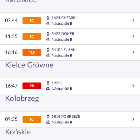
Katowice
1424 CHEMIK
07:44
IC
Nástupiště II
5422 DOKER
11:55
IC
Nástupiště II
54102 FLISAK
16:16
TLK
Nástupiště II
Kielce Główne
12233
16:47
PR
Nástupiště II
Kołobrzeg
1814 POBRZEŻE
09:35
IC
Nástupiště II
Końskie