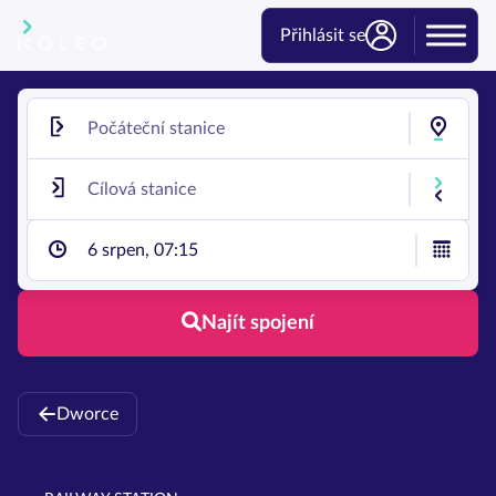
Přihlásit se
6 srpen, 07:15
Najít spojení
Dworce