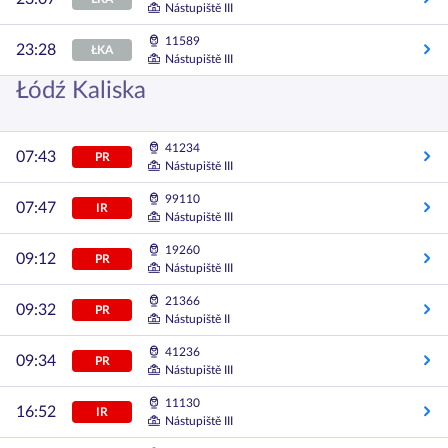
Nástupiště III
11589
23:28
ŁKA
Nástupiště III
Łódź Kaliska
41234
07:43
PR
Nástupiště III
99110
07:47
IR
Nástupiště III
19260
09:12
PR
Nástupiště III
21366
09:32
PR
Nástupiště II
41236
09:34
PR
Nástupiště III
11130
16:52
IR
Nástupiště III