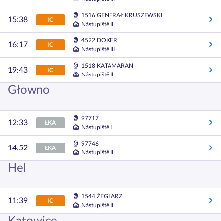
1516 GENERAŁ KRUSZEWSKI
15:38
IC
Nástupiště II
4522 DOKER
16:17
IC
Nástupiště III
1518 KATAMARAN
19:43
IC
Nástupiště II
Głowno
97717
12:33
ŁKA
Nástupiště I
97746
14:52
ŁKA
Nástupiště II
Hel
1544 ŻEGLARZ
11:39
IC
Nástupiště II