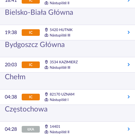
18:41
IC
Nástupiště II
Bielsko-Biała Główna
5420 HUTNIK
19:38
IC
Nástupiště III
Bydgoszcz Główna
3534 KAZIMIERZ
20:03
IC
Nástupiště III
Chełm
82170 UZNAM
04:38
IC
Nástupiště I
Częstochowa
14401
04:28
ŁKA
Nástupiště II