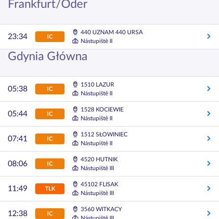
Frankfurt/Oder
440 UZNAM 440 URSA
23:34
IC
Nástupiště II
Gdynia Główna
1510 LAZUR
05:38
IC
Nástupiště II
1528 KOCIEWIE
05:44
IC
Nástupiště II
1512 SŁOWINIEC
07:41
IC
Nástupiště II
4520 HUTNIK
08:06
IC
Nástupiště III
45102 FLISAK
11:49
TLK
Nástupiště III
3560 WITKACY
12:38
IC
Nástupiště III