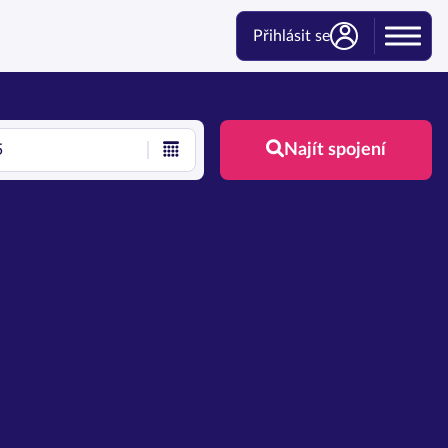
Přihlásit se
Najít spojení
5