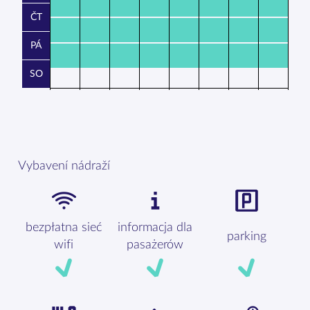
ČT
PÁ
SO
Vybavení nádraží
bezpłatna sieć
informacja dla
parking
wifi
pasażerów