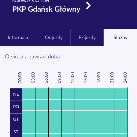
RAILWAY STATION
PKP Gdańsk Główny
Informace
Odjezdy
Příjezdy
Služby
Otvírací a zavírací doba
00:00
3:00
6:00
9:00
12:00
15:00
18:00
21:00
24:00
0
0
0
NE
PO
ÚT
ST