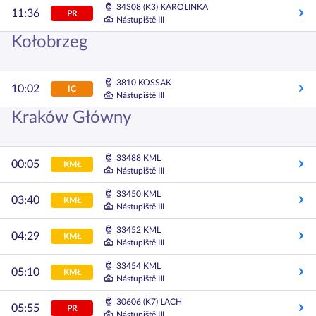
34308 (K3) KAROLINKA
11:36
PR
Nástupiště III
Kołobrzeg
3810 KOSSAK
10:02
IC
Nástupiště III
Kraków Główny
33488 KML
00:05
KMŁ
Nástupiště III
33450 KML
03:40
KMŁ
Nástupiště III
33452 KML
04:29
KMŁ
Nástupiště III
33454 KML
05:10
KMŁ
Nástupiště III
30606 (K7) LACH
05:55
PR
Nástupiště III