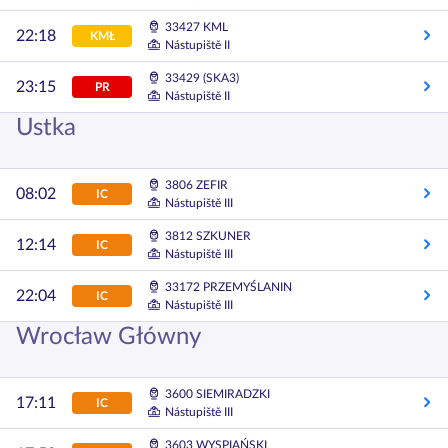
33427 KML
22:18
KMŁ
Nástupiště II
33429 (SKA3)
23:15
PR
Nástupiště II
Ustka
3806 ZEFIR
08:02
IC
Nástupiště III
3812 SZKUNER
12:14
IC
Nástupiště III
33172 PRZEMYŚLANIN
22:04
IC
Nástupiště III
Wrocław Główny
3600 SIEMIRADZKI
17:11
IC
Nástupiště III
3603 WYSPIAŃSKI