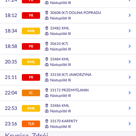
17:24
Nástupiště III
30608 (K7) DOLINA POPRADU
18:12
PR
Nástupiště III
33482 KML
18:34
KMŁ
Nástupiště III
30610 (K7)
18:58
PR
Nástupiště III
33484 KML
20:35
KMŁ
Nástupiště III
33158 (K7) JAWORZYNA
21:11
PR
Nástupiště III
33172 PRZEMYŚLANIN
22:04
IC
Nástupiště III
33486 KML
22:53
KMŁ
Nástupiště III
33170 KARPATY
23:16
TLK
Nástupiště III