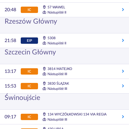
57 WAWEL
20:48
IC
Nástupiště II
Rzeszów Główny
5308
21:58
EIP
Nástupiště II
Szczecin Główny
3814 MATEJKO
13:17
IC
Nástupiště III
3830 ŚLĄZAK
15:53
IC
Nástupiště III
Świnoujście
134 WYCZÓŁKOWSKI 134 VIA REGIA
09:17
IC
Nástupiště III