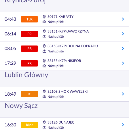
Krynica-Zdrój
30171 KARPATY
04:43
TLK
Nástupiště II
33151 (K7P) JAWORZYNA
06:14
PR
Nástupiště II
33153 (K7P) DOLINA POPRADU
08:05
PR
Nástupiště II
33155 (K7P) NIKIFOR
17:29
PR
Nástupiště II
Lublin Główny
32108 SMOK WAWELSKI
18:49
IC
Nástupiště II
Nowy Sącz
33126 DUNAJEC
16:30
KMŁ
Nástupiště II