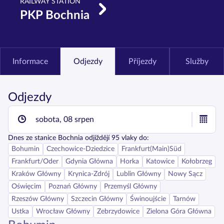
RAILWAY STATION
PKP Bochnia
Informace
Odjezdy
Příjezdy
Služby
Odjezdy
sobota, 08 srpen
Dnes
ze stanice
Bochnia
odjíždějí
95
vlaky do:
Bohumin
Czechowice-Dziedzice
Frankfurt(Main)Süd
Frankfurt/Oder
Gdynia Główna
Horka
Katowice
Kołobrzeg
Kraków Główny
Krynica-Zdrój
Lublin Główny
Nowy Sącz
Oświęcim
Poznań Główny
Przemyśl Główny
Rzeszów Główny
Szczecin Główny
Świnoujście
Tarnów
Ustka
Wrocław Główny
Zebrzydowice
Zielona Góra Główna