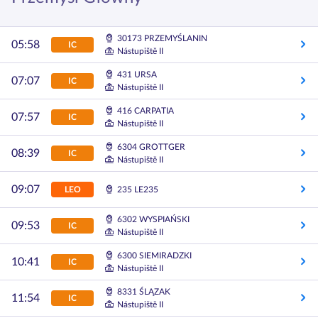
30173 PRZEMYŚLANIN
05:58
IC
Nástupiště II
431 URSA
07:07
IC
Nástupiště II
416 CARPATIA
07:57
IC
Nástupiště II
6304 GROTTGER
08:39
IC
Nástupiště II
09:07
LEO
235 LE235
6302 WYSPIAŃSKI
09:53
IC
Nástupiště II
6300 SIEMIRADZKI
10:41
IC
Nástupiště II
8331 ŚLĄZAK
11:54
IC
Nástupiště II