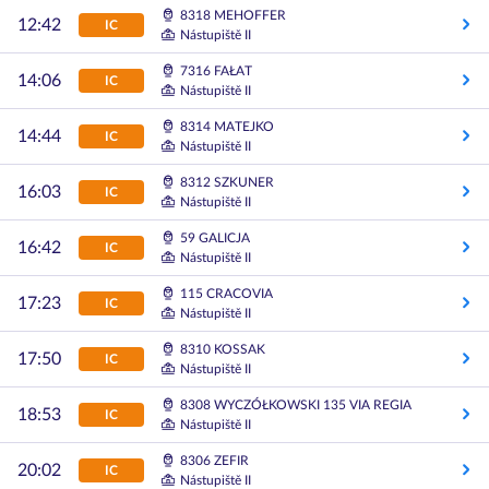
8318 MEHOFFER
12:42
IC
Nástupiště II
7316 FAŁAT
14:06
IC
Nástupiště II
8314 MATEJKO
14:44
IC
Nástupiště II
8312 SZKUNER
16:03
IC
Nástupiště II
59 GALICJA
16:42
IC
Nástupiště II
115 CRACOVIA
17:23
IC
Nástupiště II
8310 KOSSAK
17:50
IC
Nástupiště II
8308 WYCZÓŁKOWSKI 135 VIA REGIA
18:53
IC
Nástupiště II
8306 ZEFIR
20:02
IC
Nástupiště II