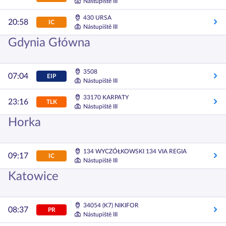
Nástupiště III
430 URSA
20:58
IC
Nástupiště III
Gdynia Główna
3508
07:04
EIP
Nástupiště III
33170 KARPATY
23:16
TLK
Nástupiště III
Horka
134 WYCZÓŁKOWSKI 134 VIA REGIA
09:17
IC
Nástupiště III
Katowice
34054 (K7) NIKIFOR
08:37
PR
Nástupiště III