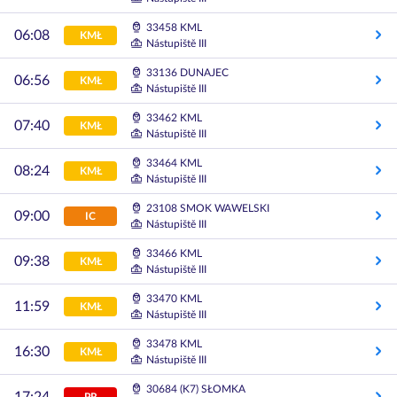
33458 KML
06:08
KMŁ
Nástupiště III
33136 DUNAJEC
06:56
KMŁ
Nástupiště III
33462 KML
07:40
KMŁ
Nástupiště III
33464 KML
08:24
KMŁ
Nástupiště III
23108 SMOK WAWELSKI
09:00
IC
Nástupiště III
33466 KML
09:38
KMŁ
Nástupiště III
33470 KML
11:59
KMŁ
Nástupiště III
33478 KML
16:30
KMŁ
Nástupiště III
30684 (K7) SŁOMKA
PR