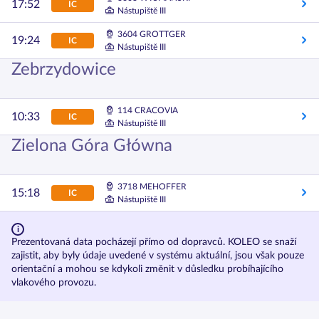
17:52
IC
Nástupiště III
3604 GROTTGER
19:24
IC
Nástupiště III
Zebrzydowice
114 CRACOVIA
10:33
IC
Nástupiště III
Zielona Góra Główna
3718 MEHOFFER
15:18
IC
Nástupiště III
Prezentovaná data pocházejí přímo od dopravců. KOLEO se snaží
zajistit, aby byly údaje uvedené v systému aktuální, jsou však pouze
orientační a mohou se kdykoli změnit v důsledku probíhajícího
vlakového provozu.