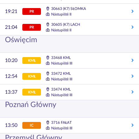
30663 (K7) SŁOMKA
19:21
PR
Nástupiště II
30605 (K7) LACH
21:04
PR
Nástupiště II
Oświęcim
33468 KML
10:20
KMŁ
Nástupiště III
33472 KML
12:54
KMŁ
Nástupiště III
33474 KML
13:37
KMŁ
Nástupiště III
Poznań Główny
3716 FAŁAT
13:50
IC
Nástupiště III
Przemyśl Główny