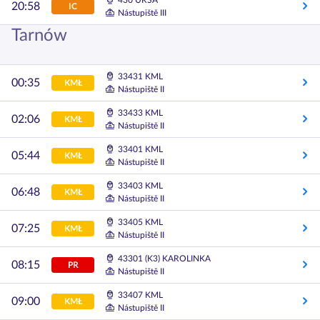
430 URSA
20:58
IC
Nástupiště III
Tarnów
33431 KML
00:35
KMŁ
Nástupiště II
33433 KML
02:06
KMŁ
Nástupiště II
33401 KML
05:44
KMŁ
Nástupiště II
33403 KML
06:48
KMŁ
Nástupiště II
33405 KML
07:25
KMŁ
Nástupiště II
43301 (K3) KAROLINKA
08:15
PR
Nástupiště II
33407 KML
09:00
KMŁ
Nástupiště II