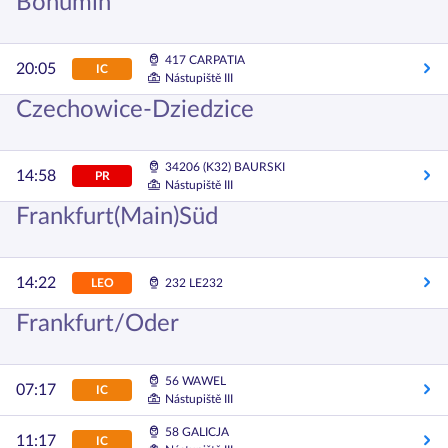
Bohumin
417 CARPATIA
20:05
IC
Nástupiště III
Czechowice-Dziedzice
34206 (K32) BAURSKI
14:58
PR
Nástupiště III
Frankfurt(Main)Süd
14:22
LEO
232 LE232
Frankfurt/Oder
56 WAWEL
07:17
IC
Nástupiště III
58 GALICJA
11:17
IC