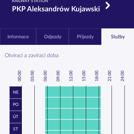
RAILWAY STATION
PKP Aleksandrów Kujawski
Informace
Odjezdy
Příjezdy
Služby
Otvírací a zavírací doba
00:00
3:00
6:00
9:00
12:00
15:00
18:00
21:00
24:00
0
0
0
NE
PO
ÚT
ST